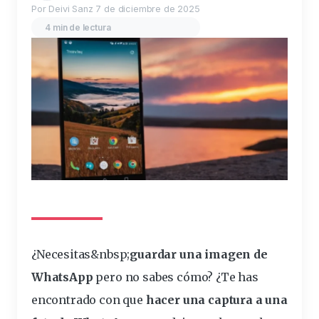
Por Deivi Sanz
7 de diciembre de 2025
4 min de lectura
¿Necesitas&
nbsp
;
guardar
una
imagen
de
WhatsApp
pero no sabes cómo? ¿Te has
encontrado con que
hacer una
captura
a una