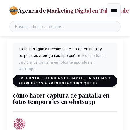
Agencia de Marketing Digital en Talavera de 
Alternar
Inicio
»
Preguntas técnicas de características y
respuestas a preguntas tipo qué es
»
cómo hacer
captura de pantalla en fotos temporales en
whatsapp
PREGUNTAS TÉCNICAS DE CARACTERÍSTICAS Y
RESPUESTAS A PREGUNTAS TIPO QUÉ ES
cómo hacer captura de pantalla en
fotos temporales en whatsapp