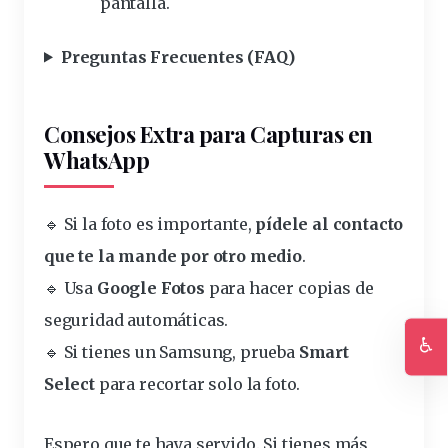
pantalla.
Preguntas Frecuentes (FAQ)
Consejos Extra para Capturas en
WhatsApp
🔹 Si la foto es importante,
pídele al contacto
que te la mande por otro medio
.
🔹 Usa
Google Fotos
para hacer copias de
seguridad automáticas.
♿
🔹 Si tienes un Samsung, prueba
Smart
Ac
Select
para recortar solo la foto.
Espero que te haya servido. Si tienes más