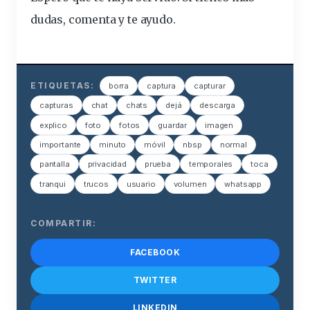
dudas, comenta y te ayudo.
ETIQUETAS:
borra
captura
capturar
capturas
chat
chats
dejá
descarga
explico
foto
fotos
guardar
imagen
importante
minuto
móvil
nbsp
normal
pantalla
privacidad
prueba
temporales
toca
tranqui
trucos
usuario
volumen
whatsapp
COMPARTIR:
FACEBOOK
TWITTER
LINKEDIN