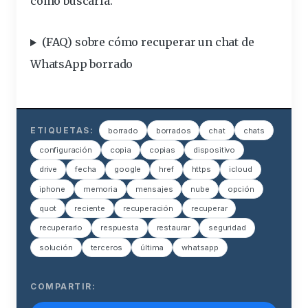
cómo buscarla.
(FAQ) sobre cómo recuperar un chat de
WhatsApp borrado
ETIQUETAS:
borrado
borrados
chat
chats
configuración
copia
copias
dispositivo
drive
fecha
google
href
https
icloud
iphone
memoria
mensajes
nube
opción
quot
reciente
recuperación
recuperar
recuperarlo
respuesta
restaurar
seguridad
solución
terceros
última
whatsapp
COMPARTIR: