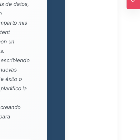
is de datos,
Ac
n
omparto mis
tent
con un
s.
escribiendo
 nuevas
e éxito o
lanifico la
 creando
para