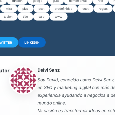
rk
función
google
guía
herramientas
href
h
mira
plus
post
predefinidas
quot
reglas
tablón
title
vale
www
WITTER
LINKEDIN
utor
Deivi Sanz
Soy David, conocido como Deivi Sanz, 
en SEO y marketing digital con más d
experiencia ayudando a negocios a de
mundo online.
Mi pasión es transformar ideas en est