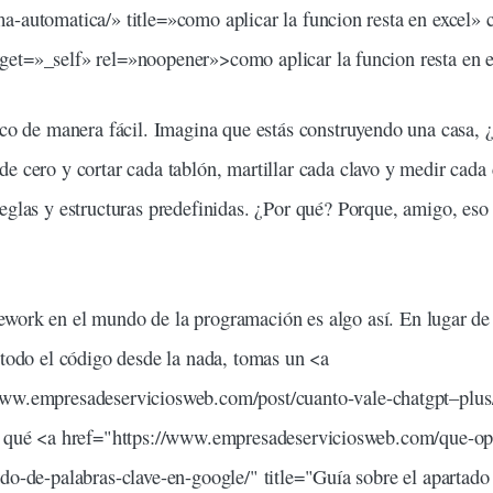
-automatica/» title=»como aplicar la funcion resta en excel» c
et=»_self» rel=»noopener»>como aplicar la funcion resta en e
ico
de manera fácil. Imagina que estás
construyendo
una
casa
, 
sde cero y
cortar
cada
tablón
,
martillar
cada
clavo
y
medir
cada
reglas
y
estructuras
predefinidas
. ¿Por qué? Porque, amigo, eso 
ework en el mundo de la
programación
es algo así. En lugar d
 todo el código desde la nada, tomas un <a
/www.empresadeserviciosweb.com/post/cuanto-vale-
chatgpt
–
plus
 y qué <a href="https://www.empresadeserviciosweb.com/que-o
do-de-palabras-clave-en-google/" title="Guía sobre el apartado