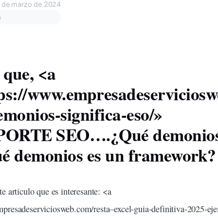
 de marzo de 2024
a
 que, <a
ps://www.empresadeserviciosw
emonios
-significa-eso/»
EPORTE SEO….¿Qué demonios 
é demonios es un
framework
?
te artículo que es
interesante
: <a
mpresadeserviciosweb.com/
resta
–
excel
-guia-definitiva-2025-ej