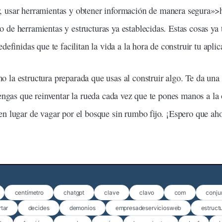
, usar
herramientas
y obtener información de manera segura»>
de herramientas y estructuras ya establecidas. Estas cosas ya t
edefinidas que te facilitan la vida a la hora de
construir
tu
aplic
mo la
estructura
preparada que usas al construir algo. Te da una 
tengas que reinventar la rueda cada vez que te pones manos a la
en lugar de vagar por el bosque sin rumbo fijo. ¡Espero que ah
centímetro
chatgpt
clave
clavo
com
conju
rtar
decides
demonios
empresadeserviciosweb
estruct