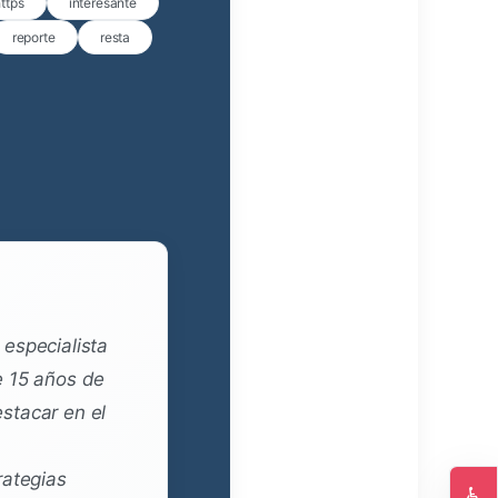
ttps
interesante
reporte
resta
especialista
e 15 años de
stacar en el
rategias
♿