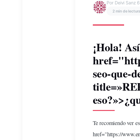
Por Deivi Sanz
6
2 min de lectur
¡Hola! Así
href="htt
seo-que-
d
title=»R
eso?»>¿qu
Te recomiendo ver es
href="https://www.e