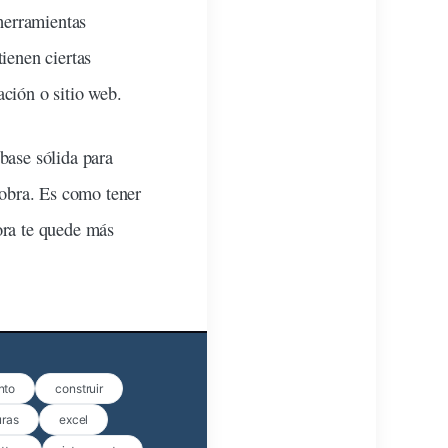
herramientas
ienen ciertas
ación
o sitio web.
base sólida para
 obra. Es como tener
ora te quede más
nto
construir
uras
excel