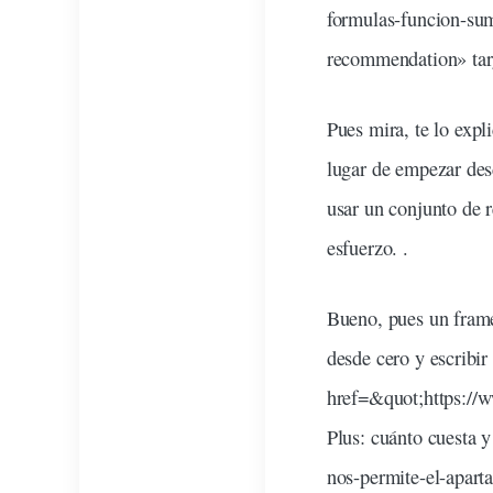
formulas-funcion-suma
recommendation» targ
Pues
mira
, te lo
expl
lugar de empezar de
usar un
conjunto
de
esfuerzo. .
Bueno, pues un fram
desde cero y escribir
href=&
quot
;https:/
Plus: cuánto cuesta
nos-permite-el-aparta