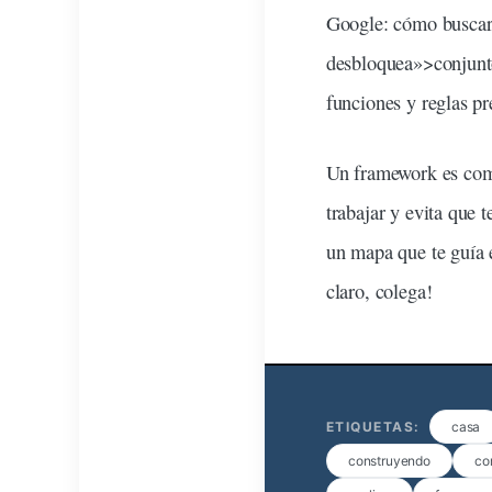
Google: cómo buscar
desbloquea»>conjunto 
funciones y reglas pr
Un framework es co
trabajar y evita que 
un mapa que te guía 
claro, colega!
ETIQUETAS:
casa
construyendo
co