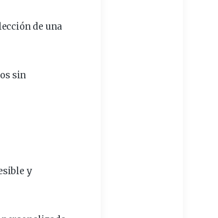
lección de una
ios sin
esible y