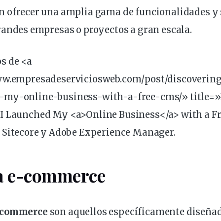
n
ofrecer una amplia gama de
funcionalidades
y 
randes empresas o
proyectos
a gran
escala
.
s de <a
ww.empresadeserviciosweb.com/post/discoverin
-my-online-business-with-a-free-
cms
/» title=
 I Launched My <a>Online Business</a> with a 
n
Sitecore y Adobe Experience Manager
.
 e-
commerce
-commerce
son aquellos
específicamente
diseñad