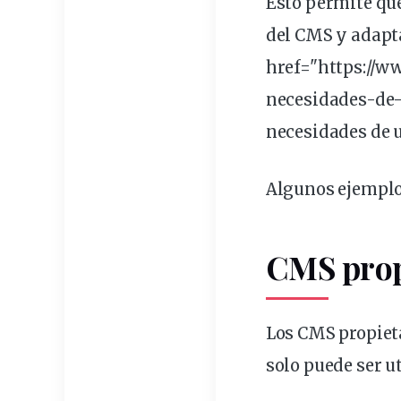
Esto permite que
del CMS y adapta
href="https://w
necesidades
-de-
necesidades de 
Algunos ejempl
CMS prop
Los CMS
propiet
solo puede ser ut