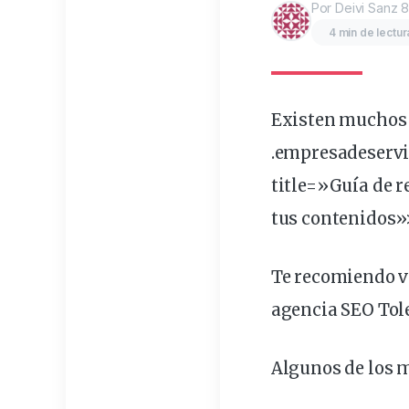
Por Deivi Sanz
8
4 min de lectur
Existen muchos
.empresadeserv
title=»Guía de r
tus contenidos»
Te recomiendo ve
agencia SEO Tol
Algunos de los 