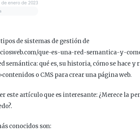
 de enero de 2023
a
 tipos de sistemas de
gestión
de
iciosweb.com/que-es-una-
red
-semantica-y-como
ed semántica: qué es, su historia, cómo se hace y 
>contenidos o CMS para crear una
página
web
.
r este artículo que es interesante:
¿Merece la pe
edo?
.
más conocidos son: