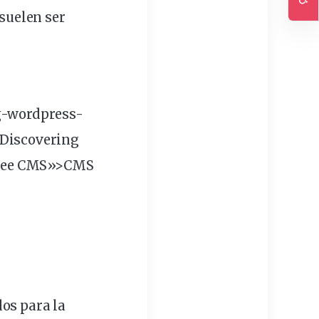
suelen ser
Ac
g-
wordpress
-
»Discovering
Free CMS»>CMS
os para la