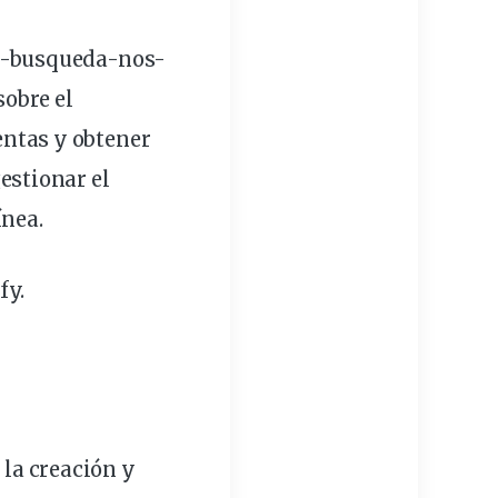
e-busqueda-nos-
obre el
entas
y obtener
estionar el
ínea.
fy
.
 la
creación y