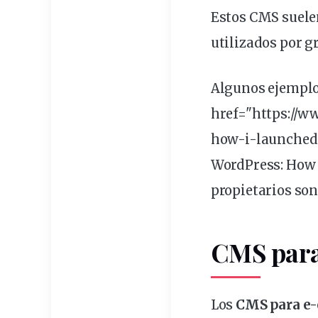
Estos CMS
suele
utilizados
por g
Algunos ejemplo
href="https://w
how-i-launched
WordPress: How
propietarios so
CMS para
Los
CMS para e