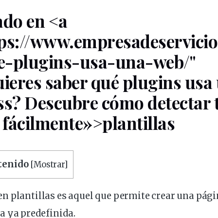
ado
en <a
tps://www.empresadeservic
e-plugins-usa-una-web/"
uieres saber qué plugins usa
s? Descubre cómo detectar 
fácilmente»>plantillas
ntenido
[
Mostrar
]
 plantillas es aquel que permite crear una pági
ra
ya predefinida.