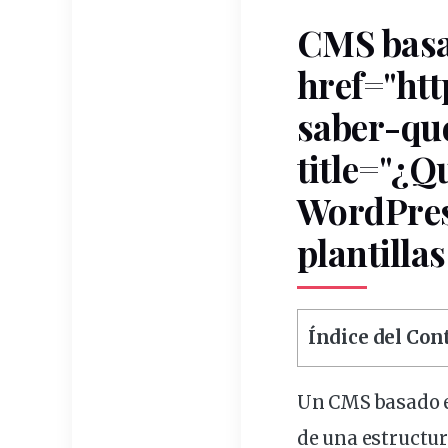
CMS
bas
href="ht
saber-qu
title="¿Q
WordPres
plantillas
Índice del Co
Un CMS basado en
de una
estructu