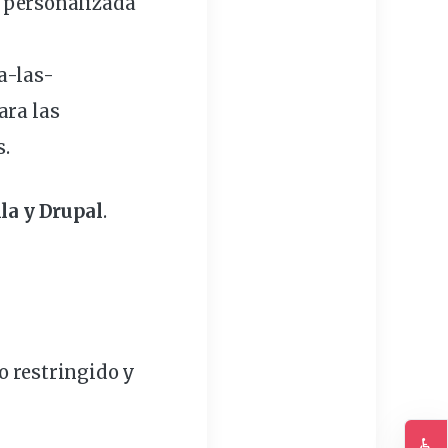
n
personalizada
a-las-
ara las
s.
la y Drupal
.
o restringido y
♿