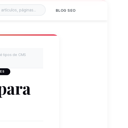
BLOG SEO
é tipos de CMS
 ES
para