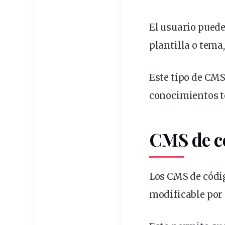
El
usuario
pued
plantilla o tema
Este tipo de CMS
conocimientos t
CMS de
c
Los CMS de códi
modificable por