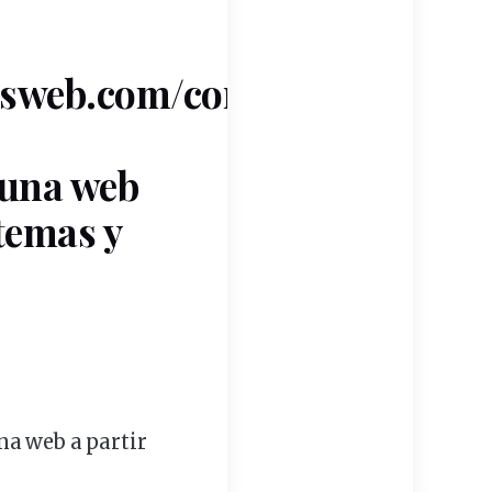
iosweb.com/como-
 una web
temas y
na web a partir