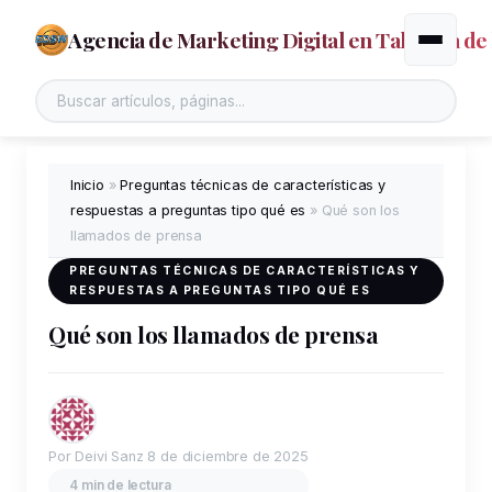
Agencia de Marketing Digital en Talavera de 
Alternar
Buscar en el sitio
Inicio
»
Preguntas técnicas de características y
respuestas a preguntas tipo qué es
»
Qué son los
llamados de prensa
PREGUNTAS TÉCNICAS DE CARACTERÍSTICAS Y
RESPUESTAS A PREGUNTAS TIPO QUÉ ES
Qué son los llamados de prensa
Por Deivi Sanz
8 de diciembre de 2025
4 min de lectura