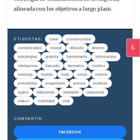
alineada con los objetivos a largo plazo.
ETIQUETAS:
clave
comunicación
♿
comunicados
crucial
difusión
directo
Ac
estrategias
gratuita
herramienta
información
inteligencia
llamado
llamados
medios
mensaje
mundo
nota
notas
noticia
periodistas
preguntado
prensa
publicas
quiera
relaciones
relevante
respuesta
vídeos
visibilidad
vital
COMPARTIR:
FACEBOOK