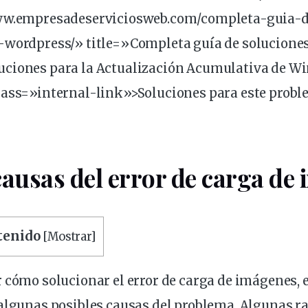
www.empresadeserviciosweb.com/completa-guia-d
-
wordpress
/» title=»Completa guía de soluciones
ciones para la Actualización Acumulativa de W
lass=»internal-link»>Soluciones para este
probl
causas del
error
de carga de 
ntenido
[
Mostrar
]
ar cómo
solucionar
el error de carga de imágenes, 
 algunas posibles causas del problema. Algunas 