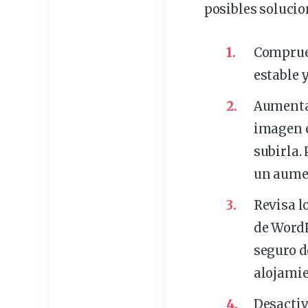
posibles solucio
Comprueb
estable 
Aumenta 
imagen
subirla.
un aumen
Revisa l
de WordP
seguro d
alojamie
Desactiv