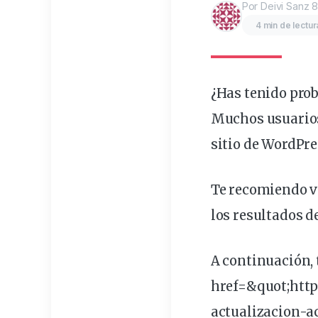
Por Deivi Sanz
8
4 min de lectur
¿Has tenido
pro
Muchos usuarios
sitio
de WordPres
Te recomiendo ve
los resultados d
A continuación,
href=&
quot
;htt
actualizacion-a