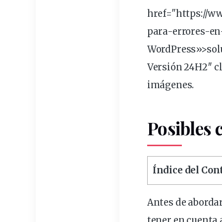
href="https://
para-errores-en
WordPress»>solu
Versión 24H2″ c
imágenes.
Posibles 
Índice del Co
Antes de abord
tener en cuenta