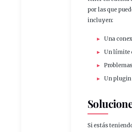
por las que pue
incluyen:
Una
cone
Un límite
Problemas
Un plugin
Solucione
Si estás tenien