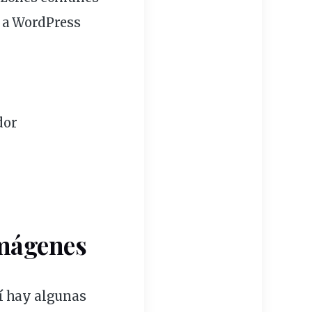
s a WordPress
dor
imágenes
uí hay algunas