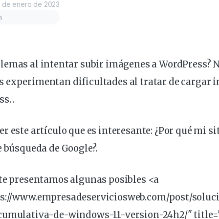
 de enero de 2023
a
blemas
al intentar
subir
imágenes
a WordPress? No
 experimentan dificultades al tratar de cargar 
s. .
r este artículo que es interesante:
¿Por qué mi si
e búsqueda de Google?
.
 te presentamos algunas
posibles
<a
ps://www.empresadeserviciosweb.com/
post
/
soluc
cumulativa-de-windows-11-version-24h2/" title=