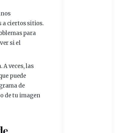
unos
a ciertos sitios.
roblemas para
er si el
 A veces, las
que puede
ograma de
ño de tu imagen
de