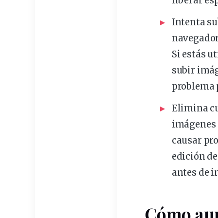
liberar es
Intenta s
navegado
Si estás u
subir imág
problema p
Elimina c
imágenes 
causar pro
edición d
antes de i
Cómo aum