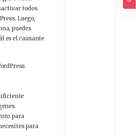
Ac
sactivar
todos
Press. Luego,
iona, puedes
ál es el causante
WordPress
uficiente
ágenes
ento para
necesites para