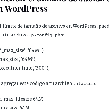
en WordPress
 límite de tamaño de archivo en WordPress, pued
 a tu archivo
:
wp-config.php
_max_size’ , ’64M’ );
ax_size’, ’64M’);
ecution_time’, ‘300’ );
agregar este código a tu archivo
:
.htaccess
d_max_filesize 64M
_max_size 64M