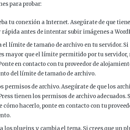
nes para probar:
a tu conexión a Internet. Asegúrate de que tien
y rápida antes de intentar subir imágenes a Word
el límite de tamaño de archivo en tu servidor. Si
es mayor que el límite permitido por tu servidor,
 Ponte en
contacto
con tu
proveedor
de
alojamient
to del límite de tamaño de archivo.
os permisos de archivo. Asegúrate de que los archi
ress tienen los permisos de archivo adecuados. S
e cómo hacerlo,
ponte
en contacto con tu proveed
nto.
a los
plugins
y cambia el tema. Si crees que un p