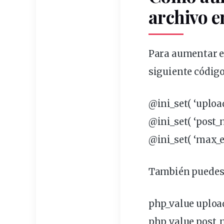
archivo 
Para aumentar el
siguiente código
@ini_set( ‘upload
@ini_set( ‘post_m
@ini_set( ‘max_ex
También puedes 
php_value uploa
php_value post