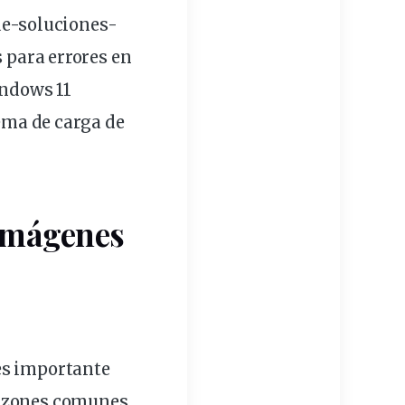
e-soluciones-
 para errores en
indows 11
ema
de
carga
de
imágenes
es
importante
razones comunes