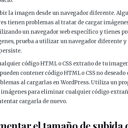
pacio.
ubir la imagen desde un
navegador
diferente. Alg
res
tienen problemas al tratar de cargar imágenes 
tilizando un navegador web específico y tienes p
enes, prueba a utilizar un navegador diferente y v
ersiste.
ualquier
código
HTML o CSS extraño de tu imagen.
pueden contener código HTML o CSS no deseado 
blemas al cargarlas en WordPress. Utiliza un pr
e imágenes para eliminar cualquier código extra
ntentar cargarla de nuevo.
entar el tamaño de subida 