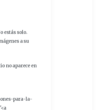
 estás solo.
imágenes a su
tio no aparece en
iones
-para-la-
"<a