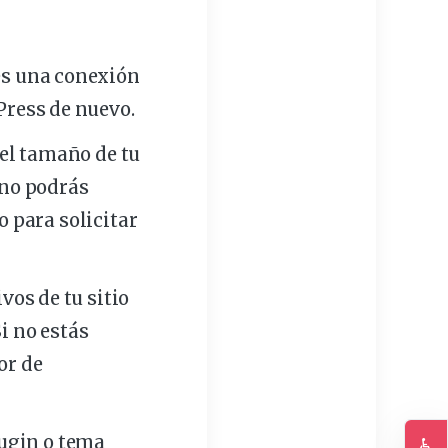
es una conexión
Press de nuevo.
 el tamaño de tu
 no podrás
o
para solicitar
vos de tu sitio
i no estás
or de
lugin o tema
♿