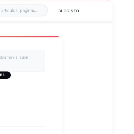
BLOG SEO
oblemas al subir
 ES