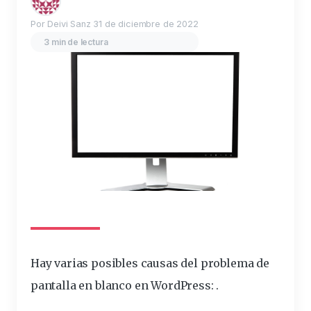
Por Deivi Sanz
31 de diciembre de 2022
3 min de lectura
Hay varias
posibles
causas
del
problema
de
pantalla
en
blanco
en WordPress: .