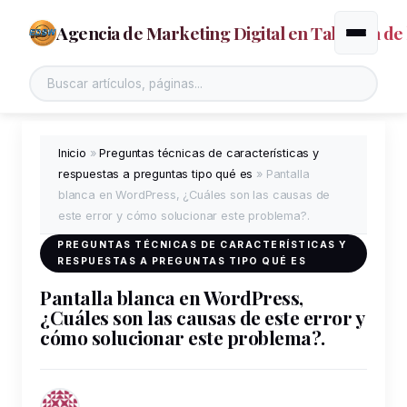
Agencia de Marketing Digital en Talavera de 
Alternar
Inicio
»
Preguntas técnicas de características y
respuestas a preguntas tipo qué es
»
Pantalla
blanca en WordPress, ¿Cuáles son las causas de
este error y cómo solucionar este problema?.
PREGUNTAS TÉCNICAS DE CARACTERÍSTICAS Y
RESPUESTAS A PREGUNTAS TIPO QUÉ ES
Pantalla blanca en WordPress,
¿Cuáles son las causas de este error y
cómo solucionar este problema?.