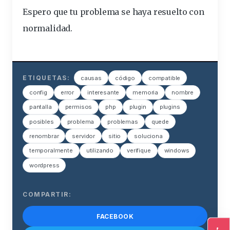
Espero que tu problema se haya resuelto con
normalidad.
ETIQUETAS:
causas
código
compatible
config
error
interesante
memoria
nombre
pantalla
permisos
php
plugin
plugins
posibles
problema
problemas
quede
renombrar
servidor
sitio
soluciona
temporalmente
utilizando
verifique
windows
wordpress
COMPARTIR:
FACEBOOK