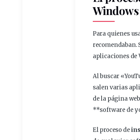
Windows
Para quienes usa
recomendaban. Se
aplicaciones de
Al buscar «YouTu
salen varias apl
de la página
we
**
software
de y
El proceso de
in