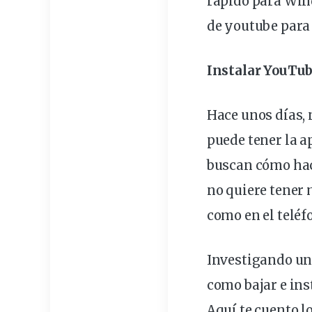
rápido para Wind
de
youtube
par
Instalar YouTub
Hace unos días,
puede tener la a
buscan cómo ha
no quiere tener 
como en el teléf
Investigando un 
como bajar e ins
Aquí te cuento l