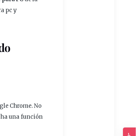
a pc y
do
ogle Chrome. No
cha una función
♿