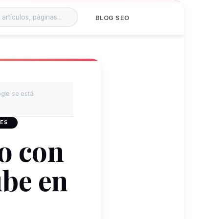
BLOG SEO
gle se está
 ES
o con
ube en