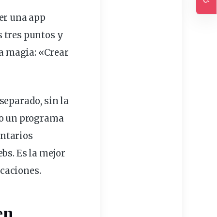
Ac
ner una app
 tres puntos y
a magia: «Crear
separado, sin la
omo un programa
entarios
bs. Es la mejor
caciones.
en