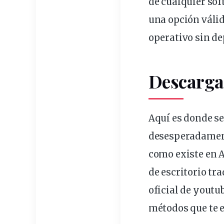
de cualquier soft
una opción válid
operativo sin d
Descargar
Aquí es donde se
desesperadame
como existe en A
de escritorio tr
oficial de yout
métodos que te e