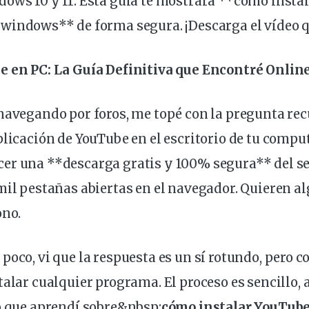
ows 10 y 11. Esta
guía
te mostrará **cómo instala
a
windows
** de forma
segura
. ¡Descarga el vídeo 
e en PC: La Guía Definitiva que Encontré Onlin
 navegando por
foros
, me topé con la pregunta rec
plicación de YouTube en el
escritorio
de tu
compu
cer una **descarga
gratis
y 100% segura** del se
mil
pestañas
abiertas en el
navegador
. Quieren a
ono.
poco, vi que la respuesta es un sí rotundo, pero c
talar cualquier
programa
. El proceso es sencillo,
o que aprendí sobre&
nbsp
;
cómo instalar YouTube