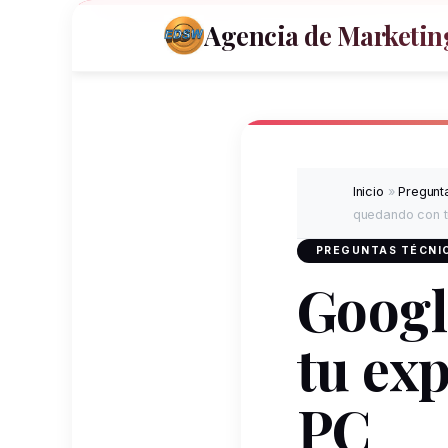
Agencia de Marketing
Inicio
»
Pregunta
quedando con t
PREGUNTAS TÉCNIC
Googl
tu ex
PC