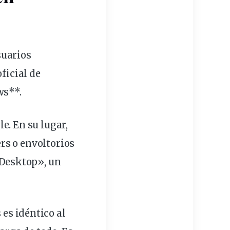
suarios
ficial de
ws**.
e. En su lugar,
rs o envoltorios
 Desktop», un
 es idéntico al