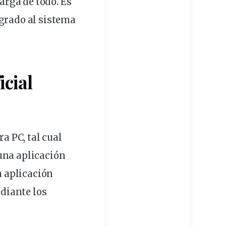
carga de todo. Es
egrado al sistema
icial
a PC, tal cual
una aplicación
a aplicación
diante los