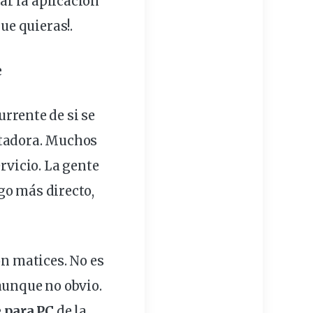
r la aplicación
que quieras!.
e
urrente de si se
tadora
. Muchos
rvicio. La
gente
lgo más
directo
,
on matices. No es
 aunque no obvio.
 para PC
de la