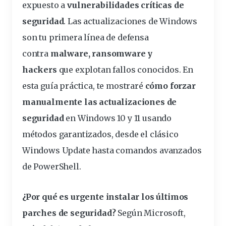
expuesto
a
vulnerabilidades
críticas
de
seguridad
. Las actualizaciones de Windows
son tu primera
línea
de
defensa
contra
malware
,
ransomware
y
hackers
que
explotan
fallos
conocidos
. En
esta
guía
práctica
, te mostraré
cómo
forzar
manualmente las actualizaciones de
seguridad
en Windows 10 y 11 usando
métodos
garantizados, desde el clásico
Windows Update hasta
comandos
avanzados
de PowerShell.
¿Por qué es urgente instalar los últimos
parches
de seguridad?
Según Microsoft,