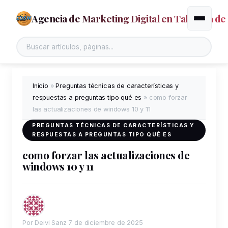
Agencia de Marketing Digital en Talavera de 
Alternar
Buscar en el sitio
Inicio
»
Preguntas técnicas de características y
respuestas a preguntas tipo qué es
»
como forzar
las actualizaciones de windows 10 y 11
PREGUNTAS TÉCNICAS DE CARACTERÍSTICAS Y
RESPUESTAS A PREGUNTAS TIPO QUÉ ES
como forzar las actualizaciones de
windows 10 y 11
Por Deivi Sanz
7 de diciembre de 2025