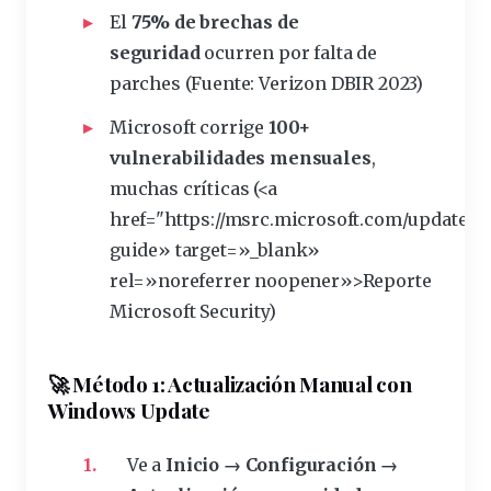
El
75% de brechas de
seguridad
ocurren por falta de
parches (
Fuente: Verizon DBIR 2023
)
Microsoft corrige
100+
vulnerabilidades mensuales
,
muchas críticas (<a
href="https://msrc.
microsoft
.com/
update
-
guide» target=»_blank»
rel=»noreferrer noopener»>Reporte
Microsoft Security)
🚀 Método 1: Actualización Manual con
Windows Update
Ve a
Inicio → Configuración →