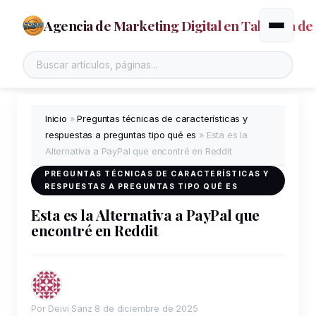
Agencia de Marketing Digital en Talavera de 
Alternar
Inicio
»
Preguntas técnicas de características y
respuestas a preguntas tipo qué es
»
Esta es la
Alternativa a PayPal que encontré en Reddit
PREGUNTAS TÉCNICAS DE CARACTERÍSTICAS Y
RESPUESTAS A PREGUNTAS TIPO QUÉ ES
Esta es la Alternativa a PayPal que
encontré en Reddit
Por Deivi Sanz
8 de diciembre de 2025