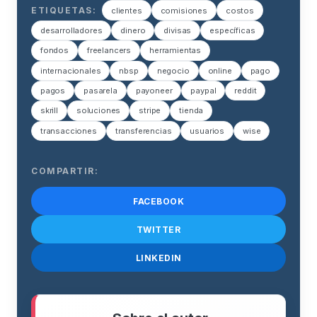
ETIQUETAS:
clientes
comisiones
costos
desarrolladores
dinero
divisas
específicas
fondos
freelancers
herramientas
internacionales
nbsp
negocio
online
pago
pagos
pasarela
payoneer
paypal
reddit
skrill
soluciones
stripe
tienda
transacciones
transferencias
usuarios
wise
COMPARTIR:
FACEBOOK
TWITTER
LINKEDIN