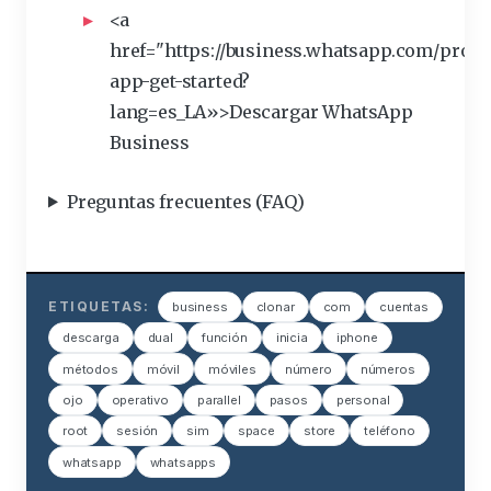
<a
href="https://
business
.whatsapp.com/produ
app-get-started?
lang=es_LA»>Descargar WhatsApp
Business
Preguntas frecuentes (FAQ)
ETIQUETAS:
business
clonar
com
cuentas
descarga
dual
función
inicia
iphone
métodos
móvil
móviles
número
números
ojo
operativo
parallel
pasos
personal
root
sesión
sim
space
store
teléfono
whatsapp
whatsapps