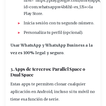
href="https://play.google.com/
store
/apps/de
id=com.
whatsapp
.w4b&hl=es_US»>la
Play Store.
Inicia sesión con tu segundo número.
Personaliza tu perfil (opcional).
Usar WhatsApp y WhatsApp Business a la
vez es 100% legal y seguro
.
3. Apps de terceros: Parallel Space o
Dual Space
Estas apps te permiten
clonar
cualquier
aplicación en Android, incluso si tu móvil no
tiene esa función de serie.