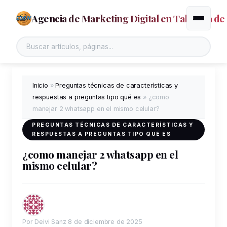
Agencia de Marketing Digital en Talavera de 
Alternar
Inicio
»
Preguntas técnicas de características y
respuestas a preguntas tipo qué es
»
¿como
manejar 2 whatsapp en el mismo celular?
PREGUNTAS TÉCNICAS DE CARACTERÍSTICAS Y
RESPUESTAS A PREGUNTAS TIPO QUÉ ES
¿como manejar 2 whatsapp en el
mismo celular?
Por Deivi Sanz
8 de diciembre de 2025