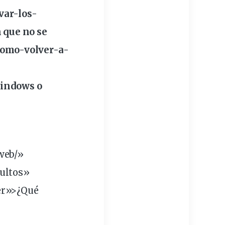
var-los-
 que no se
como-volver-a-
Windows o
web/»
cultos»
er»>¿Qué