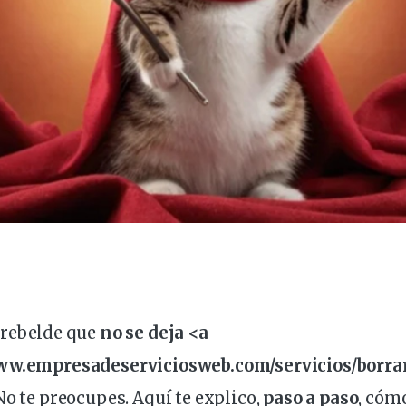
p
rebelde
que
no se deja <a
www.empresadeserviciosweb.
com
/servicios/borra
 No te preocupes. Aquí te
explico
,
paso a paso
, cóm