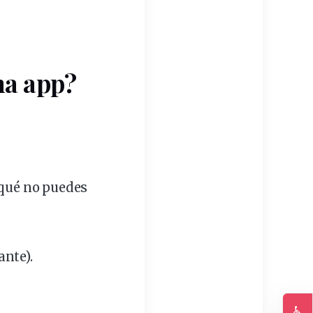
na app?
 qué no puedes
ante).
♿