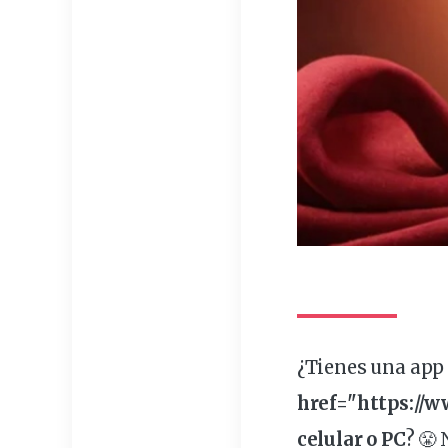
¿Tienes una ap
href="https://
celular
o PC
? 😤