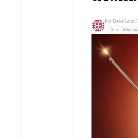
Por Deivi Sanz
3
3 min de lectur