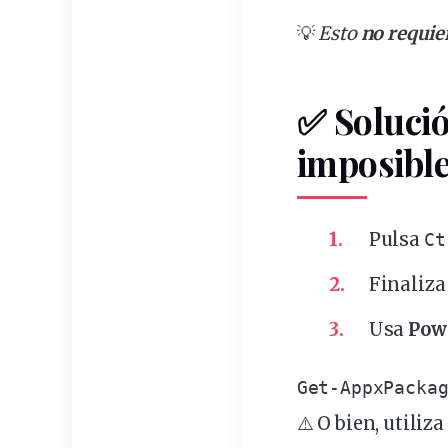
💡
Esto
no requie
✅ Solució
imposibl
Pulsa
Ct
Finaliza 
Usa
Pow
Get-AppxPacka
⚠️ O bien, utili