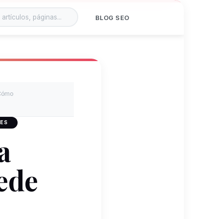
BLOG SEO
Cómo
 ES
a
ede