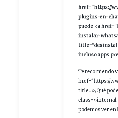
href="https://
plugins-en-chat
puede <a href=
instalar-whats
title="
desinstal
incluso apps
pr
Te recomiendo ve
href="https://w
title=»¿Qué pode
class=»interna
podemos ver en l