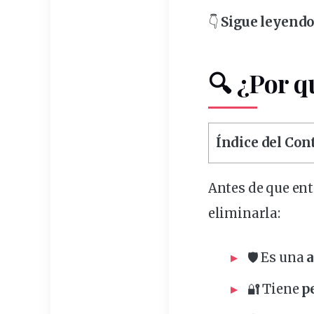
👇
Sigue leyendo.
🔍 ¿Por q
Índice del Co
Antes de que ent
eliminarla:
🛡️ Es una
a
🔐 Tiene
p