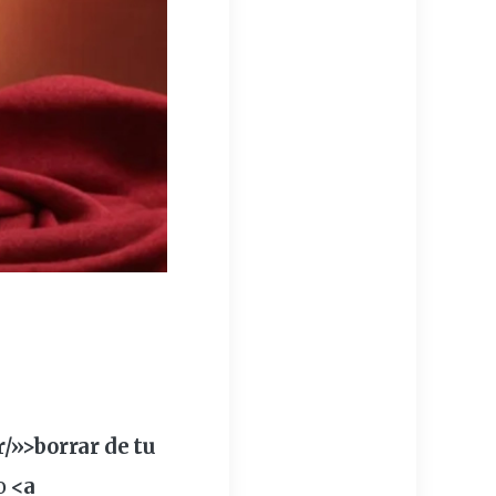
r/»>borrar de tu
o
<a