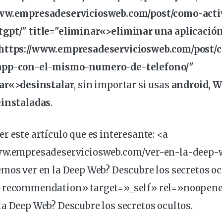
www.empresadeserviciosweb.com/post/como-acti
gpt/" title="
eliminar
«>eliminar una aplicación
"https://www.empresadeserviciosweb.com/post/
app-con-el-mismo-numero-de-telefono/"
ar
«>desinstalar
, sin
importar
si usas
android
, 
einstaladas
.
r este artículo que es
interesante
: <a
ww.empresadeserviciosweb.com/ver-en-la-
deep
-
mos ver en la Deep Web? Descubre los secretos o
l-recommendation» target=»_self» rel=»noopen
a Deep Web? Descubre los secretos ocultos.