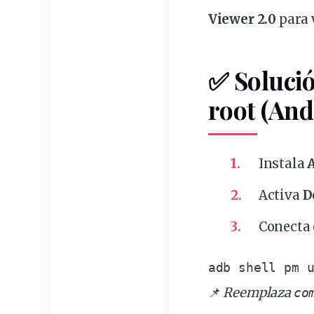
Viewer 2.0
para 
✅ Solució
root
(And
Instala
Activa
D
Conecta 
adb shell pm 
📌
Reemplaza
co