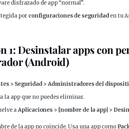
are disfrazado de app “normal”.
otegida por
configuraciones de
seguridad
en tu A
n 1: Desinstalar apps con pe
rador (Android)
stes > Seguridad > Administradores del
disposit
a la app que no puedes eliminar.
uelve
a
Aplicaciones > [
nombre
de la app] > Desi
mbre de la app no coincide. Usa una app como
Pac