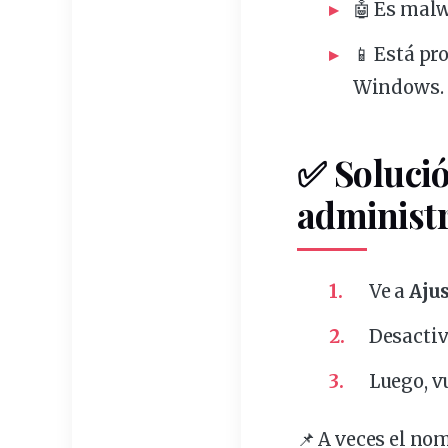
🤖 Es malw
📱 Está pr
Windows.
✅ Solució
administ
Ve a
Aju
Desactiv
Luego,
v
📌 A veces el no