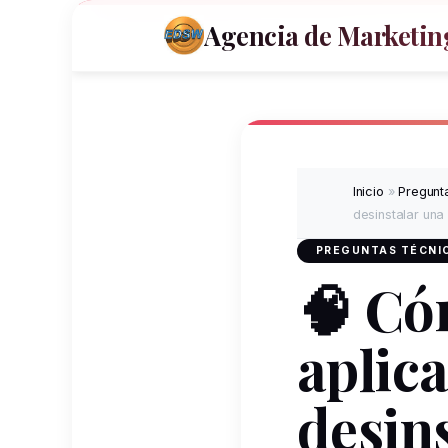
Agencia de Marketing
Inicio
»
Pregunta
desinstalar una
PREGUNTAS TÉCNIC
🧠 Có
aplic
desin