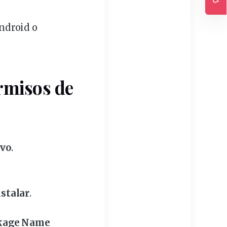
Ac
ndroid o
rmisos de
ivo
.
nstalar
.
kage Name