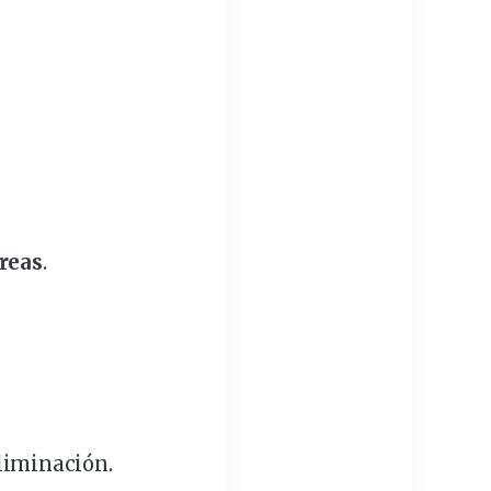
reas
.
eliminación.