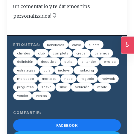
un comentario y te daremos tips
personalizados! 👇
♿
ETIQUETAS:
beneficios
clave
cliente
Ac
clientes
club
completa
crecer
daremos
definición
descubre
dollar
entender
errores
estrategias
guía
incluye
marketing
mercadeo
mortales
nbsp
negocio
network
preguntas
shave
sirve
solución
vende
vender
ventas
COMPARTIR:
FACEBOOK