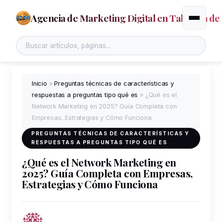
Agencia de Marketing Digital en Talavera de 
Alternar
Buscar en el sitio
Inicio
»
Preguntas técnicas de características y
respuestas a preguntas tipo qué es
»
¿Qué es el
Network Marketing en 2025? Guía Completa con
Empresas, Estrategias y Cómo Funciona
PREGUNTAS TÉCNICAS DE CARACTERÍSTICAS Y
RESPUESTAS A PREGUNTAS TIPO QUÉ ES
¿Qué es el Network Marketing en
2025? Guía Completa con Empresas,
Estrategias y Cómo Funciona