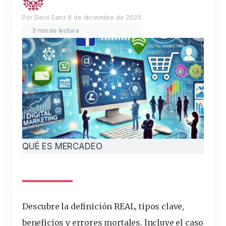
Por Deivi Sanz
8 de diciembre de 2025
3 min de lectura
QUÉ ES MERCADEO
Descubre la
definición
REAL, tipos
clave
,
beneficios
y
errores
mortales
. Incluye el caso