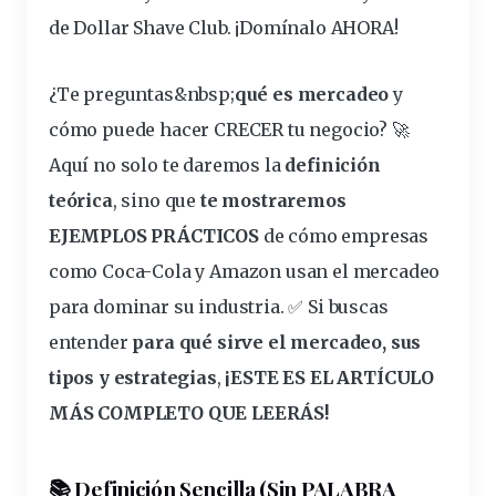
de Dollar Shave Club. ¡Domínalo AHORA!
¿Te
preguntas
&
nbsp
;
qué es
mercadeo
y
cómo puede hacer CRECER tu
negocio
? 🚀
Aquí no solo te
daremos
la
definición
teórica
, sino que
te mostraremos
EJEMPLOS PRÁCTICOS
de cómo empresas
como Coca-Cola y Amazon usan el mercadeo
para dominar su industria. ✅ Si buscas
entender
para qué
sirve
el mercadeo, sus
tipos y
estrategias
,
¡ESTE ES EL ARTÍCULO
MÁS COMPLETO QUE LEERÁS!
📚 Definición Sencilla (Sin PALABRA