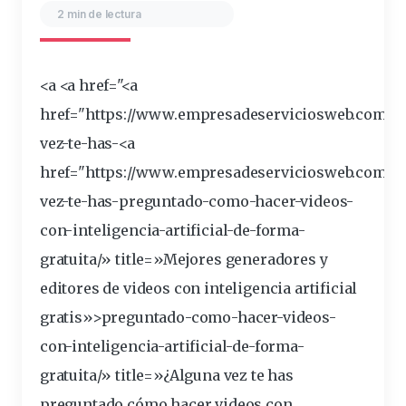
2 min de lectura
<a <a href="<a
href="https://
www
.empresadeserviciosweb.com/se
vez-te-has-<a
href="https://www.empresadeserviciosweb.com/a
vez-te-has-
preguntado
-como-hacer-videos-
con-
inteligencia
-artificial-de-forma-
gratuita
/»
title
=»Mejores generadores y
editores de videos con inteligencia artificial
gratis»>preguntado-como-hacer-videos-
con-inteligencia-artificial-de-forma-
gratuita/» title=»¿Alguna vez te has
preguntado cómo hacer videos con