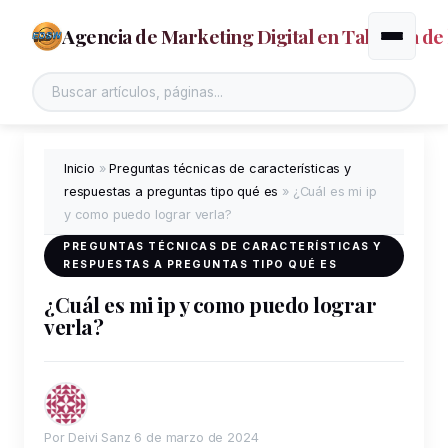
Agencia de Marketing Digital en Talavera de 
Alternar
Inicio
»
Preguntas técnicas de características y
respuestas a preguntas tipo qué es
»
¿Cuál es mi ip
y como puedo lograr verla?
PREGUNTAS TÉCNICAS DE CARACTERÍSTICAS Y
RESPUESTAS A PREGUNTAS TIPO QUÉ ES
¿Cuál es mi ip y como puedo lograr
verla?
Por Deivi Sanz
6 de marzo de 2024