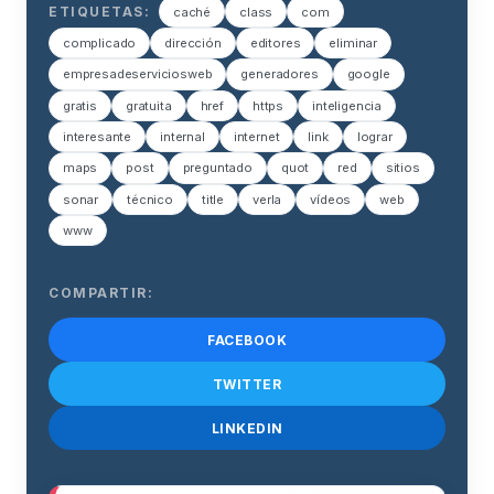
ETIQUETAS:
caché
class
com
complicado
dirección
editores
eliminar
empresadeserviciosweb
generadores
google
gratis
gratuita
href
https
inteligencia
interesante
internal
internet
link
lograr
maps
post
preguntado
quot
red
sitios
sonar
técnico
title
verla
vídeos
web
www
COMPARTIR:
FACEBOOK
TWITTER
LINKEDIN