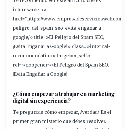
Te recomiendo ver este artículo que es
interesante: <a
href="https://www.empresadeserviciosweb.com/el
peligro-del-spam-
seo
-evita-enganar-a-
google
/» title=»El Peligro del Spam SEO,
¡Evita Engañar a Google!» class=»internal-
recommendation» target=»_self»
rel=»noopener»>El Peligro del Spam SEO,
¡Evita Engañar a Google!.
¿Cómo empezar a trabajar en marketing
digital sin
experiencia
?
Te preguntas cómo empezar, ¿verdad? Es el
primer gran
misterio
que debes resolver.