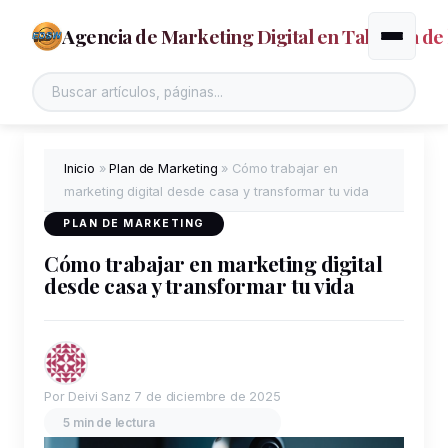
Agencia de Marketing Digital en Talavera de 
Alternar
Buscar en el sitio
Inicio
»
Plan de Marketing
»
Cómo trabajar en
marketing digital desde casa y transformar tu vida
PLAN DE MARKETING
Cómo trabajar en marketing digital
desde casa y transformar tu vida
Por Deivi Sanz
7 de diciembre de 2025
5 min de lectura