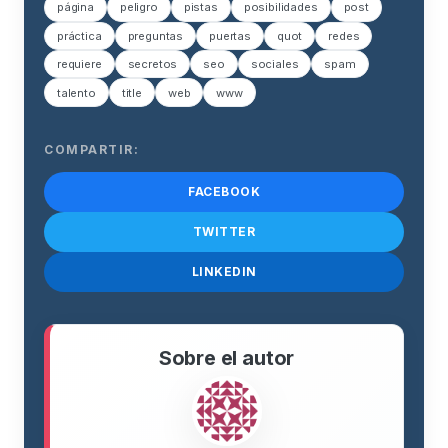
página
peligro
pistas
posibilidades
post
práctica
preguntas
puertas
quot
redes
requiere
secretos
seo
sociales
spam
talento
title
web
www
COMPARTIR:
FACEBOOK
TWITTER
LINKEDIN
Sobre el autor