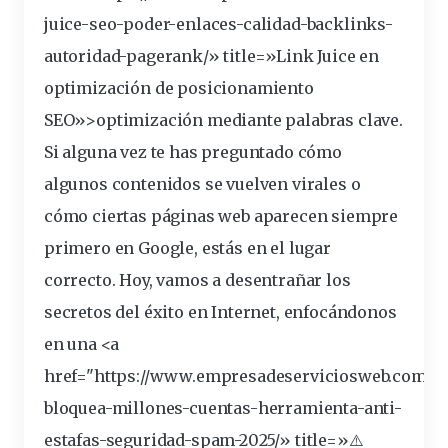
juice-
seo
-poder-enlaces-calidad-backlinks-
autoridad-pagerank/» title=»Link Juice en
optimización
de posicionamiento
SEO»>optimización mediante palabras
clave
.
Si alguna vez te has preguntado cómo
algunos
contenidos
se vuelven virales o
cómo ciertas páginas
web
aparecen siempre
primero en Google, estás en el lugar
correcto. Hoy, vamos a desentrañar los
secretos del éxito en Internet, enfocándonos
en una <a
href="https://www.empresadeserviciosweb.com/w
bloquea-millones-cuentas-
herramienta
-anti-
estafas-seguridad-spam-2025/» title=»⚠️