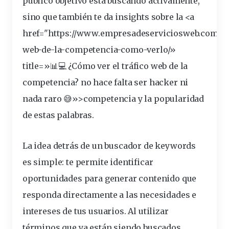
público objetivo está buscando activamente,
sino que también te da insights sobre la <a
href="https://www.empresadeserviciosweb.com/tr
web-de-la-
competencia
-como-verlo/»
title=»📊💻 ¿Cómo ver el
tráfico
web de la
competencia? no hace falta ser hacker ni
nada raro 😅»>competencia y la popularidad
de estas palabras.
La idea detrás de un
buscador de keywords
es simple: te permite
identificar
oportunidades para generar contenido que
responda
directamente
a las
necesidades
e
intereses
de tus
usuarios
. Al
utilizar
términos que ya están siendo buscados,