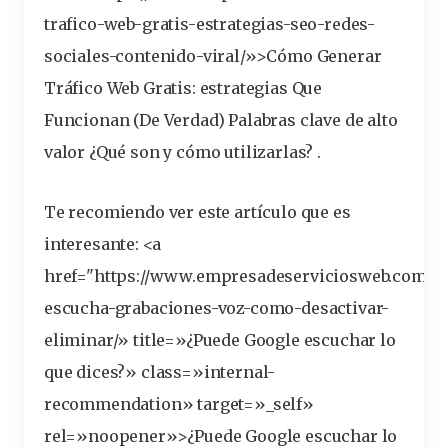
trafico-web-
gratis
-estrategias-seo-redes-
sociales-contenido-viral/»>Cómo Generar
Tráfico Web Gratis:
estrategias
Que
Funcionan (De Verdad)
Palabras clave de alto
valor ¿Qué son y cómo utilizarlas?
.
Te recomiendo ver este artículo que es
interesante: <a
href="https://www.empresadeserviciosweb.com/
g
escucha-grabaciones-voz-como-desactivar-
eliminar/» title=»¿Puede Google escuchar lo
que dices?» class=»internal-
recommendation» target=»_self»
rel=»noopener»>¿Puede Google escuchar lo