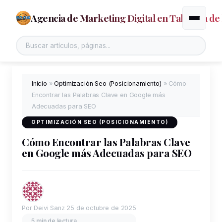
Agencia de Marketing Digital en Talavera de 
Alternar
Buscar en el sitio
Inicio
»
Optimización Seo (Posicionamiento)
»
Cómo
Encontrar las Palabras Clave en Google más
Adecuadas para SEO
OPTIMIZACIÓN SEO (POSICIONAMIENTO)
Cómo Encontrar las Palabras Clave
en Google más Adecuadas para SEO
Por Deivi Sanz
25 de octubre de 2025
5 min de lectura