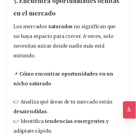
5. Encuentra
oportunidades
ocultas
en el mercado
Los mercados
saturados
no significan que
no haya espacio para crecer. A veces, solo
necesitas mirar donde nadie más está
mirando.
📌
Cómo encontrar oportunidades en un
nicho saturado
👉 Analiza qué áreas de tu mercado están
♿
desatendidas
.
Ac
👉 Identifica
tendencias emergentes
y
adáptate rápido.