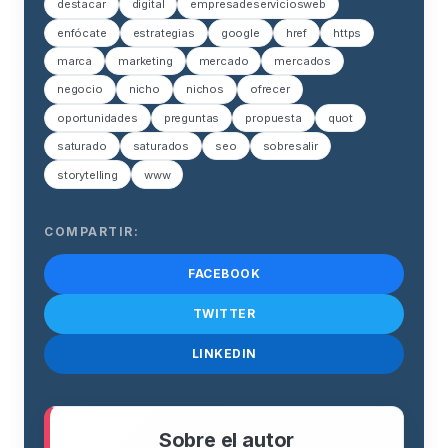
destacar
digital
empresadeserviciosweb
enfócate
estrategias
google
href
https
marca
marketing
mercado
mercados
negocio
nicho
nichos
ofrecer
oportunidades
preguntas
propuesta
quot
saturado
saturados
seo
sobresalir
storytelling
www
COMPARTIR:
FACEBOOK
TWITTER
LINKEDIN
Sobre el autor