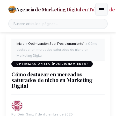
Agencia de Marketing Digital en Talavera de 
Alternar
Buscar en el sitio
Inicio
»
Optimización Seo (Posicionamiento)
»
Cómo
destacar en mercados saturados de nicho en
Marketing Digital
OPTIMIZACIÓN SEO (POSICIONAMIENTO)
Cómo destacar en mercados
saturados de nicho en Marketing
Digital
Por Deivi Sanz
7 de diciembre de 2025