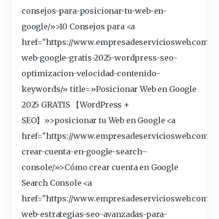
consejos
-para-
posicionar
-tu-
web
-en-
google
/»>10 Consejos para <a
href="https://www.empresadeserviciosweb.com/po
web-google-gratis-2025-wordpress-
seo
-
optimizacion-velocidad-contenido-
keywords/» title=»Posicionar Web en Google
2025 GRATIS 【WordPress +
SEO】»>posicionar tu Web en Google <a
href="https://www.empresadeserviciosweb.com/p
crear-cuenta-en-google-
search
–
console
/»>Cómo crear cuenta en Google
Search Console <a
href="https://www.empresadeserviciosweb.com/po
web-
estrategias
-seo-avanzadas-para-