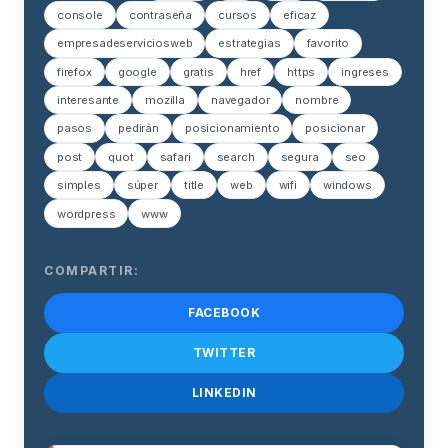
console
contraseña
cursos
eficaz
empresadeserviciosweb
estrategias
favorito
firefox
google
gratis
href
https
ingreses
interesante
mozilla
navegador
nombre
pasos
pedirán
posicionamiento
posicionar
post
quot
safari
search
segura
seo
simples
súper
title
web
wifi
windows
wordpress
www
COMPARTIR:
FACEBOOK
TWITTER
LINKEDIN