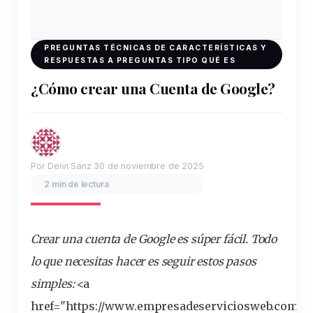
PREGUNTAS TÉCNICAS DE CARACTERÍSTICAS Y
RESPUESTAS A PREGUNTAS TIPO QUÉ ES
¿Cómo crear una Cuenta de Google?
Por Deivi Sanz
30 de noviembre de 2025
2 min de lectura
Crear
una cuenta de
Google es
súper
fácil. Todo
lo que necesitas hacer es seguir estos
pasos
simples
:
<a
href="https://www.empresadeserviciosweb.com/po