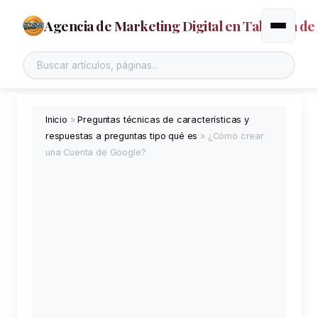
Agencia de Marketing Digital en Talavera de 
Alternar
Buscar en el sitio
Inicio
»
Preguntas técnicas de características y
respuestas a preguntas tipo qué es
»
¿Cómo crear
una Cuenta de Google?