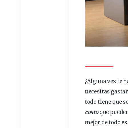
¿Alguna vez te
necesitas
gasta
todo tiene que s
costo
que pueden
mejor de todo e