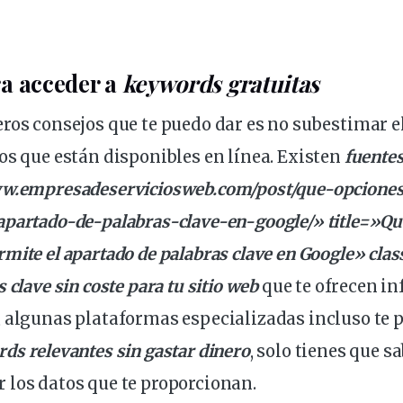
a acceder a
keywords gratuitas
eros
consejos
que te puedo dar es no subestimar el
os que están disponibles en línea. Existen
fuentes
ww.empresadeserviciosweb.com/post/que-opcione
apartado-de-palabras-clave-en-
google
/» title=»Q
mite el apartado de palabras clave en Google» clas
 clave sin coste para tu sitio web
que te ofrecen i
, algunas plataformas especializadas incluso te
ords
relevantes
sin gastar dinero
, solo tienes que s
 los datos que te proporcionan.