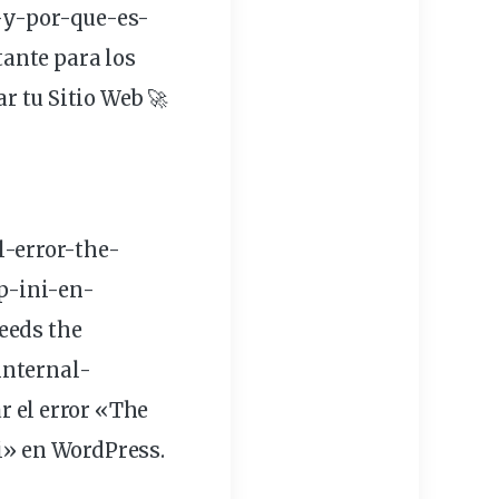
-y-por-que-es-
ante para los
r tu Sitio Web 🚀
-error-
the
-
p-ini-en-
eeds the
internal-
 el error «The
ni» en WordPress.