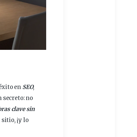
 éxito en
SEO
,
 secreto: no
bras
clave
sin
u
sitio
, ¡y lo