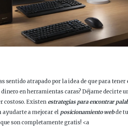
 has sentido atrapado por la idea de que para tener
r
dinero
en
herramientas
caras? Déjame decirte un
er costoso. Existen
estrategias
para encontrar pala
 ayudarte a mejorar el
posicionamiento
web
de t
s que son completamente
gratis
! <a