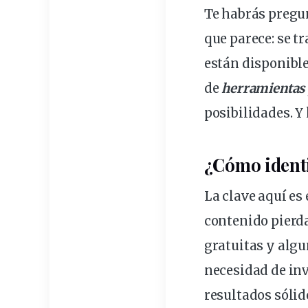
Te habrás pregun
que parece: se t
están
disponibl
de
herramientas
posibilidades. Y
¿Cómo
ident
La clave aquí e
contenido pierd
gratuitas
y alg
necesidad de inv
resultados sóli