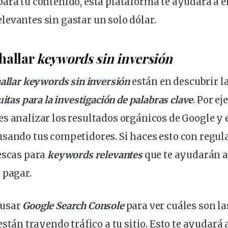
ara tu contenido, esta plataforma te ayudará a e
levantes sin gastar un solo dólar.
hallar
keywords sin inversión
hallar keywords sin inversión
están en descubrir l
uitas para la
investigación
de palabras clave
. Por e
es analizar los resultados orgánicos de Google y
sando tus competidores. Si haces esto con regul
escas para
keywords relevantes
que te ayudarán a
 pagar.
 usar
Google Search Console
para ver cuáles son l
stán trayendo tráfico a tu sitio. Esto te ayudará 