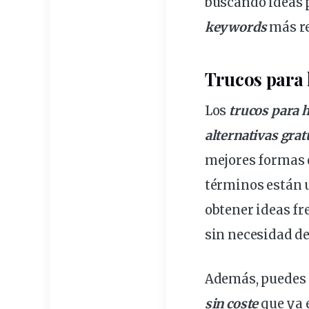
buscando ideas p
keywords
más re
Trucos para 
Los
trucos para 
alternativas grat
mejores formas 
términos están u
obtener ideas fr
sin necesidad de
Además, puedes
sin coste
que ya e