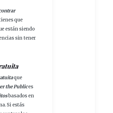
contrar
tienes que
ue están siendo
encias sin tener
ratuita
atuita
que
r the Public
es
itos
basados en
a. Si estás