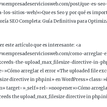
ww.empresadeserviciosweb.com/post/que-es-
seo
-los-sitios-web/»>Que es Seo y por qué es import
oría SEO Completa: Guía Definitiva para Optimiza
r este artículo que es interesante: <a
ww.empresadeserviciosweb.com/como-arreglar-el
xceeds-the-upload_max_filesize-directive-in-ph
e=»Cómo arreglar el error «The uploaded file exc
ize directive in php.ini» en WordPress» class=»
 target=»_self» rel=»noopener»>Cómo arreglar
ceeds the upload_max_filesize directive in php.i