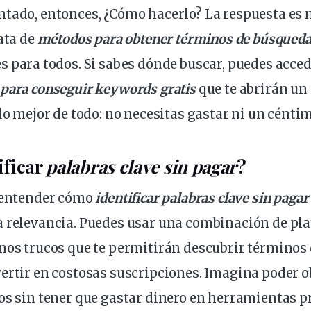
tado, entonces, ¿
Cómo hacer
lo? La respuesta es 
rata de
métodos
para obtener
términos
de
búsqued
es
para todos. Si sabes dónde buscar, puedes acce
 para conseguir
keywords
gratis
que te abrirán u
 lo mejor de todo: no necesitas gastar ni un cénti
ificar
palabras clave sin
pagar
?
s entender cómo
identificar palabras clave sin pagar
a relevancia. Puedes usar una combinación de
pl
unos
trucos
que te permitirán descubrir términos d
ertir en costosas suscripciones. Imagina poder 
dos sin tener que gastar dinero en herramientas