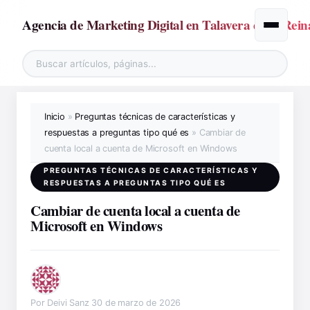
Agencia de Marketing Digital en Talavera de la Rein
Alternar
Inicio
»
Preguntas técnicas de características y
respuestas a preguntas tipo qué es
»
Cambiar de
cuenta local a cuenta de Microsoft en Windows
PREGUNTAS TÉCNICAS DE CARACTERÍSTICAS Y
RESPUESTAS A PREGUNTAS TIPO QUÉ ES
Cambiar de cuenta local a cuenta de
Microsoft en Windows
Por Deivi Sanz
30 de marzo de 2026