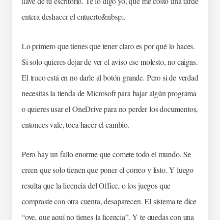
llave de tu escritorio. Te lo digo yo, que me costó una tarde
entera deshacer el entuerto&
nbsp
;.
Lo primero que tienes que tener claro es por qué lo haces.
Si solo quieres dejar de ver el aviso ese molesto, no caigas.
El
truco
está en no darle al botón grande. Pero si de verdad
necesitas la tienda de Microsoft para bajar algún programa
o quieres usar el OneDrive para no perder los documentos,
entonces vale,
toca
hacer el cambio.
Pero hay un fallo enorme que comete todo el mundo. Se
creen que solo tienen que poner el correo y listo. Y luego
resulta que la
licencia
del Office, o los
juegos
que
compraste con otra cuenta, desaparecen. El sistema te dice
“oye, que aquí no tienes la licencia”. Y te quedas con una