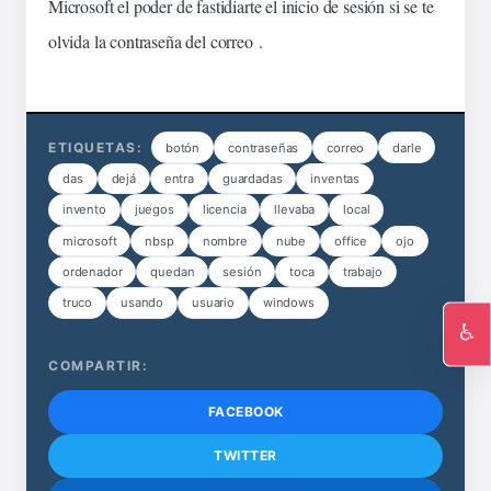
Microsoft el poder de fastidiarte el inicio de sesión si se te
olvida la contraseña del correo .
ETIQUETAS:
botón
contraseñas
correo
darle
das
dejá
entra
guardadas
inventas
invento
juegos
licencia
llevaba
local
microsoft
nbsp
nombre
nube
office
ojo
ordenador
quedan
sesión
toca
trabajo
truco
usando
usuario
windows
♿
Ac
COMPARTIR:
FACEBOOK
TWITTER