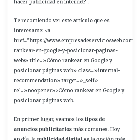
hacer publicidad en
internet
? .
Te recomiendo ver este artículo que es
interesante: <a
href="https://www.empresadeserviciosweb.com/c
rankear-en-google-y-posicionar-paginas-
web
/» title=»Cómo rankear en Google y
posicionar
páginas
web» class=»internal-
recommendation» target=»_self»
rel=»noopener»>Cómo rankear en Google y
posicionar páginas web.
En primer lugar, veamos los
tipos de
anuncios publicitarios
más comunes. Hoy
en día, la
publicidad digital
es la opción más