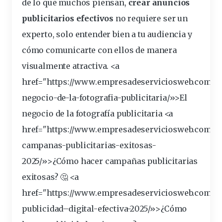
de lo que muchos piensan,
crear anuncios
publicitarios
efectivos
no requiere ser un
experto, solo
entender
bien a tu audiencia y
cómo comunicarte con ellos de manera
visualmente atractiva. <a
href="https://www.empresadeserviciosweb.com/po
negocio
-de-la-fotografia-publicitaria/»>El
negocio de la fotografía publicitaria <a
href="https://www.empresadeserviciosweb.com/po
campanas-
publicitarias
-exitosas-
2025/»>¿
Cómo hacer
campañas
publicitarias
exitosas? 🤔 <a
href="https://www.empresadeserviciosweb.com/pos
publicidad
–
digital
-efectiva-2025/»>¿Cómo