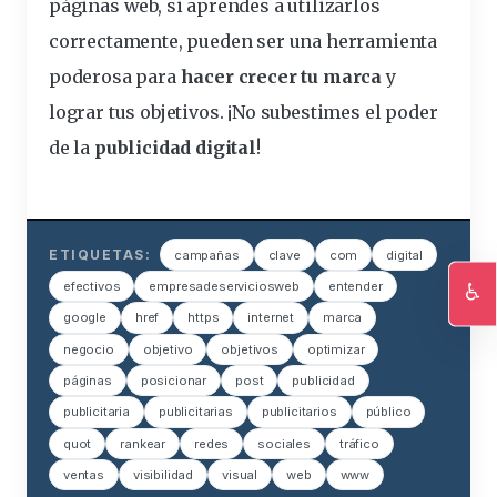
páginas web, si aprendes a utilizarlos
correctamente, pueden ser una herramienta
poderosa para
hacer crecer tu marca
y
lograr tus objetivos. ¡No subestimes el poder
de la
publicidad digital
!
ETIQUETAS:
campañas
clave
com
digital
♿
efectivos
empresadeserviciosweb
entender
google
href
https
internet
marca
Ac
negocio
objetivo
objetivos
optimizar
páginas
posicionar
post
publicidad
publicitaria
publicitarias
publicitarios
público
quot
rankear
redes
sociales
tráfico
ventas
visibilidad
visual
web
www