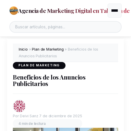
Agencia de Marketing Digital en Talavera de 
Alternar
Inicio
»
Plan de Marketing
»
Beneficios de los
Anuncios Publicitarios
PLAN DE MARKETING
Beneficios de los Anuncios
Publicitarios
Por Deivi Sanz
7 de diciembre de 2025
4 min de lectura