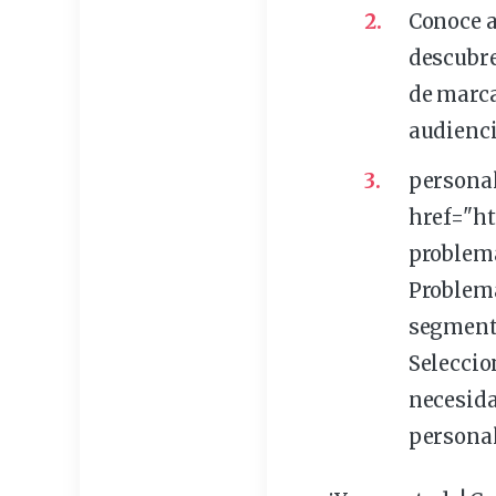
Conoce a
descubre
de marca
audienci
persona
href="h
problem
Problema
segmenta
Seleccio
necesida
personal