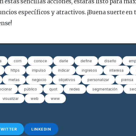
Con estas sencillas acciones, estarás listo para ma
uncios
específicos
y atractivos. ¡Buena suerte en
ense!
a
com
conoce
darle
define
diseño
emp
https
impulso
indicar
ingresos
interesa
metas
negocio
objetivos
personalizar
piensa
cionar
público
quot
redes
segmentación
se
visualizar
web
www
TWITTER
LINKEDIN