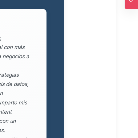
Ac
,
al con más
a negocios a
rategias
is de datos,
en
omparto mis
ntent
 con un
es.