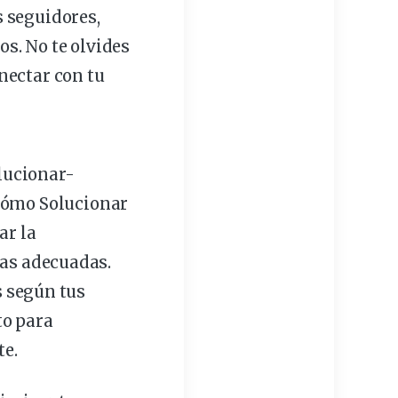
s seguidores,
os. No te olvides
nectar con tu
lucionar-
Cómo Solucionar
ar la
nas adecuadas.
s según tus
to para
te.