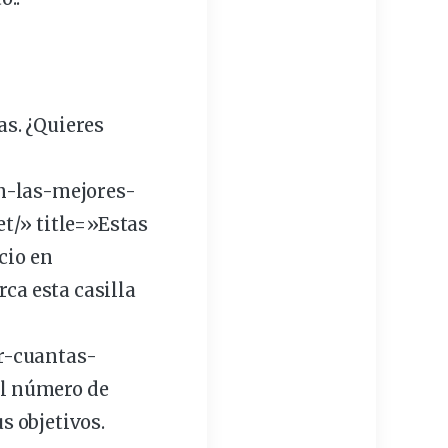
as
. ¿Quieres
n-las-mejores-
t/» title=»Estas
cio en
rca esta
casilla
r-cuantas-
l número de
us
objetivos
.