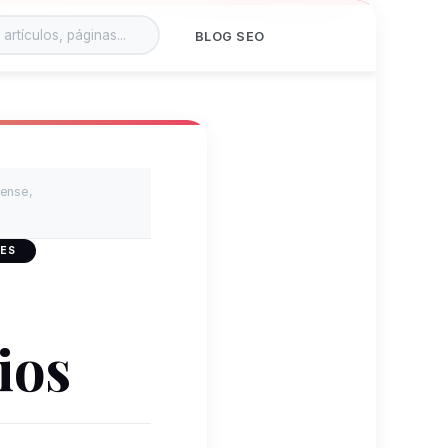
BLOG SEO
ense,
 ES
ios