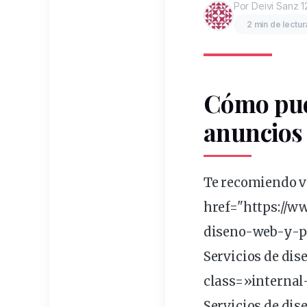
Por Deivi Sanz
1
2 min de lectur
Cómo pu
anuncios
Te recomiendo v
href="https://
diseno-
web
-y-
p
Servicios de
dis
class=»interna
Servicios de dis