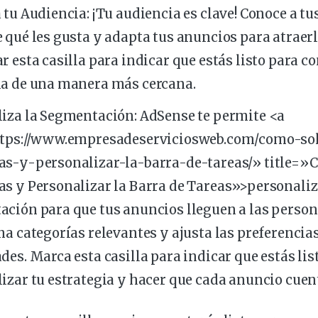
 tu Audiencia:
¡Tu audiencia es clave! Conoce a tu
 qué les gusta y adapta tus anuncios para atraerl
r esta casilla para
indicar
que estás listo para co
a de una manera más cercana.
liza
la Segmentación: AdSense te permite <a
ttps://www.empresadeserviciosweb.com/como-so
as-y-
personalizar
-la-barra-de-tareas/» title=»
s y Personalizar la Barra de Tareas»>personaliz
ción para que tus anuncios lleguen a las perso
na categorías relevantes y ajusta las preferencia
des. Marca esta casilla para indicar que estás lis
izar tu
estrategia
y hacer que cada anuncio cuen