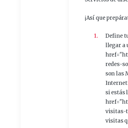
¡Así que
prepára
Define t
llegar a
href="h
redes-so
son las 
Internet
si estás 
href="h
visitas-
visitas 