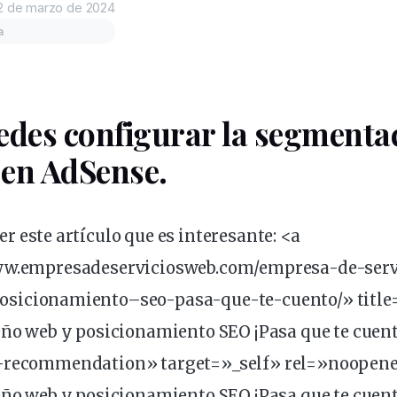
2 de marzo de 2024
a
edes
configurar
la
segmenta
 en AdSense.
er este artículo que es
interesante
: <a
www.empresadeserviciosweb.com/empresa-de-serv
osicionamiento
–
seo
-pasa-que-te-cuento/» titl
eño
web y posicionamiento SEO ¡Pasa que te cuent
l-recommendation» target=»_self» rel=»noopen
eño web y posicionamiento SEO ¡Pasa que te cuent