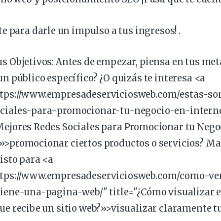
te
para
darle
un
impulso
a tus
ingresos
! .
us Objetivos:
Antes de empezar,
piensa
en tus
met
 un
público
específico
? ¿O quizás te
interesa
<a
ttps://www.empresadeserviciosweb.com/estas-so
ciales-para-
promocionar
-tu-negocio-en-interne
Mejores Redes Sociales para Promocionar tu Nego
»>promocionar ciertos productos o servicios? Ma
listo para <a
ttps://www.empresadeserviciosweb.com/como-ve
tiene-una-pagina-web/" title="¿Cómo
visualizar
e
que recibe un sitio web?»>visualizar claramente t