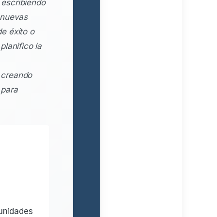
escribiendo
 nuevas
e éxito o
lanifico la
 creando
 para
tunidades