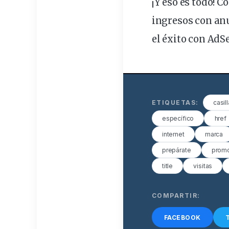
¡Y eso es todo! 
ingresos con an
el éxito con AdS
ETIQUETAS:
casill
específico
href
internet
marca
prepárate
promo
title
visitas
COMPARTIR:
FACEBOOK