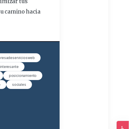
ximizar tus
 tu camino hacia
resadeserviciosweb
interesante
posicionamiento
o
sociales
♿