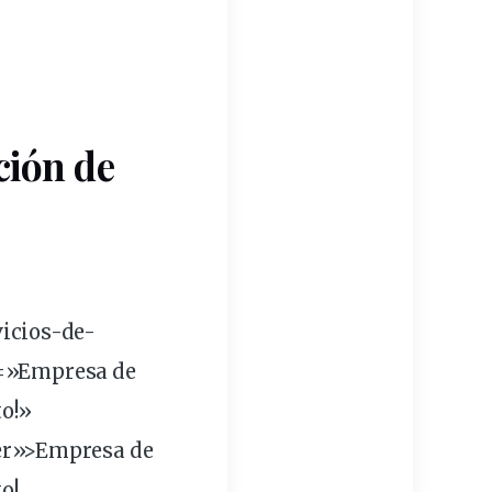
ción
de
icios-de-
e=»Empresa de
o!»
er»>Empresa de
o!.