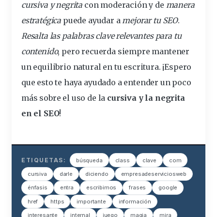
cursiva y negrita
con moderación y de
manera
estratégica
puede ayudar a
mejorar tu SEO
.
Resalta las palabras clave relevantes para tu
contenido
, pero recuerda siempre mantener
un equilibrio natural en tu escritura. ¡Espero
que esto te haya ayudado a entender un poco
más sobre el uso de la
cursiva y la negrita
en el SEO
!
ETIQUETAS:
búsqueda
class
clave
com
cursiva
darle
diciendo
empresadeserviciosweb
énfasis
entra
escribimos
frases
google
href
https
importante
información
interesante
internal
juego
magia
mira