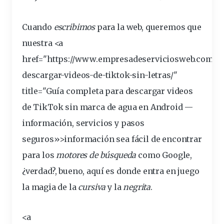
Cuando
escribimos
para la
web
,
queremos
que
nuestra <a
href="https://www.empresadeserviciosweb.com/c
descargar-videos-de-tiktok-sin-letras/"
title="Guía completa para descargar videos
de TikTok sin marca de agua en Android —
información
, servicios y pasos
seguros»>información sea fácil de encontrar
para los
motores
de
búsqueda
como Google,
¿verdad?, bueno, aquí es donde
entra
en
juego
la
magia
de la
cursiva
y la
negrita
.
<a