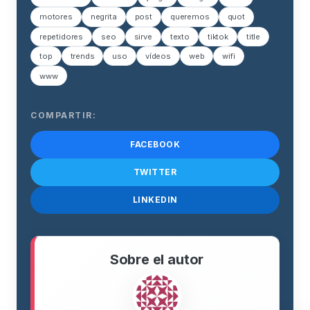
motores
negrita
post
queremos
quot
repetidores
seo
sirve
texto
tiktok
title
top
trends
uso
vídeos
web
wifi
www
COMPARTIR:
FACEBOOK
TWITTER
LINKEDIN
Sobre el autor