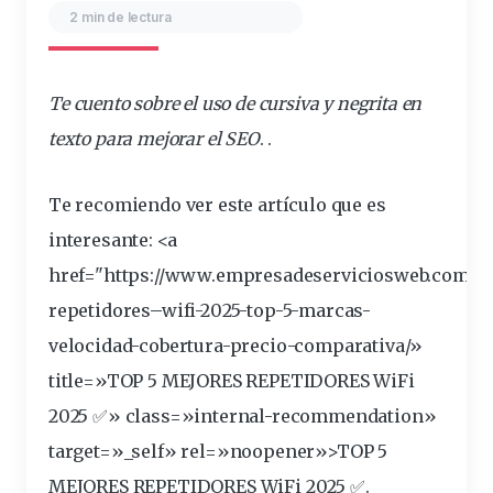
2 min de lectura
Te cuento sobre el
uso
de
cursiva
y
negrita
en
texto
para mejorar el SEO
. .
Te recomiendo ver este artículo que es
interesante
: <a
href="https://www.empresadeserviciosweb.com/m
repetidores
–
wifi
-2025-
top
-5-marcas-
velocidad-cobertura-precio-comparativa/»
title=»TOP 5 MEJORES REPETIDORES WiFi
2025 ✅» class=»internal-recommendation»
target=»_self» rel=»noopener»>TOP 5
MEJORES REPETIDORES WiFi 2025 ✅.