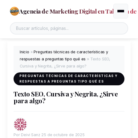
Agencia de Marketing Digital en Talavera de 
Alternar
Inicio
»
Preguntas técnicas de características y
respuestas a preguntas tipo qué es
»
Texto SEO,
Cursiva y Negrita, ¿Sirve para algo?
PREGUNTAS TÉCNICAS DE CARACTERÍSTICAS Y
RESPUESTAS A PREGUNTAS TIPO QUÉ ES
Texto SEO, Cursiva y Negrita, ¿Sirve
para algo?
Por Deivi Sanz
25 de octubre de 2025