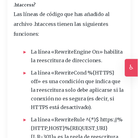
.htaccess?
Las líneas de código que has añadido al
archivo .htaccess tienen las siguientes
funciones:
La
línea
«RewriteEngine On» habilita
la
reescritura
de direcciones.
♿
La línea «RewriteCond %{HTTPS}
Ac
off» es una condición que
indica
que
la reescritura solo debe aplicarse si la
conexión no es segura (es decir, si
HTTPS está desactivado).
La línea «RewriteRule ^(.*)$ https://%
{HTTP_HOST}%{REQUEST_URI}
[L,R=301]» es la regla de reescritura