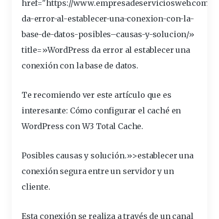
href="
https
://www.empresadeserviciosweb.com/se
da-
error
-al-
establecer
-una-conexion-con-la-
base-de-datos-
posibles
–
causas
-y-solucion/»
title
=»WordPress da error al establecer una
conexión
con la base de datos.
Te recomiendo ver este artículo que es
interesante:
Cómo configurar el caché en
WordPress con W3 Total Cache
.
Posibles causas y solución.»>establecer una
conexión
segura
entre un
servidor
y un
cliente
.
Esta conexión se realiza a través de un canal