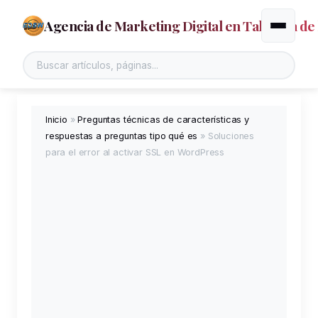
Agencia de Marketing Digital en Talavera de 
Alternar
Buscar en el sitio
Inicio
»
Preguntas técnicas de características y
respuestas a preguntas tipo qué es
»
Soluciones
para el error al activar SSL en WordPress