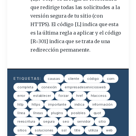
que redirige todas las solicitudes a la
versión segura de tu sitio (con
HTTPS). El código [L] indica que esta
es la última regla a aplicar y el código
[R=301] indica que se trata de una
redirección permanente.
ETIQUETAS:
causas
cliente
código
com
completa
conexión
empresadeserviciosweb
error
establecer
forzar
href
htaccess
http
https
importante
indica
información
línea
líneas
plugins
posibles
quot
reescritura
segura
seo
servidor
sitio
sitios
soluciones
ssl
title
utiliza
web