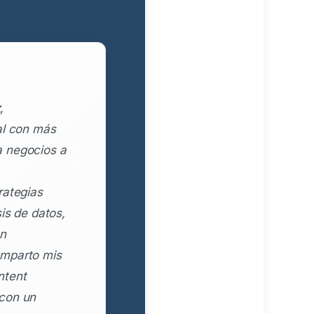
,
al con más
a negocios a
rategias
is de datos,
en
omparto mis
ntent
 con un