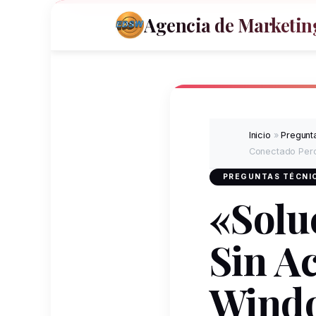
Agencia de Marketing
Inicio
»
Pregunta
Conectado Pero
PREGUNTAS TÉCNIC
«Solu
Sin A
Wind