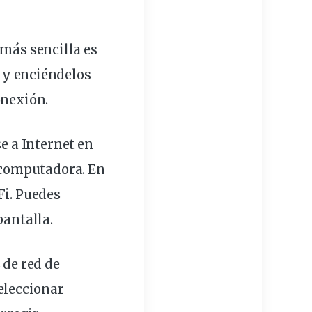
más sencilla es
 y enciéndelos
onexión
.
e a Internet en
 computadora. En
Fi. Puedes
pantalla
.
 de red de
seleccionar