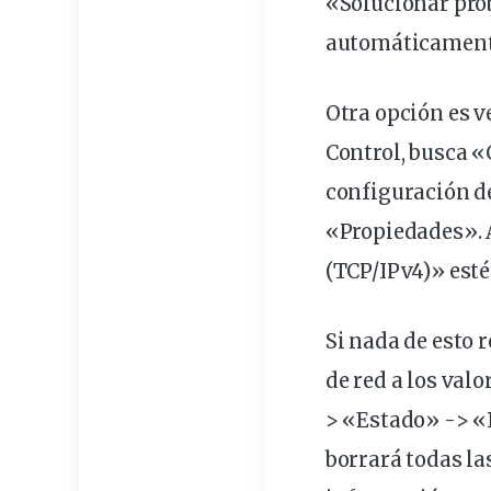
«Solucionar pro
automáticamente
Otra
opción
es v
Control, busca 
configuración de
«Propiedades». A
(TCP/IPv4)» est
Si nada de esto 
de red a los val
> «Estado» -> «R
borrará todas la