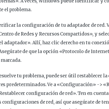
blemas». A veces, Windows puede
identificar
y co
 el problema.
erificar la
configuración
de tu adaptador de red. V
«Centro de Redes y Recursos Compartidos», y sel
l adaptador». Allí, haz clic derecho en tu conexió
segúrate de que la opción «Protocolo de Internet
é marcada.
resuelve tu problema, puede ser útil
restablecer
la
ores predeterminados. Ve a «Configuración» -> «R
establecer configuración de red». Ten en cuenta
s configuraciones de red, así que asegúrate de ten