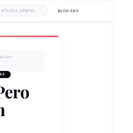
BLOG SEO
lución»
 ES
Pero
n