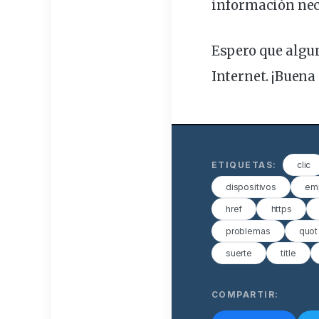
información
nec
Espero que algun
Internet. ¡Buena 
ETIQUETAS:
clic
dispositivos
em
href
https
problemas
quot
suerte
title
COMPARTIR: