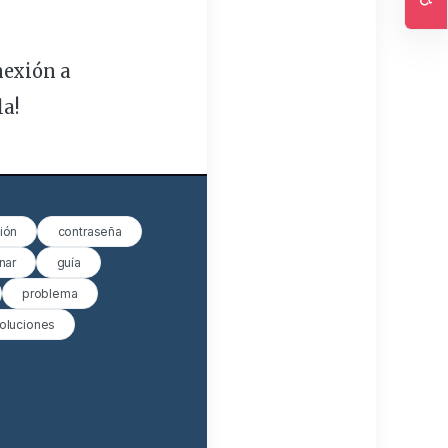
Ac
nexión a
la!
ión
contraseña
nar
guía
problema
oluciones