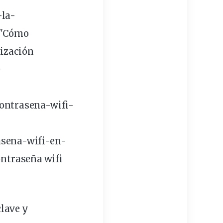
-la-
="Cómo
lización
e
ontrasena-
wifi
-
asena-wifi-en-
ntraseña wifi
clave y