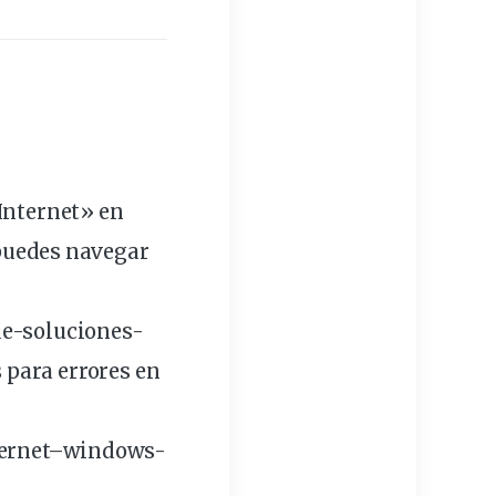
 Internet» en
 puedes navegar
de-
soluciones
-
 para errores en
ernet
–
windows
-