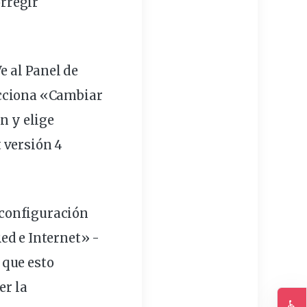
rregir
e al Panel de
ecciona «Cambiar
n y elige
 versión 4
 configuración
ed e Internet» -
 que esto
er la
♿