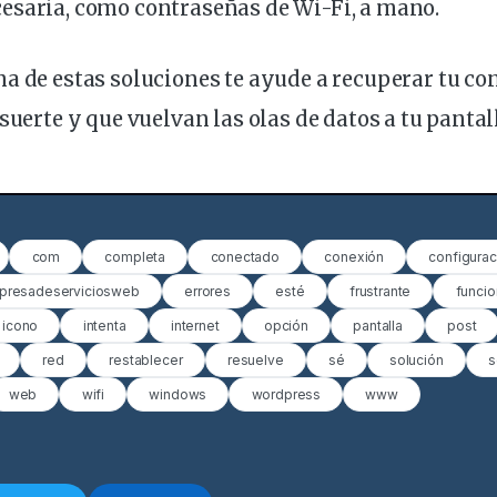
esaria, como
contraseñas
de Wi-Fi, a mano.
a de estas soluciones te ayude a recuperar tu co
suerte y que vuelvan las olas de datos a tu pantal
com
completa
conectado
conexión
configurac
presadeserviciosweb
errores
esté
frustrante
funcio
icono
intenta
internet
opción
pantalla
post
red
restablecer
resuelve
sé
solución
s
web
wifi
windows
wordpress
www