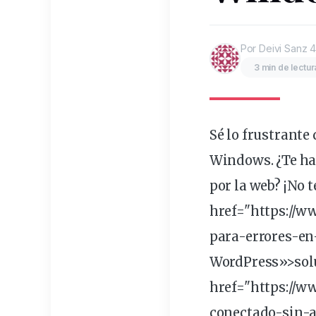
Por Deivi Sanz
4
3 min de lectur
Sé lo
frustrante
Windows. ¿Te ha
por la
web
? ¡No 
href="https://
para-errores-en
WordPress»>solu
href="https://w
conectado-sin-