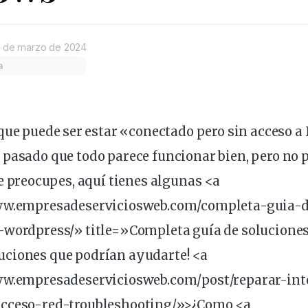
 de marzo de 2024
a
que puede ser estar
«
conectado
pero sin acceso a
 pasado que todo parece
funcionar
bien, pero no
te preocupes, aquí tienes algunas <a
www.empresadeserviciosweb.com/completa-guia-
-wordpress/» title=»Completa guía de soluciones
ciones que podrían ayudarte! <a
ww.empresadeserviciosweb.com/post/reparar-
int
acceso-
red
-troubleshooting/»>¿Como <a