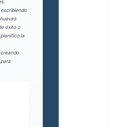
es.
escribiendo
 nuevas
e éxito o
lanifico la
 creando
 para