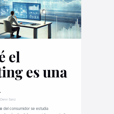
é el
ing es una
a
 Deivi Sanz
to
del consumidor se estudia