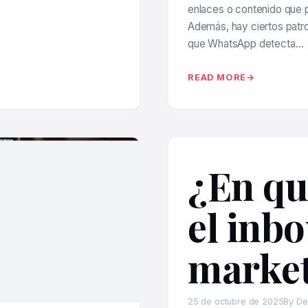
enlaces o contenido que 
Además, hay ciertos pat
que WhatsApp detecta…
READ MORE
¿En qu
el inb
marke
25 de octubre de 2025
By De