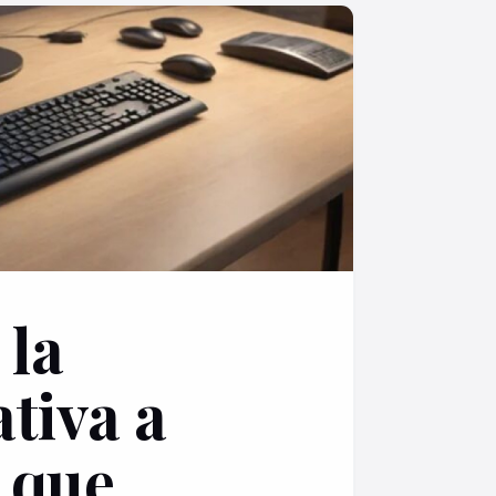
 la
ativa a
 que