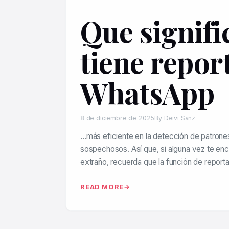
Que signif
tiene repor
WhatsApp
8 de diciembre de 2025
By Deivi Sanz
…más eficiente en la detección de patron
sospechosos. Así que, si alguna vez te en
extraño, recuerda que la función de repor
READ MORE