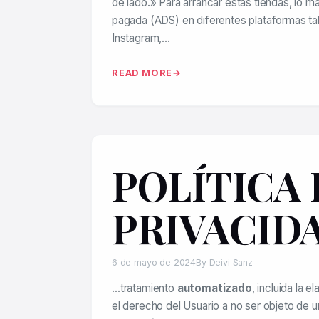
de lado.» Para arrancar estas tiendas, lo más 
pagada (ADS) en diferentes plataformas t
Instagram,…
READ MORE
POLÍTICA 
PRIVACID
6 de mayo de 2024
By Deivi Sanz
…tratamiento
automatizado
, incluida la e
el derecho del Usuario a no ser objeto de u