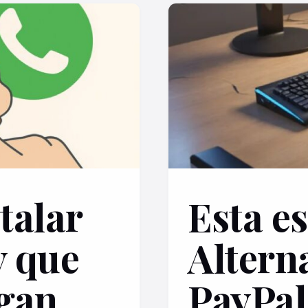
talar
Esta es
 que
Altern
igan
PayPal