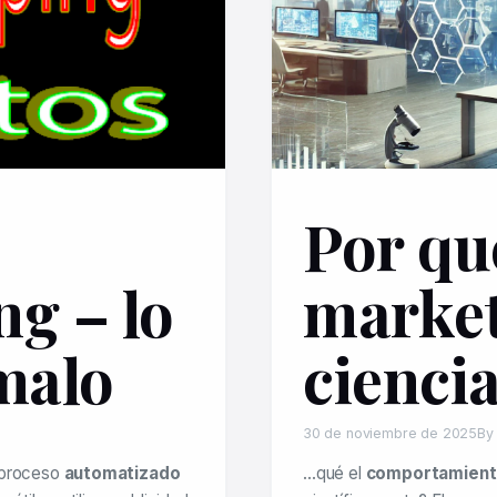
Por qu
g – lo
market
malo
cienci
30 de noviembre de 2025
By
l proceso
automatizado
…qué el
comportamien