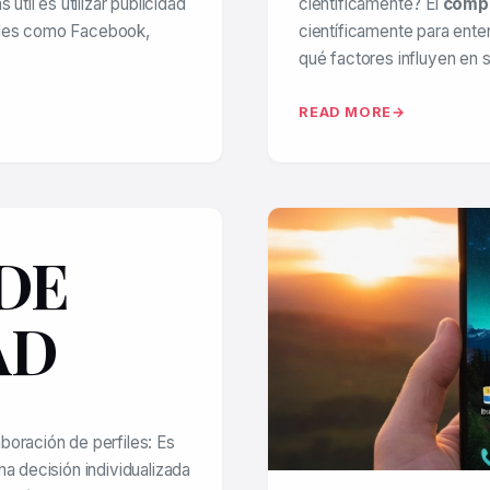
útil es utilizar publicidad
científicamente? El
comp
ales como Facebook,
científicamente para ent
qué factores influyen en 
READ MORE
DE
AD
laboración de perfiles: Es
na decisión individualizada