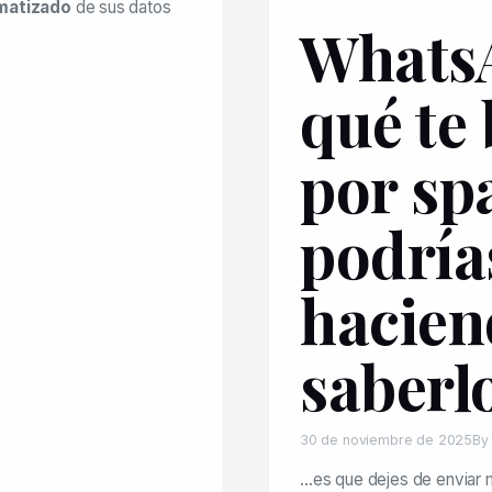
matizado
de sus datos
Whats
qué te
por sp
podría
hacien
saberl
30 de noviembre de 2025
By
…es que dejes de enviar 