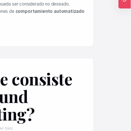
pueda ser considerado no deseado.
Ac
rones de
comportamiento automatizado
e consiste
ound
ting?
ivi Sanz