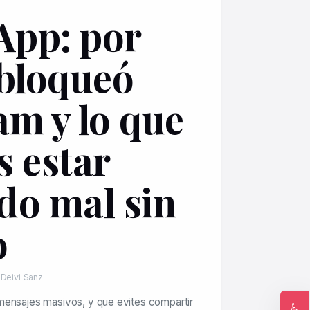
App: por
 bloqueó
am y lo que
s estar
do mal sin
o
 Deivi Sanz
mensajes masivos, y que evites compartir
♿