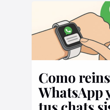
Como reins
WhatsApp y
tus chats s