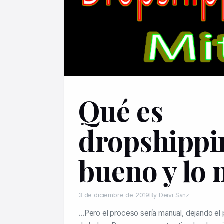
Qué es
dropshippin
bueno y lo 
3 de diciembre de 2019
By Deivi Sanz
…Pero el proceso sería manual, dejando e