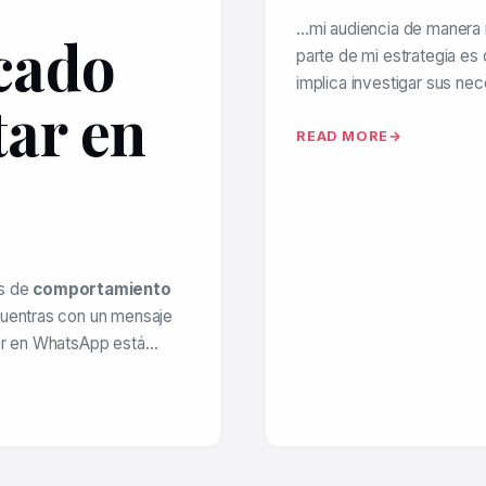
…mi audiencia de manera m
icado
parte de mi estrategia es
implica investigar sus n
tar en
READ MORE
es de
comportamiento
cuentras con un mensaje
tar en WhatsApp está…