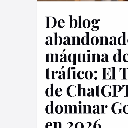
De blog
abandonad
máquina d
tráfico: El 
de ChatGPT
dominar G
en 2026