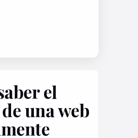
aber el
o de una web
amente