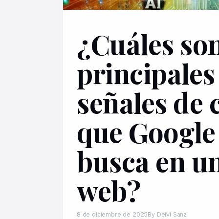
¿Cuáles son
principales
señales de 
que Google
busca en un
web?
8 de diciembre de 2025
By Deivi Sanz