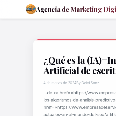
Agencia de Marketing Digit
¿Qué es la (IA)=In
Artificial de escri
4 de marzo de 2024
By Deivi Sanz
…de <a href=»https://www.empresa
los-algoritmos-de-analisis-predictivo
href=»https://www.empresadeservi
actuales-en-el-mundo-del-seo/» titl