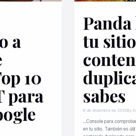
Panda 
o a
tu siti
e
conten
Top 10
duplic
 para
sabes
oogle
8 de diciembre de 2025
By D
…Console para comprobar 
en tu sitio. También es úti