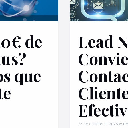
20€ de
Lead N
lus?
Convie
s que
Contac
te
Client
Efecti
25 de octubre de 2025
By De