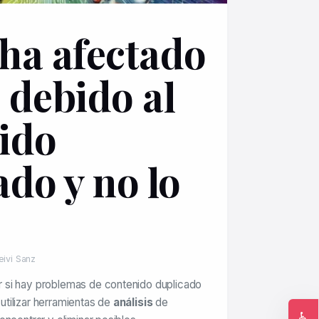
ha afectado
o debido al
ido
ado y no lo
eivi Sanz
si hay problemas de contenido duplicado
l utilizar herramientas de
análisis
de
♿