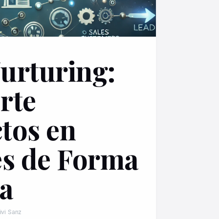
urturing:
rte
tos en
es de Forma
va
ivi Sanz