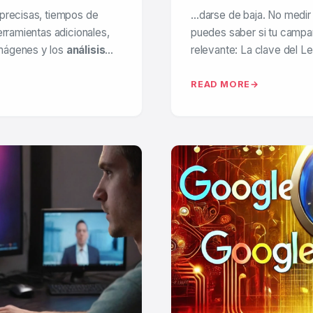
 precisas, tiempos de
…darse de baja. No medir 
erramientas adicionales,
puedes saber si tu campa
imágenes y los
análisis
…
relevante: La clave del Le
READ MORE