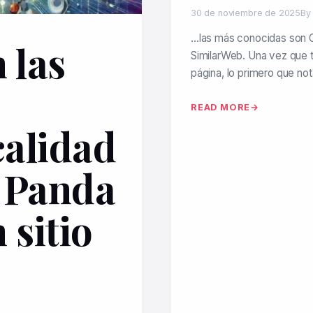
30 de noviembre de 2025
By
…las más conocidas son G
 las
SimilarWeb. Una vez que t
página, lo primero que no
READ MORE
calidad
 Panda
 sitio