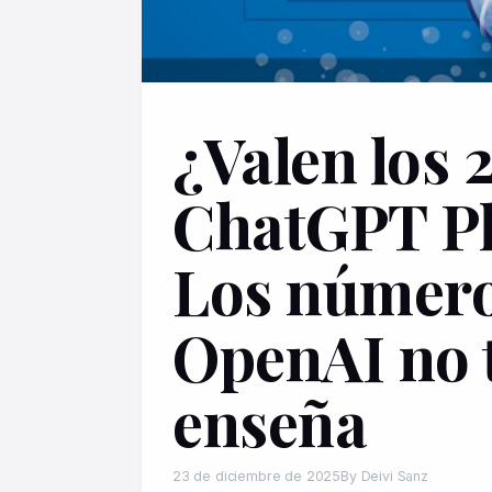
¿Valen los 
ChatGPT P
Los número
OpenAI no 
enseña
23 de diciembre de 2025
By Deivi Sanz