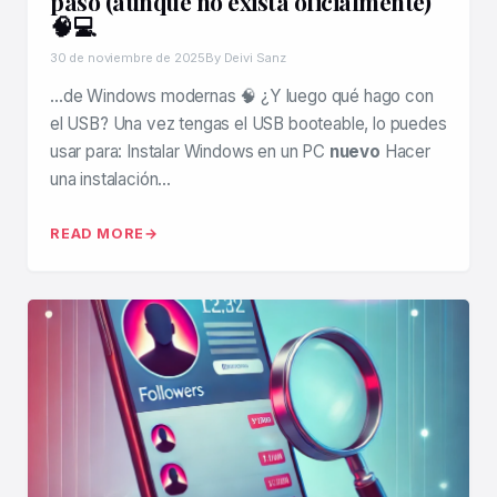
paso (aunque no exista oficialmente)
🧠💻
30 de noviembre de 2025
By Deivi Sanz
…de Windows modernas 🧠 ¿Y luego qué hago con
el USB? Una vez tengas el USB booteable, lo puedes
usar para: Instalar Windows en un PC
nuevo
Hacer
una instalación…
READ MORE