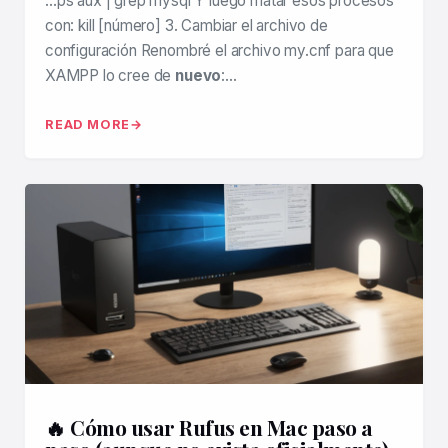
…ps aux | grep mysql Y luego matar esos procesos
con: kill [número] 3. Cambiar el archivo de
configuración Renombré el archivo my.cnf para que
XAMPP lo cree de
nuevo
:…
READ MORE
🔥 Cómo usar Rufus en Mac paso a