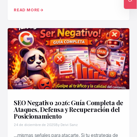
Ac
READ MORE
SEO Negativo 2026: Guía Completa de
Ataques, Defensa y Recuperación del
Posicionamiento
24 de diciembre de 2025
By Deivi Sanz
…mismas señales para atacarte. Si tu estrategia de