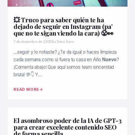
💥 Truco para saber quién te ha
dejado de seguir en Instagram (pa’
que no te sigan viendo la cara) 😤👀
7 de diciembre de 2025
By Deivi Sanz
…seguir y lo notaste? ¿Te da igual o haces limpieza
cada semana como si fuera tu casa en Año
Nuevo
?
¡Comenta abajo! Que aquí somos team sinceridad
brutal 💬👇 Y…
READ MORE
El asombroso poder de la IA de GPT-3
para crear excelente contenido SEO
de forma sencilla