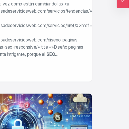
a vez cómo están cambiando las <a
Ac
sadeserviciosweb.com/servicios/tendencias/»>tendencias
sadeserviciosweb.com/servicios/href/»>href=»https://www.empr
esadeserviciosweb.com/diseno-paginas-
s-seo-responsive/» title=»Diseño paginas
nta intrigante, porque el
SEO
…