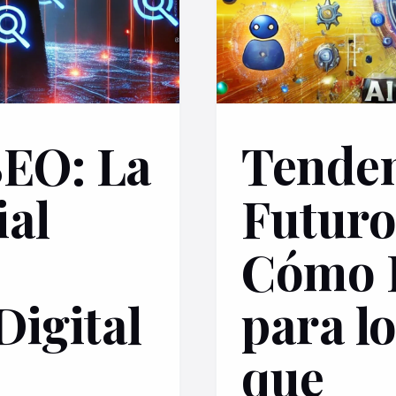
SEO: La
Tenden
ial
Futuro
Cómo 
Digital
para l
que