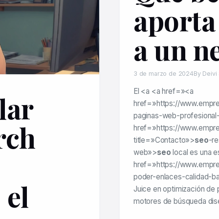
aporta 
a un n
3 de marzo de 2024
By Deivi
El <a <a href=»<a
lar
href=»https://www.empre
paginas-web-profesiona
rch
href=»https://www.empr
title=»Contacto»>
seo
-re
web»>
seo
local es una e
href=»https://www.empre
poder-enlaces-calidad-ba
 el
Juice en optimización de
motores de búsqueda dis