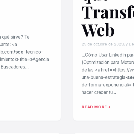
Transf
Web
 qué sirve? Te
sante: <a
25 de octubre de 2025
By De
eb.com
/seo
-tecnico-
…Cómo Usar LinkedIn para
imiento/» title=»Agencia
(Optimización para Motor
n Buscadores…
de las <a href=»https:/
una-buena-estrategia
-se
de-forma-exponencial/» t
hacer crecer tu…
READ MORE