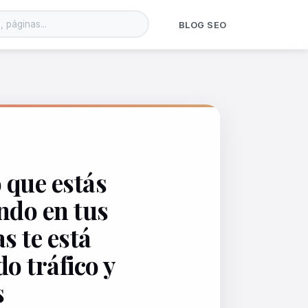
BLOG SEO
 que estás
ndo en tus
s te está
o tráfico y
s