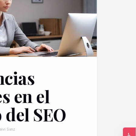
cias
s en el
 del SEO
eivi Sanz
♿