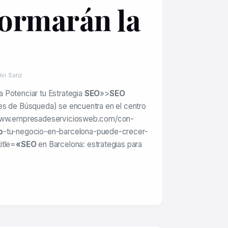
ormarán la
ivi Sanz
 Potenciar tu Estrategia
SEO
»>
SEO
es de Búsqueda) se encuentra en el centro
/www.empresadeserviciosweb.com/con-
o
-tu-negocio-en-barcelona-puede-crecer-
itle=
«SEO
en Barcelona: estrategias para