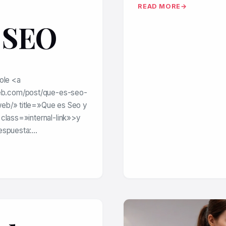
READ MORE
u SEO
ole <a
eb.com/post/que-es-seo-
web/» title=»Que es Seo y
 class=»internal-link»>y
Respuesta:…