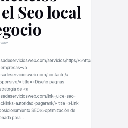
el Seo local
egocio
 Sanz
sadeserviciosweb.com/servicios/https/»>https://www.empresad
l-empresas-<a
esadeserviciosweb.com/contacto/»
sponsive/» title=»Diseño paginas
strategia de <a
sadeserviciosweb.com/link–juice-seo-
cklinks-autoridad-pagerank/» title=»Link
 posicionamiento SEO»>optimización de
eñada para…