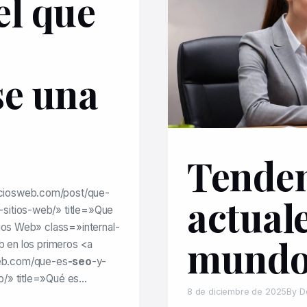
el que
se una
Tenden
ciosweb.com/post/que-
actuale
sitios-web/» title=»Que
tios Web» class=»internal-
mundo
b en los primeros <a
eb.com/que-es
-seo
-y-
b/» title=»Qué es…
8 de diciembre de 2025
By D