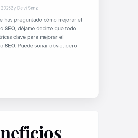
e 2025
By Deivi Sanz
te has preguntado cómo mejorar el
to
SEO
, déjame decirte que todo
tricas clave para mejorar el
to
SEO
. Puede sonar obvio, pero
neficios