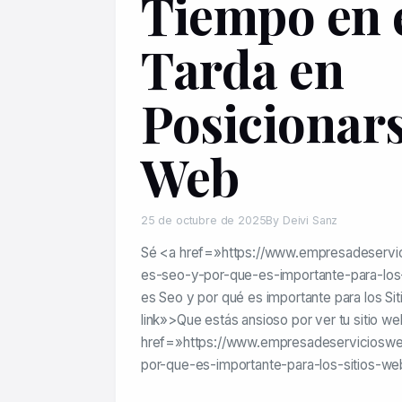
Tiempo en 
Tarda en
Posicionar
Web
25 de octubre de 2025
By Deivi Sanz
Sé <a href=»https://www.empresadeservi
es-seo-y-por-que-es-importante-para-los-
es Seo y por qué es importante para los Si
link»>Que estás ansioso por ver tu sitio we
href=»https://www.empresadeserviciosw
por-que-es-importante-para-los-sitios-we