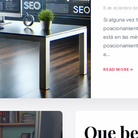
8 de diciembre d
Si alguna vez 
posicionamien
está en las mé
posicionamien
a…
READ MORE
Que be