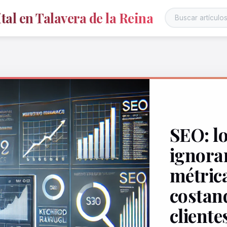
al en Talavera de la Reina
SEO: lo
ignora
métrica
costand
cliente