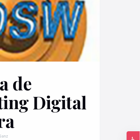
a de
ing Digital
ra
 Sanz
♿