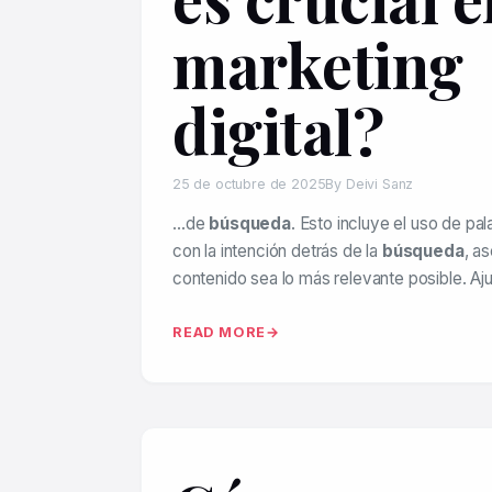
marketing
digital?
25 de octubre de 2025
By Deivi Sanz
…de
búsqueda
. Esto incluye el uso de pa
con la intención detrás de la
búsqueda
, a
contenido sea lo más relevante posible. Aj
READ MORE