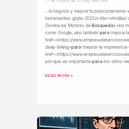
27 de octubre de 2025
By Deivi Sanz
…tu negocio y mejorar tu posicionamiento
herramientas-gratis-2025/» title=»Análisis 
Domina los Motores de
Búsqueda
»>los m
como Google, sino también
para
mejorar l
href=»https://www.empresadeserviciosw
deep-linking
-para
-mejorar-la-experiencia
href=»https://www.empresadeserviciosw
por-que-es-importante
-para
-los-sitios-w
READ MORE