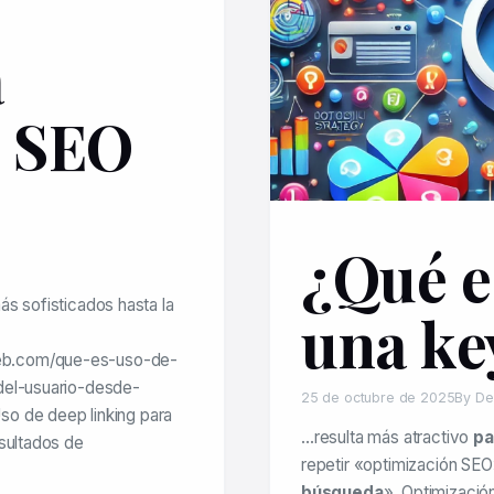
a
n SEO
¿Qué e
s sofisticados hasta la
una k
eb.com/que-es-uso-de-
del-usuario-desde-
25 de octubre de 2025
By De
so de deep linking para
…resulta más atractivo
pa
esultados de
repetir «optimización SE
búsqueda
». Optimizació