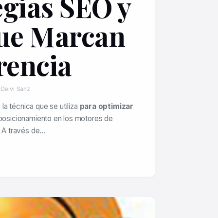
egias SEO y
ue Marcan
rencia
 Deivi Sanz
a técnica que se utiliza
para optimizar
 posicionamiento en los motores de
 A través de…