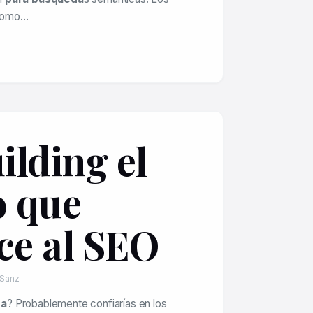
como…
ilding el
o que
ece al SEO
 Sanz
da
? Probablemente confiarías en los