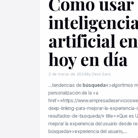
Cómo usar
inteligenci
artificial e
hoy en día
2 de marzo de 2024
By Deivi Sanz
…tendencias de
búsqueda
«>algoritmos má
personalización de la <a
href=»https://www.empresadeserviciosw
deep-linking-para-mejorar-la-experiencia-
resultados-de-busqueda/» title=»Que es U
mejorar la experiencia del usuario desde r
búsqueda»>experiencia del usuario,…