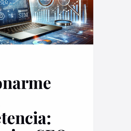
onarme
a
encia: