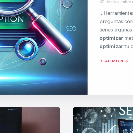
30 de noviembre 
…Herramient
preguntas cóm
tienes alguna
optimizar
meta
optimizar
tu 
READ MORE