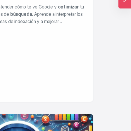
tender cómo te ve Google y
optimizar
tu
Ac
os de
búsqueda
. Aprende a interpretar los
lemas de indexación y a mejorar…