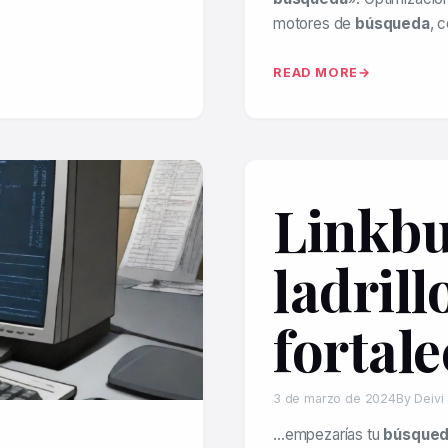
motores de
búsqueda
, 
READ MORE
Linkbu
ladrill
fortal
3 de marzo de 2024
By Deivi
…empezarías tu
búsque