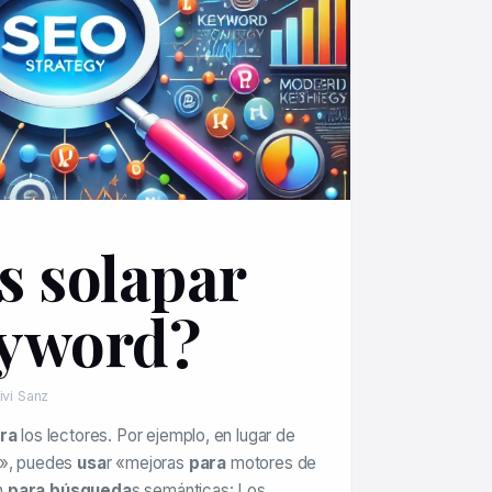
s solapar
eyword?
ivi Sanz
ra
los lectores. Por ejemplo, en lugar de
O», puedes
usa
r «mejoras
para
motores de
n
para búsqueda
s semánticas: Los