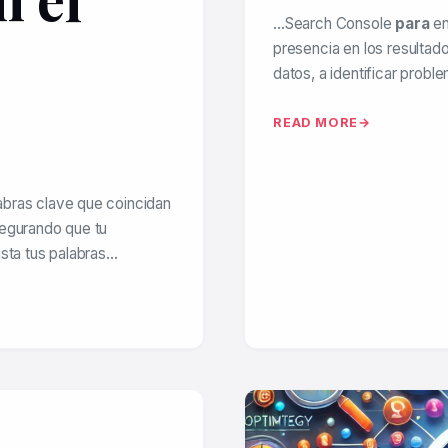
…Search Console
para
en
presencia en los resultad
datos, a identificar prob
READ MORE
labras clave que coincidan
segurando que tu
usta tus palabras…