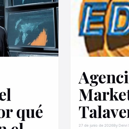
Agenci
el
Market
or qué
Talave
n el
27 de junio de 2026
By Deivi