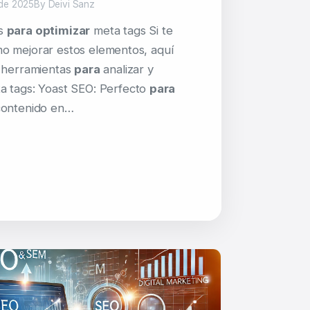
de 2025
By Deivi Sanz
as
para optimizar
meta tags Si te
o mejorar estos elementos, aquí
s herramientas
para
analizar y
 tags: Yoast SEO: Perfecto
para
contenido en…