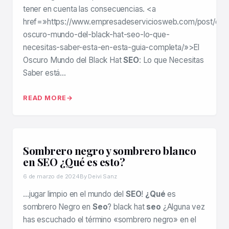
tener en cuenta las consecuencias. <a
href=»https://www.empresadeserviciosweb.com/post/el-
oscuro-mundo-del-black-hat-seo-lo-que-
necesitas-saber-esta-en-esta-guia-completa/»>El
Oscuro Mundo del Black Hat
SEO
: Lo que Necesitas
Saber está…
READ MORE
Sombrero negro y sombrero blanco
en SEO ¿Qué es esto?
6 de marzo de 2024
By Deivi Sanz
…jugar limpio en el mundo del
SEO
!
¿Qué
es
sombrero Negro en
Seo
? black hat
seo
¿Alguna vez
has escuchado el término «sombrero negro» en el