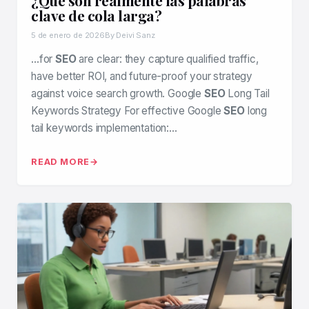
¿Qué son realmente las palabras
clave de cola larga?
5 de enero de 2026
By Deivi Sanz
…for
SEO
are clear: they capture qualified traffic,
have better ROI, and future-proof your strategy
against voice search growth. Google
SEO
Long Tail
Keywords Strategy For effective Google
SEO
long
tail keywords implementation:…
READ MORE