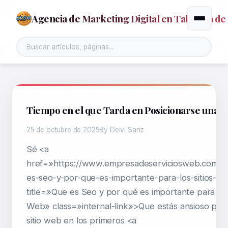
Agencia de Marketing Digital en Talavera de 
Alternar
Tiempo en el que Tarda en Posicionarse una 
25 de octubre de 2025
By Deivi Sanz
Sé <a
href=»https://www.empresadeserviciosweb.com/p
es-seo-y-por-que-es-importante-para-los-sitios-w
title=»Que es Seo y por qué es importante para los 
Web» class=»internal-link»>Que estás ansioso por 
sitio web en los primeros <a