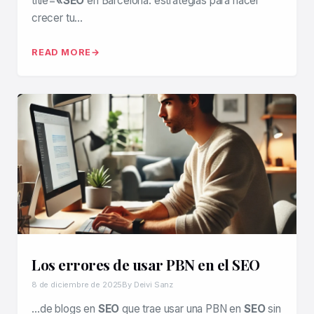
title=
«SEO
en Barcelona: estrategias para hacer
crecer tu…
READ MORE
Los errores de usar PBN en el SEO
8 de diciembre de 2025
By Deivi Sanz
…de blogs en
SEO
que trae usar una PBN en
SEO
sin