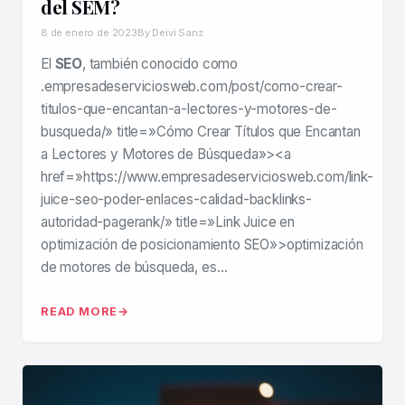
del SEM?
8 de enero de 2023
By Deivi Sanz
El
SEO
, también conocido como
.empresadeserviciosweb.com/post/como-crear-
titulos-que-encantan-a-lectores-y-motores-de-
busqueda/» title=»Cómo Crear Títulos que Encantan
a Lectores y Motores de Búsqueda»><a
href=»https://www.empresadeserviciosweb.com/link-
juice-seo-poder-enlaces-calidad-backlinks-
autoridad-pagerank/» title=»Link Juice en
optimización de posicionamiento SEO»>optimización
de motores de búsqueda, es…
READ MORE