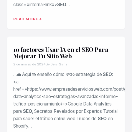
class=»internal-link»>
SEO
…
READ MORE
10 factores Usar IA en el SEO Para
Mejorar Tu Sitio Web
2 de marzo de 2024
By Deivi Sanz
…💼 Aquí te enseño cómo 💸»>estrategia de
SEO
:
<a
href=»https://www.empresadeserviciosweb.com/post/goo
data-analytics-seo-estrategias-avanzadas-informe-
trafico-posicionamiento/»>Google Data Analytics
para
SEO
, Secretos Revelados por Expertos Tutorial
para saber el tráfico online web Trucos de
SEO
en
Shopify…