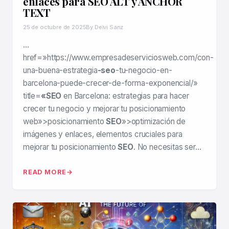
enlaces para SEO ALT y ANCHOR
TEXT
25 de octubre de 2025
By Deivi Sanz
…
href=»https://www.empresadeserviciosweb.com/con-
una-buena-estrategia
-seo
-tu-negocio-en-
barcelona-puede-crecer-de-forma-exponencial/»
title=
«SEO
en Barcelona: estrategias para hacer
crecer tu negocio y mejorar tu posicionamiento
web»>posicionamiento
SEO
»>optimización de
imágenes y enlaces, elementos cruciales para
mejorar tu posicionamiento
SEO
. No necesitas ser…
READ MORE