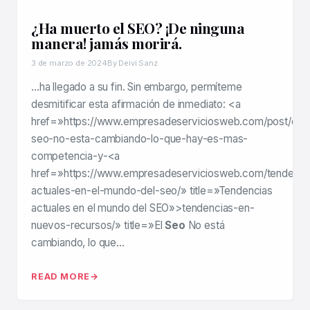
¿Ha muerto el SEO? ¡De ninguna
manera! jamás morirá.
3 de marzo de 2024
By Deivi Sanz
…ha llegado a su fin. Sin embargo, permíteme
desmitificar esta afirmación de inmediato: <a
href=»https://www.empresadeserviciosweb.com/post/el-
seo-no-esta-cambiando-lo-que-hay-es-mas-
competencia-y-<a
href=»https://www.empresadeserviciosweb.com/tendenci
actuales-en-el-mundo-del-seo/» title=»Tendencias
actuales en el mundo del SEO»>tendencias-en-
nuevos-recursos/» title=»El
Seo
No está
cambiando, lo que…
READ MORE