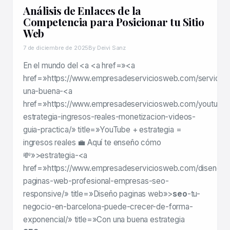
Análisis de Enlaces de la
Competencia para Posicionar tu Sitio
Web
7 de diciembre de 2025
By Deivi Sanz
En el mundo del <a <a href=»<a
href=»https://www.empresadeserviciosweb.com/servicios
una-buena-<a
href=»https://www.empresadeserviciosweb.com/youtube
estrategia-ingresos-reales-monetizacion-videos-
guia-practica/» title=»YouTube + estrategia =
ingresos reales 💼 Aquí te enseño cómo
💸»>estrategia-<a
href=»https://www.empresadeserviciosweb.com/diseno-
paginas-web-profesional-empresas-seo-
responsive/» title=»Diseño paginas web»>
seo
-tu-
negocio-en-barcelona-puede-crecer-de-forma-
exponencial/» title=»Con una buena estrategia