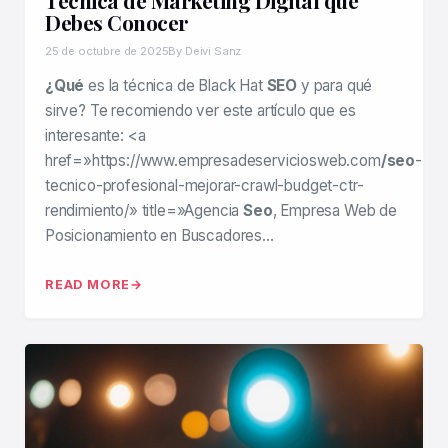
Técnica de Marketing Digital que
Debes Conocer
25 de octubre de 2025
By Deivi Sanz
¿Qué
es la técnica de Black Hat
SEO
y para qué
sirve? Te recomiendo ver este artículo que es
interesante: <a
href=»https://www.empresadeserviciosweb.com
/seo
-
tecnico-profesional-mejorar-crawl-budget-ctr-
rendimiento/» title=»Agencia
Seo
, Empresa Web de
Posicionamiento en Buscadores…
READ MORE