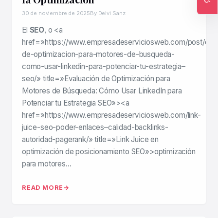
Ac
30 de noviembre de 2025
By Deivi Sanz
El
SEO
, o <a
href=»https://www.empresadeserviciosweb.com/post/eval
de-optimizacion-para-motores-de-busqueda-
como-usar-linkedin-para-potenciar-tu-estrategia–
seo/» title=»Evaluación de Optimización para
Motores de Búsqueda: Cómo Usar LinkedIn para
Potenciar tu Estrategia SEO»><a
href=»https://www.empresadeserviciosweb.com/link-
juice-seo-poder-enlaces–calidad-backlinks-
autoridad-pagerank/» title=»Link Juice en
optimización de posicionamiento SEO»>optimización
para motores…
READ MORE