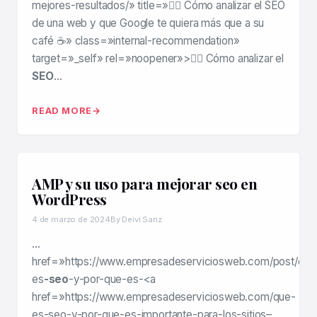
mejores-resultados/» title=»🕵️‍♂️ Cómo analizar el SEO
de una web y que Google te quiera más que a su
café ☕️» class=»internal-recommendation»
target=»_self» rel=»noopener»>🕵️‍♂️ Cómo analizar el
SEO
…
READ MORE
AMP y su uso para mejorar seo en
WordPress
4 de marzo de 2024
By Deivi Sanz
…
href=»https://www.empresadeserviciosweb.com/post/que
es
-seo
-y-por-que-es-<a
href=»https://www.empresadeserviciosweb.com/que-
es-seo-y-por-que-es-importante-para-los-sitios–