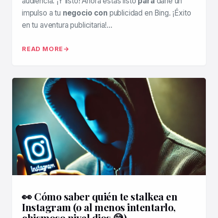
audiencia. ¡Y listo! Ahora estás listo
para
darle un
impulso a tu
negocio con
publicidad en Bing. ¡Éxito
en tu aventura publicitaria!…
READ MORE
👀 Cómo saber quién te stalkea en
Instagram (o al menos intentarlo,
chismoso nivel dios 😅)