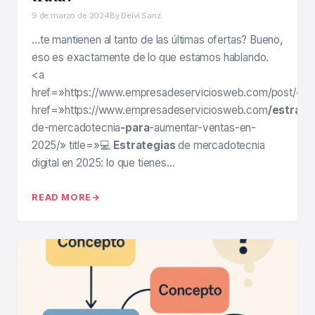
9 de marzo de 2024
By Deivi Sanz
…te mantienen al tanto de las últimas ofertas? Bueno,
eso es exactamente de lo que estamos hablando.
<a
href=»https://www.empresadeserviciosweb.com/post/<a
href=»https://www.empresadeserviciosweb.com
/estrate
de-mercadotecnia
-para
-aumentar-ventas-en-
2025/» title=»💻
Estrategias
de mercadotecnia
digital en 2025: lo que tienes…
READ MORE