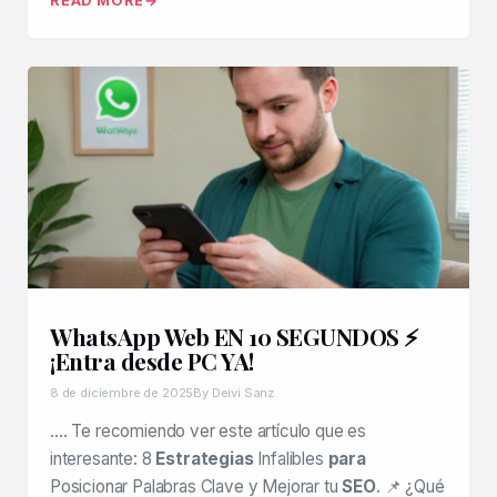
READ MORE
WhatsApp Web EN 10 SEGUNDOS ⚡
¡Entra desde PC YA!
8 de diciembre de 2025
By Deivi Sanz
…. Te recomiendo ver este artículo que es
interesante: 8
Estrategias
Infalibles
para
Posicionar Palabras Clave y Mejorar tu
SEO
. 📌 ¿Qué