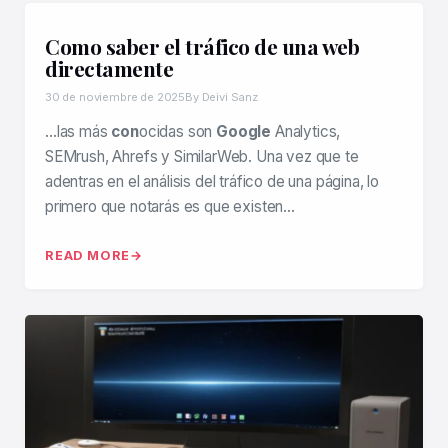
Como saber el tráfico de una web
directamente
30 de noviembre de 2025
By Deivi Sanz
…las más
con
ocidas son
Google
Analytics,
SEMrush, Ahrefs y SimilarWeb. Una vez que te
adentras en el análisis del tráfico de una página, lo
primero que notarás es que existen…
READ MORE