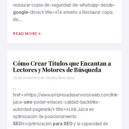
restaurar-copia-de-seguridad-de-whatsapp-desde
-
google
-drive/» title=»Te enseño a Restaurar copia
de…
READ MORE
Cómo Crear Títulos que Encantan a
Lectores y Motores de Búsqueda
30 de noviembre de 2025
By Deivi Sanz
…
href=»https://www.empresadeserviciosweb.com/link-
juice
-seo
-poder-enlaces-calidad-backlinks-
autoridad-pagerank/» title=»Link Juice en
optimización de posicionamiento
SEO
»>optimización
para SEO
y la capacidad de