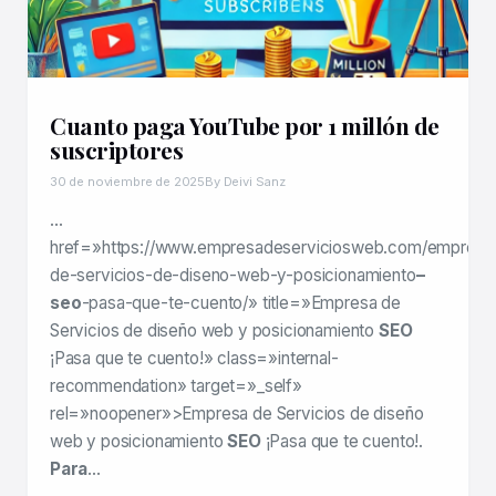
Cuanto paga YouTube por 1 millón de
suscriptores
30 de noviembre de 2025
By Deivi Sanz
…
href=»https://www.empresadeserviciosweb.com/empresa
de-servicios-de-diseno-web-y-posicionamiento
–
seo
-pasa-que-te-cuento/» title=»Empresa de
Servicios de diseño web y posicionamiento
SEO
¡Pasa que te cuento!» class=»internal-
recommendation» target=»_self»
rel=»noopener»>Empresa de Servicios de diseño
web y posicionamiento
SEO
¡Pasa que te cuento!.
Para
…