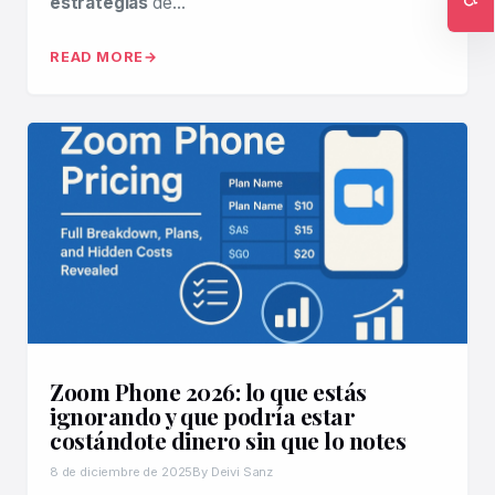
estrategias
de…
Ac
READ MORE
Zoom Phone 2026: lo que estás
ignorando y que podría estar
costándote dinero sin que lo notes
8 de diciembre de 2025
By Deivi Sanz