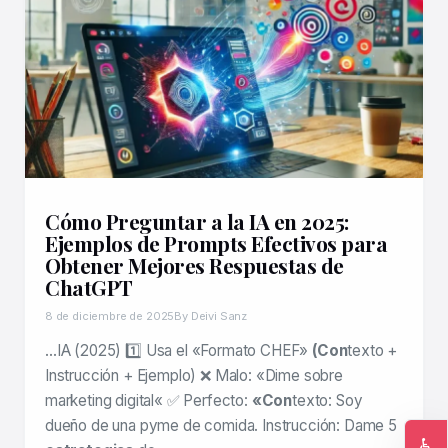
Cómo Preguntar a la IA en 2025:
Ejemplos de Prompts Efectivos para
Obtener Mejores Respuestas de
ChatGPT
8 de diciembre de 2025
By Deivi Sanz
…IA (2025) 1️⃣ Usa el «Formato CHEF»
(Con
texto +
Instrucción + Ejemplo) ❌ Malo: «Dime sobre
marketing digital« ✅ Perfecto:
«Con
texto: Soy
dueño de una pyme de comida. Instrucción: Dame 5
♿