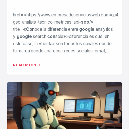
…
href=»https://www.empresadeserviciosweb.com/ga4-
gsc-analisis-tecnico-metricas-api
-seo
/»
title=
«Con
oce la diferencia entre
google
analytics
y
google
search
con
sole»>diferencia es que, en
este caso, la «fiesta» son todos los canales donde
tu marca puede aparecer: redes sociales, email,…
READ MORE