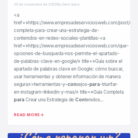
30 de noviembre de 2025
By Deivi Sanz
<a
href=»https://www.empresadeserviciosweb.com/post/guia
completa-para-crear-una-estrategia-de-
contenidos-en-redes–sociales–plantillas-<a
href=»https://www.empresadeserviciosweb.com/que-
opciones-de-busqueda-nos-permite-el-apartado-
de-palabras-clave-en-google/» title=»Guía sobre el
apartado de palabras clave en Google: cómo buscar,
usar herramientas y obtener información de manera
segura»>herramientas-y
-con
sejos
-para
-triunfar-
en-instagram–linkedin-y-mas/» title=»Guía Completa
para
Crear una Estrategia de
Con
tenidos…
READ MORE