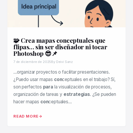
🧩 Crea mapas conceptuales que
flipas… sin ser diseñador ni tocar
Photoshop 😎📌
7 de diciembre de 2025
By Deivi Sanz
…organizar proyectos o facilitar presentaciones.
¿Puedo usar mapas
con
ceptuales en el trabajo? Sí,
son perfectos
para
la visualización de procesos,
organización de tareas y
estrategias
. ¿Se pueden
hacer mapas
con
ceptuales…
READ MORE