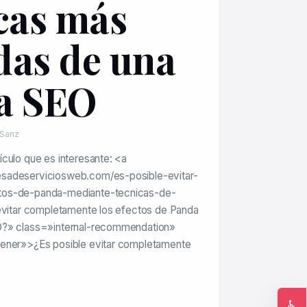
icas más
das de una
a SEO
 Sanz
culo que es interesante: <a
sadeserviciosweb.com/es-posible-evitar-
tos-de-panda-mediante-tecnicas-de-
 evitar completamente los efectos de Panda
O?» class=»internal-recommendation»
pener»>¿Es posible evitar completamente
♿