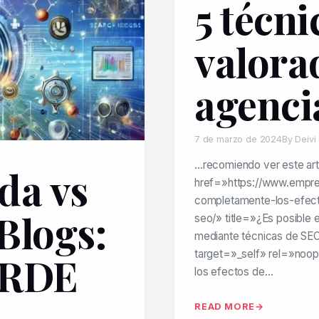
5 técn
valora
agenci
7 de marzo de 2024
By Deivi
…recomiendo ver este artí
da vs
href=»https://www.empre
completamente-los-efec
 Blogs:
seo/» title=»¿Es posible
mediante técnicas de SE
target=»_self» rel=»noo
ERDE
los efectos de…
READ MORE