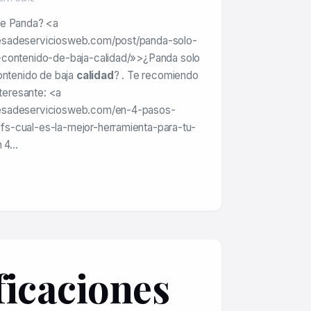
le Panda? <a
esadeserviciosweb.com/post/panda-solo-
-contenido-de-baja-calidad/»>¿Panda solo
ontenido de baja
calidad
? . Te recomiendo
nteresante: <a
esadeserviciosweb.com/en-4-pasos-
s-cual-es-la-mejor-herramienta-para-tu-
n 4…
ficaciones