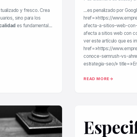
tualizado y fresco. Crea
…es penalizado por Goog
uarios, sino para los
href=»https://www.empr
calidad
es fundamental…
afecta-a-sitios–web-con
afecta a sitios web con c
ver este artículo que es i
href=»https://www.empr
conoce-semrush-vs-ahref
estrategia-seo/» title=»E
READ MORE
Especi