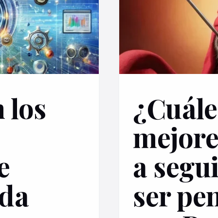
 los
¿Cuále
mejore
e
a segu
nda
ser pe