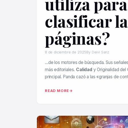
utiliza para
clasificar l
páginas?
8 de diciembre de 2025
By Deivi Sanz
…de los motores de búsqueda. Sus señal
más editoriales.
Calidad
y Originalidad del
principal. Panda cazó a las «granjas de co
READ MORE