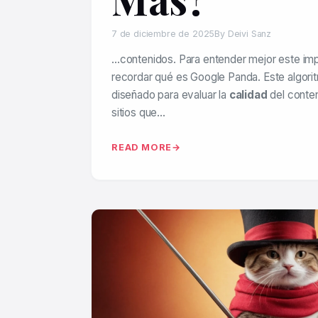
7 de diciembre de 2025
By Deivi Sanz
…contenidos. Para entender mejor este i
recordar qué es Google Panda. Este algori
diseñado para evaluar la
calidad
del conten
sitios que…
READ MORE