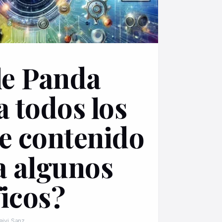
e Panda
a todos los
de contenido
 a algunos
ficos?
eivi Sanz