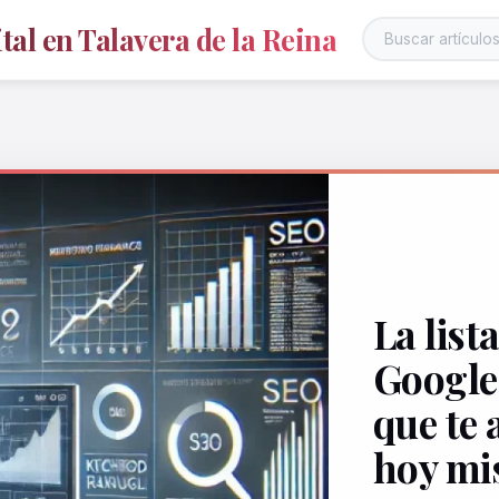
al en Talavera de la Reina
La list
Google:
que te 
hoy m