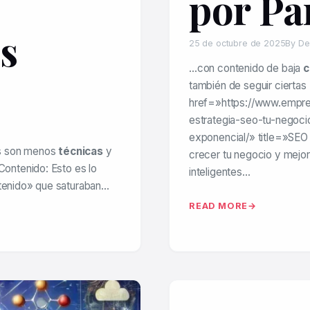
por Pa
as
25 de octubre de 2025
By De
…con contenido de baja
c
también de seguir ciertas
href=»https://www.empr
estrategia-seo-tu-negoc
exponencial/» title=»SEO 
es son menos
técnicas
y
crecer tu negocio y mejo
 Contenido: Esto es lo
inteligentes…
ntenido» que saturaban…
READ MORE