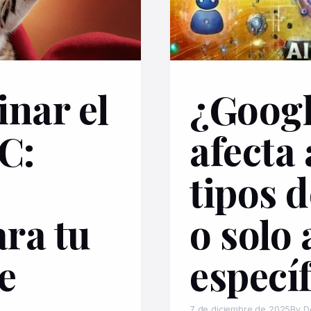
nar el
¿Googl
C:
afecta 
tipos 
ara tu
o solo
e
especí
7 de diciembre de 2025
By D