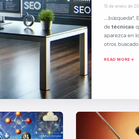
15 de enero de 2
…búsqueda”. En
de
técnicas
q
aparezca en lo
otros buscador
READ MORE