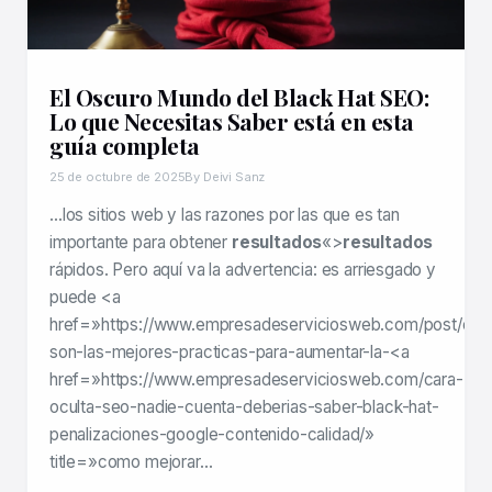
El Oscuro Mundo del Black Hat SEO:
Lo que Necesitas Saber está en esta
guía completa
25 de octubre de 2025
By Deivi Sanz
…los sitios web y las razones por las que es tan
importante para obtener
resultados
«>
resultados
rápidos. Pero aquí va la advertencia: es arriesgado y
puede <a
href=»https://www.empresadeserviciosweb.com/post/est
son-las-mejores-practicas-para-aumentar-la-<a
href=»https://www.empresadeserviciosweb.com/cara-
oculta-seo-nadie-cuenta-deberias-saber-black-hat-
penalizaciones-google-contenido-calidad/»
title=»como mejorar…