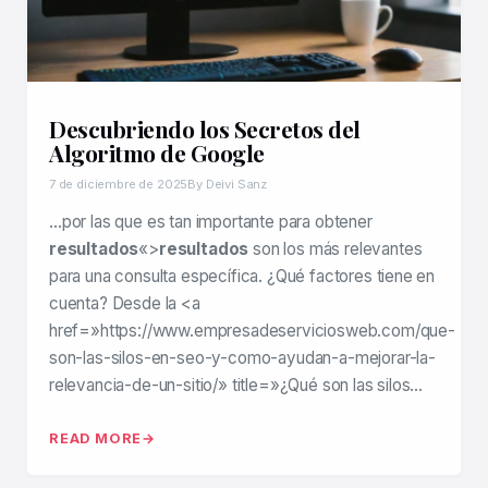
Descubriendo los Secretos del
Algoritmo de Google
7 de diciembre de 2025
By Deivi Sanz
…por las que es tan importante para obtener
resultados
«>
resultados
son los más relevantes
para una consulta específica. ¿Qué factores tiene en
cuenta? Desde la <a
href=»https://www.empresadeserviciosweb.com/que-
son-las-silos-en-seo-y-como-ayudan-a-mejorar-la-
relevancia-de-un-sitio/» title=»¿Qué son las silos…
READ MORE