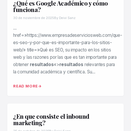
¿Qué es Google Académico y cómo
funciona?
30 de noviembre de 2025
By Deivi Sanz
…
href=»https://www.empresadeserviciosweb.com/que-
es-seo-y-por-que-es-importante-para-los-sitios-
web/» title=»Qué es SEO, su impacto en los sitios
web y las razones por las que es tan importante para
obtener
resultados
«>
resultados
relevantes para
la comunidad académica y científica. Su…
READ MORE
¿En que consiste el inbound
marketing?
25 de octubre de 2025
By Deivi Sanz