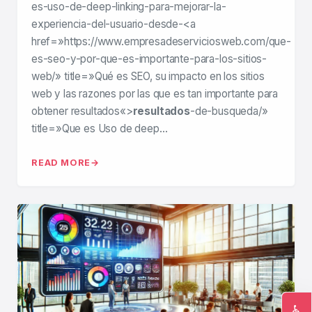
es-uso-de-deep-linking-para-mejorar-la-
experiencia-del-usuario-desde-<a
href=»https://www.empresadeserviciosweb.com/que-
es-seo-y-por-que-es-importante-para-los-sitios-
web/» title=»Qué es SEO, su impacto en los sitios
web y las razones por las que es tan importante para
obtener resultados«>
resultados
-de-busqueda/»
title=»Que es Uso de deep…
READ MORE
♿