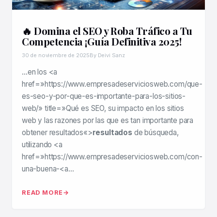
🔥 Domina el SEO y Roba Tráfico a Tu
Competencia ¡Guía Definitiva 2025!
30 de noviembre de 2025
By Deivi Sanz
…en los <a
href=»https://www.empresadeserviciosweb.com/que-
es-seo-y-por-que-es-importante-para-los-sitios-
web/» title=»Qué es SEO, su impacto en los sitios
web y las razones por las que es tan importante para
obtener resultados«>
resultados
de búsqueda,
utilizando <a
href=»https://www.empresadeserviciosweb.com/con-
una-buena-<a…
READ MORE