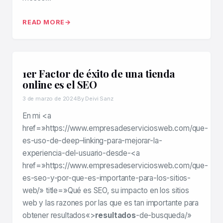
READ MORE
1er Factor de éxito de una tienda
online es el SEO
3 de marzo de 2024
By Deivi Sanz
En mi <a
href=»https://www.empresadeserviciosweb.com/que-
es-uso-de-deep–linking-para-mejorar-la-
experiencia-del-usuario-desde-<a
href=»https://www.empresadeserviciosweb.com/que-
es-seo-y-por-que-es-importante-para-los-sitios-
web/» title=»Qué es SEO, su impacto en los sitios
web y las razones por las que es tan importante para
obtener resultados«>
resultados
-de-busqueda/»