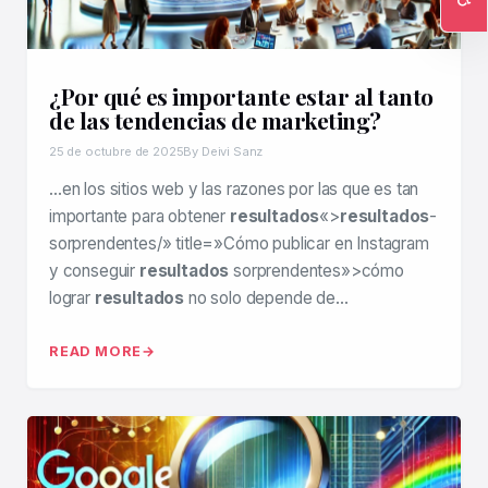
Ac
¿Por qué es importante estar al tanto
de las tendencias de marketing?
25 de octubre de 2025
By Deivi Sanz
…en los sitios web y las razones por las que es tan
importante para obtener
resultados
«>
resultados
-
sorprendentes/» title=»Cómo publicar en Instagram
y conseguir
resultados
sorprendentes»>cómo
lograr
resultados
no solo depende de…
READ MORE