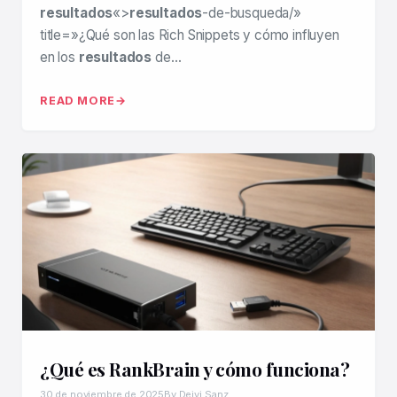
resultados
«>
resultados
-de-busqueda/»
title=»¿Qué son las Rich Snippets y cómo influyen
en los
resultados
de…
READ MORE
¿Qué es RankBrain y cómo funciona?
30 de noviembre de 2025
By Deivi Sanz