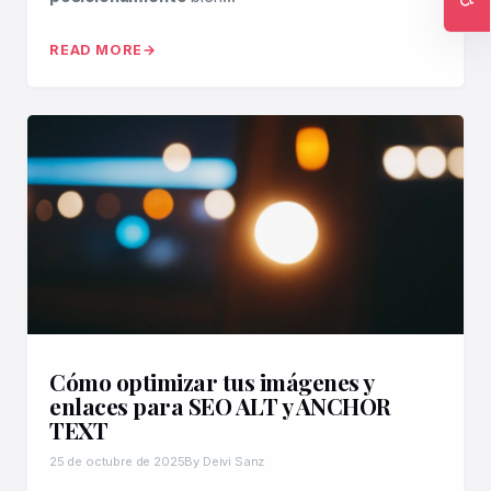
Ac
READ MORE
Cómo optimizar tus imágenes y
enlaces para SEO ALT y ANCHOR
TEXT
25 de octubre de 2025
By Deivi Sanz