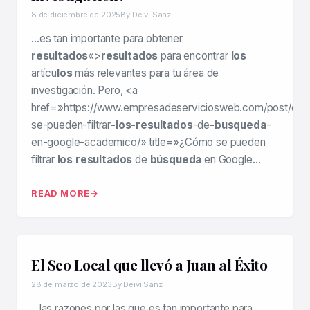
8 de diciembre de 2025
By Deivi Sanz
…es tan importante para obtener
resultados
«>
resultados
para encontrar
los
artícu
los
más relevantes para tu área de
investigación. Pero, <a
href=»https://www.empresadeserviciosweb.com/post/co
se-pueden-filtrar
-los-resultados
-de
-busqueda
-
en-google-academico/» title=»¿Cómo se pueden
filtrar
los resultados
de
búsqueda
en Google…
READ MORE
El Seo Local que llevó a Juan al Éxito
28 de marzo de 2023
By Deivi Sanz
…las razones por las que es tan importante para