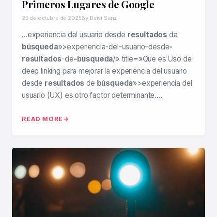
Primeros Lugares de Google
25 de octubre de 2025
By Deivi Sanz
…experiencia del usuario desde
resultados
de
búsqueda
»>experiencia-del-usuario-desde
-
resultados
-de
-busqueda
/» title=»Que es Uso de
deep linking para mejorar la experiencia del usuario
desde
resultados
de
búsqueda
»>experiencia del
usuario (UX) es otro factor determinante….
READ MORE