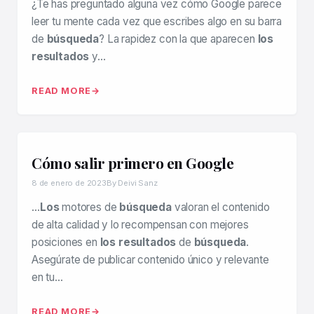
¿Te has preguntado alguna vez cómo Google parece
leer tu mente cada vez que escribes algo en su barra
de
búsqueda
? La rapidez con la que aparecen
los
resultados
y…
READ MORE
Cómo salir primero en Google
8 de enero de 2023
By Deivi Sanz
…
Los
motores de
búsqueda
valoran el contenido
de alta calidad y lo recompensan con mejores
posiciones en
los resultados
de
búsqueda
.
Asegúrate de publicar contenido único y relevante
en tu…
READ MORE