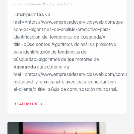
25 de octubre de 2025
By Deivi Sanz
…manipular
los
<a
href=»https://www.empresadeserviciosweb.com/que-
son-los-algoritmos-de-analisis-predictivo-para-
identificacion-de-tendencias-de-busqueda/»
title=»Que son los Algoritmos de análisis predictivo
para identificación de tendencias de
búsqueda«>algoritmos de
los
motores de
búsqueda
para obtener <a
href=»https://www.empresadeserviciosweb.com/comunica
multicanal-y-omnicanal-claves-para-conectar-con-
el-cliente/» title=»Guía de comunicación multicanal…
READ MORE