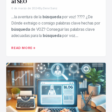
al SEO
6 de marzo de 2024
By Deivi Sanz
…la aventura de la
búsqueda
por voz! ???? ¿De
Dónde extraigo o consigo palabras clave hechas por
búsqueda
de VOZ? Conseguir las palabras clave
adecuadas para la
búsqueda
por voz…
READ MORE