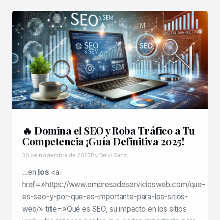
🔥 Domina el SEO y Roba Tráfico a Tu
Competencia ¡Guía Definitiva 2025!
30 de noviembre de 2025
By Deivi Sanz
…en
los
<a
href=»https://www.empresadeserviciosweb.com/que-
es-seo-y-por-que-es-importante-para-los-sitios-
web/» title=»Qué es SEO, su impacto en los sitios