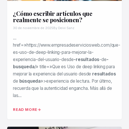
¿Cómo escribir artículos que
realmente se posicionen?
30 de noviembre de 2025
By Deivi Sanz
…
href=»https://www.empresadeserviciosweb.com/que-
es-uso-de-deep-linking-para-mejorar-la-
experiencia-del-usuario-desde
-resultados
-de
-
busqueda
/» title=»Que es Uso de deep linking para
mejorar la experiencia del usuario desde
resultados
de
búsqueda
»>experiencia de lectura. Por último,
recuerda que la autenticidad engancha. Más allá de
las…
READ MORE