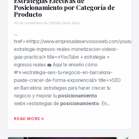
Estrategias Efectivas de
Posicionamiento por Categoría de
Producto
30 de noviembre de 2025
By Deivi Sanz
…
href=»https://www.empresadeserviciosweb.com/youtube
estrategia-ingresos-reales-monetizacion-videos-
guia-practica/» title=»YouTube + estrategia =
ingresos reales 💼 Aquí te enseño cómo
💸»>estrategia–seo-tu-negocio-en-barcelona-
puede-crecer-de-forma-exponencial/» title=»SEO
en Barcelona: estrategias para hacer crecer tu
negocio y mejorar tu
posicionamiento
web«>estrategias de
posicionamiento
. En…
READ MORE