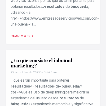
web y las razones por las que es tan importante para
obtener resultados«>
resultados
de
búsqueda
,
utilizando <a
href=»https://www.empresadeserviciosweb.com/con-
una-buena-<a…
READ MORE
¿En que consiste el inbound
marketing?
25 de octubre de 2025
By Deivi Sanz
…que es tan importante para obtener
resultados
«>
resultados
-de
-busqueda
/»
title=»Que es Uso de deep linking para mejorar la
experiencia del usuario desde
resultados
de
búsqueda
«>experiencia memorable y significativa