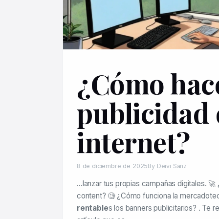
¿Cómo hac
publicidad
internet?
8 de diciembre de 2025
By Deivi Sanz
…lanzar tus propias campañas digitales. 🚀
content? 🧐 ¿Cómo funciona la mercadotecn
rentable
s los banners publicitarios? . Te