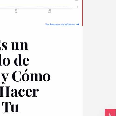
s un
o de
 y Cómo
 Hacer
 Tu
♿