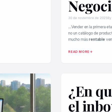
Negoci
30 de noviembre de 2025
By
…Vender en la primera etap
no un catálogo de producto
mucho más
rentable
vend
READ MORE
¿En qu
el inb