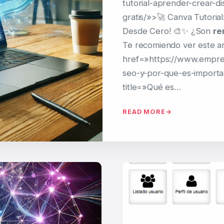
tutorial-aprender-crear-d
gratis/»>🚀 Canva Tutoria
Desde Cero! 🎨✨ ¿Son
re
Te recomiendo ver este ar
href=»https://www.empre
seo-y-por-que-es-importa
title=»Qué es…
READ MORE