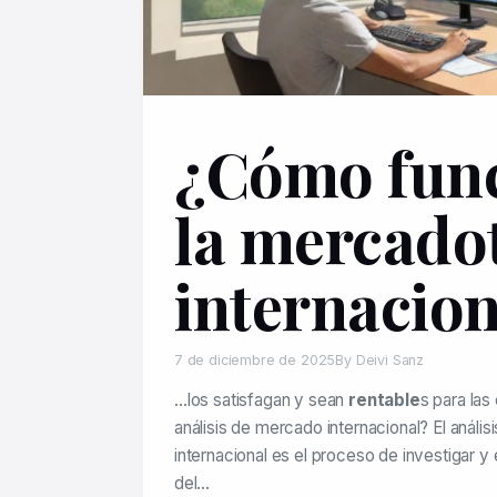
¿Cómo fun
la mercado
internacion
7 de diciembre de 2025
By Deivi Sanz
…los satisfagan y sean
rentable
s para las
análisis de mercado internacional? El análi
internacional es el proceso de investigar 
del…