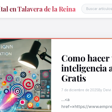
al en Talavera de la Reina
Como hacer 
inteligencia a
Gratis
7 de diciembre de 2025
By Deivi
…<a
href=»https://www.empre