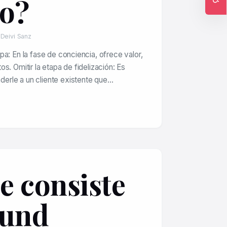
o?
Ac
 Deivi Sanz
a: En la fase de conciencia, ofrece valor,
s. Omitir la etapa de fidelización: Es
erle a un cliente existente que…
e consiste
ound