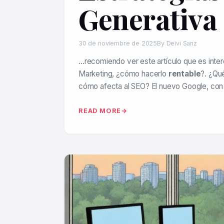
Generativa
30 de noviembre de 2025
By Deivi Sanz
…recomiendo ver este artículo que es inter
Marketing, ¿cómo hacerlo
rentable
?. ¿Qu
cómo afecta al SEO? El nuevo Google, co
READ MORE