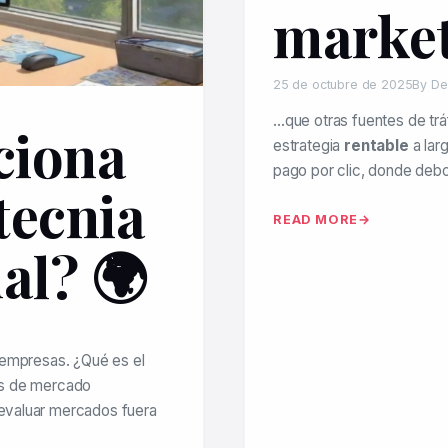
marke
25 de octubre de 2025
By De
…que otras fuentes de trá
ciona
estrategia
rentable
a larg
pago por clic, donde deb
tecnia
READ MORE
al? 🌍
 empresas. ¿Qué es el
sis de mercado
y evaluar mercados fuera