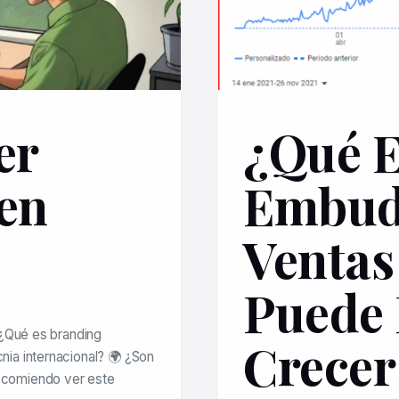
er
¿Qué E
 en
Embud
Ventas
Puede
 ¿Qué es branding
Crecer
ia internacional? 🌍 ¿Son
 recomiendo ver este