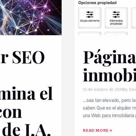
r SEO
Página
inmobi
mina el
12 de octubre de 2018
By Dei
…sea tan elevado, pero la
con
saben Que es el alquiler 
una Web para inmobiliaria
de I.A.
READ MORE