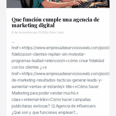
Que función cumple una agencia de
marketing digital
8 de diciembre de 2025
By Deivi Sanz
…
href=»https://www.empresadeserviciosweb.com/post/estr
fidelizacion-clientes-repitan-sin-molestar-
programas-lealtad-retencion/»>cómo crear fidelidad
con los clientes ¿<a
href=»https://www.empresadeserviciosweb.com/post/estr
de-marketing-resultados-tacticas-generar-leads-y-
aumentar-ventas-al-instante/» title=»Cómo hacer
Marketing para poder vender mucho.»
class=»internal-link»>Cómo hacer campañas
publicitarias exitosas? 🤔 Agencia de influencers
¿Qué son y que funciones emplean?…