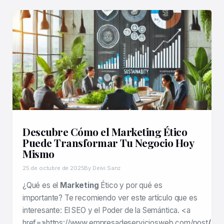
Descubre Cómo el Marketing Ético
Puede Transformar Tu Negocio Hoy
Mismo
25 de octubre de 2025
By Deivi Sanz
¿Qué es el
Marketing
Ético y por qué es
importante? Te recomiendo ver este artículo que es
interesante: El SEO y el Poder de la Semántica. <a
href=»https://www.empresadeserviciosweb.com/post
/ma