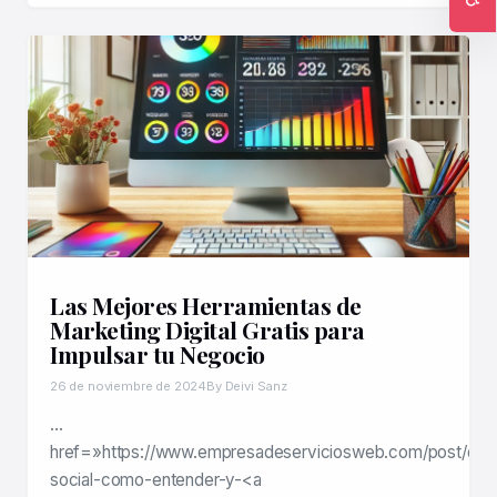
Ac
Las Mejores Herramientas de
Marketing Digital Gratis para
Impulsar tu Negocio
26 de noviembre de 2024
By Deivi Sanz
…
href=»https://www.empresadeserviciosweb.com/post/dar
social-como-entender-y-<a