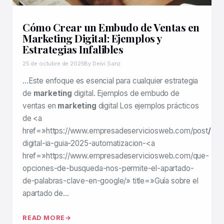
Cómo Crear un Embudo de Ventas en
Marketing Digital: Ejemplos y
Estrategias Infalibles
25 de octubre de 2025
By Deivi Sanz
…Este enfoque es esencial para cualquier estrategia
de
marketing
digital. Ejemplos de embudo de
ventas en
marketing
digital Los ejemplos prácticos
de <a
href=»https://www.empresadeserviciosweb.com/post
/ma
digital-ia-guia-2025-automatizacion-<a
href=»https://www.empresadeserviciosweb.com/que-
opciones-de-busqueda-nos-permite-el-apartado-
de-palabras-clave-en-google/» title=»Guía sobre el
apartado de…
READ MORE