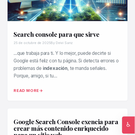
Search console para que sirve
25 de octubre de 2025
By Deivi Sanz
…que trabaja para ti. Y lo mejor, puede decirte si
Google está feliz con tu página. Si detecta errores o
problemas de
indexación
, te manda señales.
Porque, amigo, si tu…
READ MORE
Google Search Console exencia para
♿
crear más contenido enriquecido
Ac
para un sitio web