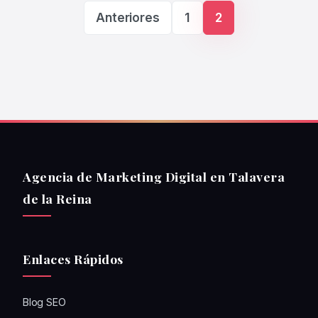
Paginación de ent
Anteriores
1
2
Agencia de Marketing Digital en Talavera
de la Reina
Enlaces Rápidos
Blog SEO