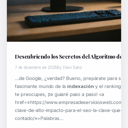
Descubriendo los Secretos del Algoritmo de 
7 de diciembre de 2025
By Deivi Sanz
…de Google, ¿verdad? Bueno, prepárate para sume
fascinante mundo de la
indexación
y el ranking e
te preocupes, ¡te guiaré paso a paso! <a
href=»https://www.empresadeserviciosweb.com/po
clave-de-alto-impacto-para-el-seo-la-clave-que-na
contado/»>Palabras…