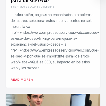
3 de marzo de 2024
By Deivi Sanz
…
indexación
, páginas no encontradas o problemas
de rastreo. solucionar estos inconvenientes no solo
mejora la <a
href=»https://www.empresadeserviciosweb.com/que-
es-uso-de-deep-linking-para-mejorar-la-
experiencia-del-usuario-desde-<a
href=»https://www.empresadeserviciosweb.com/que-
es-seo-y-por-que-es-importante-para-los-sitios-
web/» title=»Qué es SEO, su impacto en los sitios
web y las razones…
READ MORE