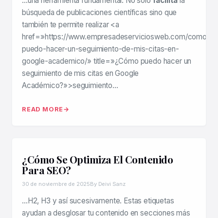
…una herramienta fundamental. No solo
facilita
la
búsqueda de publicaciones científicas sino que
también te permite realizar <a
href=»https://www.empresadeserviciosweb.com/como-
puedo-hacer-un-seguimiento-de-mis-citas-en-
google-academico/» title=»¿Cómo puedo hacer un
seguimiento de mis citas en Google
Académico?»>seguimiento…
READ MORE
¿Cómo Se Optimiza El Contenido
Para SEO?
30 de noviembre de 2025
By Deivi Sanz
…H2, H3 y así sucesivamente. Estas etiquetas
ayudan a desglosar tu contenido en secciones más