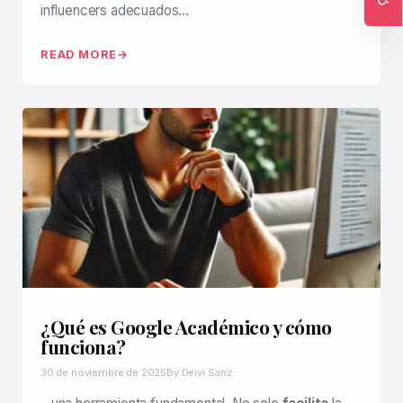
influencers adecuados…
Ac
READ MORE
¿Qué es Google Académico y cómo
funciona?
30 de noviembre de 2025
By Deivi Sanz