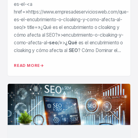
es-el-<a
href=»https://www.empresadeserviciosweb.com/que-
es-el-encubrimiento-o-cloaking-y-como-afecta-al-
seo/» title=»¿Qué es el encubrimiento o cloaking y
cómo afecta al SEO?»>encubrimiento-o-cloaking-y-
como-afecta-al
-seo
/»>
¿Qué
es el encubrimiento o
cloaking y cómo afecta al
SEO
? Cómo Dominar el…
READ MORE