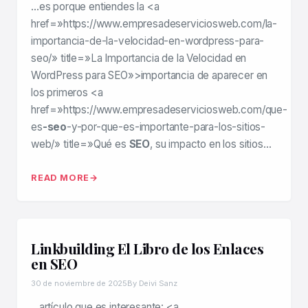
…es porque entiendes la <a
href=»https://www.empresadeserviciosweb.com/la-
importancia-de-la-velocidad-en-wordpress-para-
seo/» title=»La Importancia de la Velocidad en
WordPress para SEO»>importancia de aparecer en
los primeros <a
href=»https://www.empresadeserviciosweb.com/que-
es
-seo
-y-por-que-es-importante-para-los-sitios-
web/» title=»Qué es
SEO
, su impacto en los sitios…
READ MORE
Linkbuilding El Libro de los Enlaces
en SEO
30 de noviembre de 2025
By Deivi Sanz
…artículo que es interesante: <a