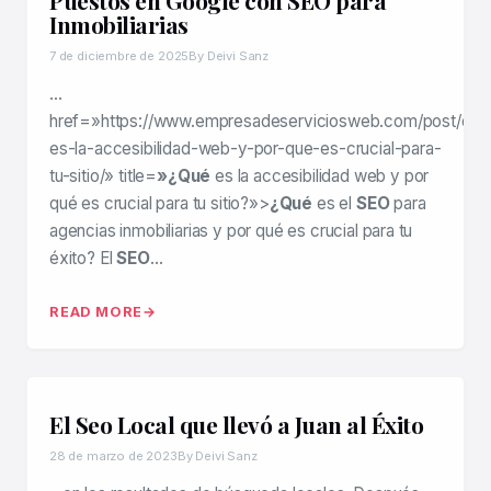
Inmobiliarias
7 de diciembre de 2025
By Deivi Sanz
…
href=»https://www.empresadeserviciosweb.com/post/que
es-la-accesibilidad-web-y-por-que-es-crucial-para-
tu-sitio/» title=
»¿Qué
es la accesibilidad web y por
qué es crucial para tu sitio?»>
¿Qué
es el
SEO
para
agencias inmobiliarias y por qué es crucial para tu
éxito? El
SEO
…
READ MORE
El Seo Local que llevó a Juan al Éxito
28 de marzo de 2023
By Deivi Sanz