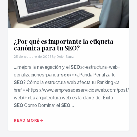
¿Por qué es importante la etiqueta
canónica para tu SEO?
25 de octubre de 2025
By Deivi Sanz
…mejora la navegación y el
SEO
»>estructura-web-
penalizaciones-panda
-seo
/»>¿Panda Penaliza tu
SEO
? Cómo la estructura web afecta tu Ranking <a
href=»https://www.empresadeserviciosweb.com/post/arqui
web/»>La arquitectura web es la clave del Éxito
SEO
Cómo Dominar el
SEO
…
READ MORE