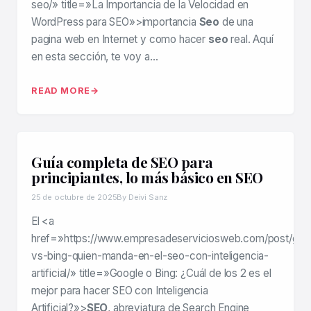
seo/» title=»La Importancia de la Velocidad en
WordPress para SEO»>importancia
Seo
de una
pagina web en Internet y como hacer
seo
real. Aquí
en esta sección, te voy a…
READ MORE
Guía completa de SEO para
principiantes, lo más básico en SEO
25 de octubre de 2025
By Deivi Sanz
El <a
href=»https://www.empresadeserviciosweb.com/post/goo
vs-bing-quien-manda-en-el-seo-con-inteligencia-
artificial/» title=»Google o Bing: ¿Cuál de los 2 es el
mejor para hacer SEO con Inteligencia
Artificial?»>
SEO
, abreviatura de Search Engine