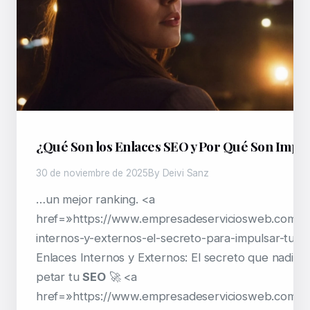
¿Qué Son los Enlaces SEO y Por Qué Son Impo
30 de noviembre de 2025
By Deivi Sanz
…un mejor ranking. <a
href=»https://www.empresadeserviciosweb.com/po
internos-y-externos-el-secreto-para-impulsar-tu-s
Enlaces Internos y Externos: El secreto que nadie 
petar tu
SEO
🚀 <a
href=»https://www.empresadeserviciosweb.com/pos