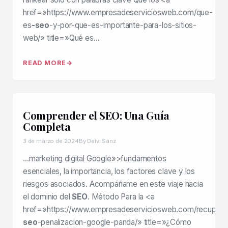
href=»https://www.empresadeserviciosweb.com/que-
es
-seo
-y-por-que-es-importante-para-los-sitios-
web/» title=»Qué es…
READ MORE
Comprender el SEO: Una Guía
Completa
3 de marzo de 2024
By Deivi Sanz
…marketing digital Google»>fundamentos
esenciales, la importancia, los factores clave y los
riesgos asociados. Acompáñame en este viaje hacia
el dominio del
SEO
. Método Para la <a
href=»https://www.empresadeserviciosweb.com/recupera
seo
-penalizacion-google-panda/» title=»¿Cómo