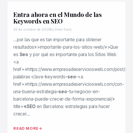
Entra ahora en el Mundo de las
Keywords en SEO
25 de octubre de 2025
By Deivi Sanz
…por las que es tan importante para obtener
resultados»>importante-para-los-sitios-web/»>Que
es
Seo
y por qué es importante para los Sitios Web
<a
href=»https://www.empresadeserviciosweb.com/post/anali
palabras-clave-keywords
-seo
-<a
href=»https://www.empresadeserviciosweb.com/con-
una-buena-estrategia
-seo
-tu-negocio-en-
barcelona-puede-crecer-de-forma-exponencial/»
title=
«SEO
en Barcelona: estrategias para hacer
crecer…
READ MORE