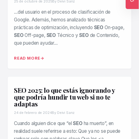
25 de octubre de 2025
By Deivi Sanz
Ac
…del usuario en el proceso de clasificación de
Google. Además, hemos analizado técnicas
prácticas de optimización, incluyendo
SEO
On-page,
SEO
Off-page,
SEO
Técnico y
SEO
de Contenido,
que pueden ayudar…
READ MORE
SEO 2025: lo que estás ignorando y
que podría hundir tu web si no te
adaptas
24 de febrero de 2024
By Deivi Sanz
Cuando alguien dice que “el
SEO
ha muerto”, en
realidad suele referirse a esto: Que ya no se puede
rankear solo con palabras clave Que los <a