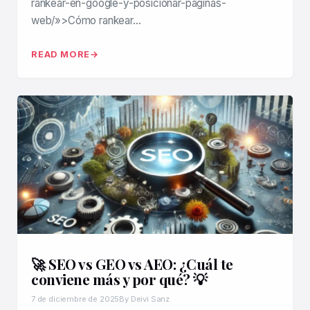
rankear-en-google-y-posicionar-paginas-
web/»>Cómo rankear…
READ MORE
🚀 SEO vs GEO vs AEO: ¿Cuál te
conviene más y por qué? 💡
7 de diciembre de 2025
By Deivi Sanz