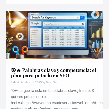
🎯🔥 Palabras clave y competencia: el
plan para petarlo en SEO
7 de diciembre de 2025
By Deivi Sanz
⚔️🔑 La guerra está en las palabras clave, tronco. Si
quieres petarlo en <a
href=»https://www.empresadeserviciosweb.com/diseno-
paginas-web-profesional-empresas-seo-