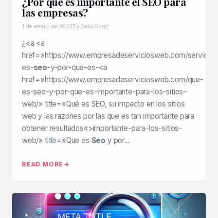
¿Por qué es importante el SEO para
las empresas?
1 de enero de 2023
By Deivi Sanz
¿<a <a
href=»https://www.empresadeserviciosweb.com/servicios
es
-seo
-y-por-que-es-<a
href=»https://www.empresadeserviciosweb.com/que-
es-seo-y-por-que-es-importante-para-los-sitios–
web/» title=»Qué es SEO, su impacto en los sitios
web y las razones por las que es tan importante para
obtener resultados«>importante-para-los-sitios-
web/» title=»Que es
Seo
y por…
READ MORE