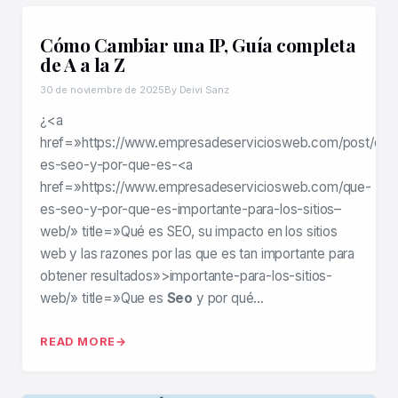
Cómo Cambiar una IP, Guía completa
de A a la Z
30 de noviembre de 2025
By Deivi Sanz
¿<a
href=»https://www.empresadeserviciosweb.com/post/que
es-seo-y-por-que-es-<a
href=»https://www.empresadeserviciosweb.com/que-
es-seo-y-por-que-es-importante-para-los-sitios–
web/» title=»Qué es SEO, su impacto en los sitios
web y las razones por las que es tan importante para
obtener resultados»>importante-para-los-sitios-
web/» title=»Que es
Seo
y por qué…
READ MORE