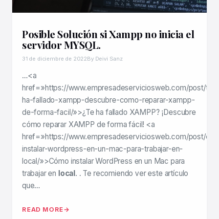
Posible Solución si Xampp no inicia el
servidor MYSQL.
31 de diciembre de 2022
By Deivi Sanz
…<a
href=»https://www.empresadeserviciosweb.com/post/te-
ha-fallado-xampp-descubre-como-reparar-xampp-
de-forma-facil/»>¿Te ha fallado XAMPP? ¡Descubre
cómo reparar XAMPP de forma fácil! <a
href=»https://www.empresadeserviciosweb.com/post/co
instalar-wordpress-en-un-mac-para-trabajar-en-
local/»>Cómo instalar WordPress en un Mac para
trabajar en
local
. . Te recomiendo ver este artículo
que…
READ MORE