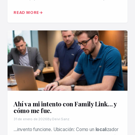
READ MORE
Ahí va mi intento con Family Link… y
cómo me fue.
31 de enero de 2026
By Deivi Sanz
…invento funcione. Ubicación: Como un
local
izador