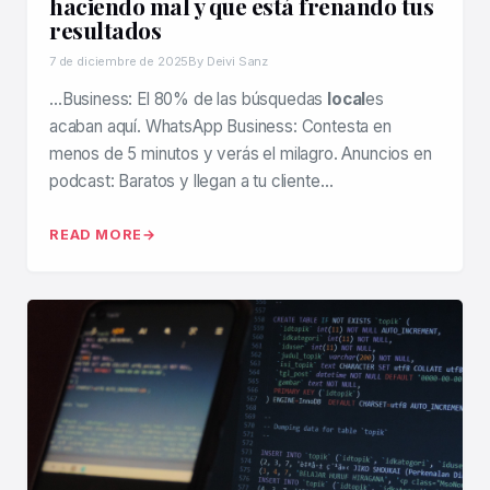
haciendo mal y que está frenando tus
resultados
7 de diciembre de 2025
By Deivi Sanz
…Business: El 80% de las búsquedas
local
es
acaban aquí. WhatsApp Business: Contesta en
menos de 5 minutos y verás el milagro. Anuncios en
podcast: Baratos y llegan a tu cliente…
READ MORE