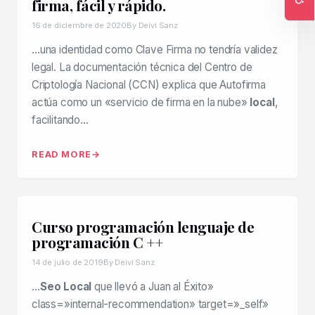
firma, fácil y rápido.
Ac
16 de diciembre de 2020
By Deivi Sanz
…una identidad como Clave Firma no tendría validez
legal. La documentación técnica del Centro de
Criptología Nacional (CCN) explica que Autofirma
actúa como un «servicio de firma en la nube»
local
,
facilitando…
READ MORE
Curso programación lenguaje de
programación C ++
14 de julio de 2019
By Deivi Sanz
…
Seo Local
que llevó a Juan al Éxito»
class=»internal-recommendation» target=»_self»