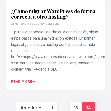
¿Cómo migrar WordPress de forma
correcta a otro hosting?
25 de febrero de 2024
By Deivi Sanz
…para evitar pérdida de datos. A continuación, sigue
estos pasos para una migración exitosa. En primer
lugar, elige un nuevo hosting confiable que cumpla
con tus <a
href=»https://www.empresadeserviciosweb.com/agencia
-
seo
-para-las-necesidades-de-un-emprendedor-
digital/» title=»Agencia
SEO
…
READ MORE
Paginación de ent
Anteriores
1
…
13
14