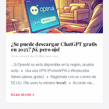
¿Se puede descargar ChatGPT gratis
en 2025? ¡Sí, pero ojo!
25 de octubre de 2025
By Deivi Sanz
…Si OpenAI no está disponible en tu región, prueba
esto: 🔹 Usa una VPN (ProtonVPN o Windscribe
tienen planes gratis). 🔹 Regístrate con un correo de
EE.UU. (No uses tu número
local
). 🔹 Accede vía…
READ MORE