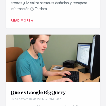
errores /r
local
iza sectores dañados y recupera
información 🕐 Tardará…
READ MORE
Que es Google BigQuery
30 de noviembre de 2025
By Deivi Sanz