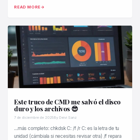
READ MORE
Este truco de CMD me salvó el disco
duro y los archivos 😎
7 de diciembre de 2025
By Deivi Sanz
…más completo: chkdsk C: /f /r C: es la letra de tu
unidad (cámbiala si necesitas revisar otra) /f repara