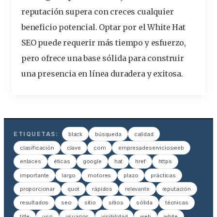
reputación supera con creces cualquier
beneficio potencial. Optar por el White Hat
SEO puede requerir más tiempo y esfuerzo,
pero ofrece una base sólida para construir
una presencia en línea duradera y exitosa.
ETIQUETAS:
black
búsqueda
calidad
clasificación
clave
com
empresadeserviciosweb
enlaces
éticas
google
hat
href
https
importante
largo
motores
plazo
prácticas
proporcionar
quot
rápidos
relevante
reputación
resultados
seo
sitio
sitios
sólida
técnicas
title
uso
usuarios
visibilidad
web
white