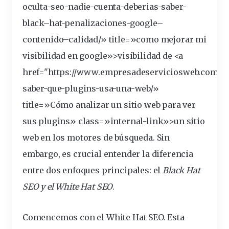
oculta-seo-nadie-cuenta-deberias-saber-
black
–
hat
-penalizaciones-
google
–
contenido
–
calidad
/» title=»como mejorar mi
visibilidad
en google»>visibilidad de <a
href="https://www.empresadeserviciosweb.com/p
saber-que-plugins-usa-una-
web
/»
title=»Cómo analizar un
sitio
web para ver
sus plugins» class=»internal-link»>un sitio
web en los
motores
de
búsqueda
. Sin
embargo, es crucial entender la
diferencia
entre dos enfoques principales: el
Black Hat
SEO y el White Hat SEO
.
Comencemos con el White Hat SEO. Esta