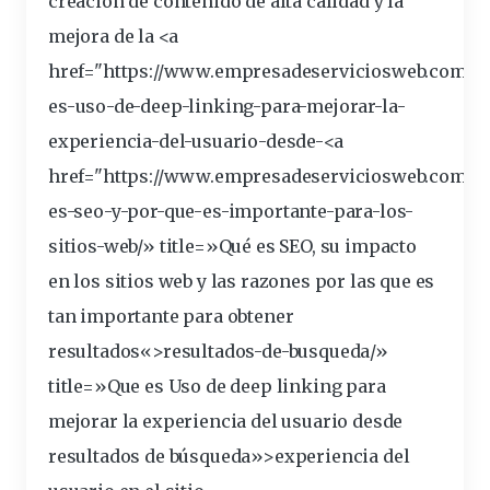
creación de contenido de
alta
calidad y la
mejora de la <a
href="https://www.empresadeserviciosweb.com/q
es-
uso
-de-deep-linking-para-mejorar-la-
experiencia-del-usuario-desde-<a
href="https://www.empresadeserviciosweb.com/q
es-seo-y-por-que-es-importante-para-los-
sitios
-web/» title=»Qué es SEO, su impacto
en los sitios web y las razones por las que es
tan importante para obtener
resultados
«>resultados-de-busqueda/»
title=»Que es Uso de deep linking para
mejorar la experiencia del usuario desde
resultados de búsqueda»>experiencia del