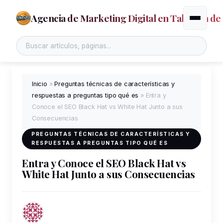
Agencia de Marketing Digital en Talavera de 
Alternar
Inicio
»
Preguntas técnicas de características y
respuestas a preguntas tipo qué es
»
Entra y
Conoce el SEO Black Hat vs White Hat Junto a sus
Consecuencias
PREGUNTAS TÉCNICAS DE CARACTERÍSTICAS Y
RESPUESTAS A PREGUNTAS TIPO QUÉ ES
Entra y Conoce el SEO Black Hat vs
White Hat Junto a sus Consecuencias