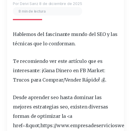
Por Deivi Sanz
8 de diciembre de 2025
8 min de lectura
Hablemos del fascinante mundo del SEO y las
técnicas
que lo conforman.
Te recomiendo ver este artículo que es
interesante:
¡Gana Dinero en FB Market:
Trucos para Comprar/Vender Rápido! 💰
.
Desde aprender
seo
hasta dominar las
mejores estrategias seo, existen diversas
formas de optimizar la <a
href=&
quot
;https://www.empresadeserviciosweb.c