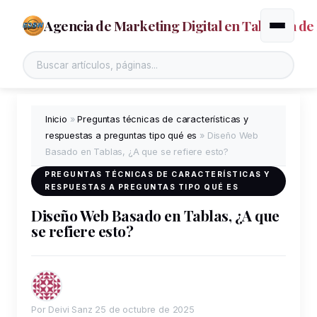
Agencia de Marketing Digital en Talavera de 
Alternar
Inicio
»
Preguntas técnicas de características y
respuestas a preguntas tipo qué es
»
Diseño Web
Basado en Tablas, ¿A que se refiere esto?
PREGUNTAS TÉCNICAS DE CARACTERÍSTICAS Y
RESPUESTAS A PREGUNTAS TIPO QUÉ ES
Diseño Web Basado en Tablas, ¿A que
se refiere esto?
Por Deivi Sanz
25 de octubre de 2025