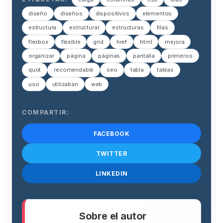
diseño
diseños
dispositivos
elementos
estructura
estructurar
estructuras
filas
flexbox
flexible
grid
href
html
mejora
organizar
página
páginas
pantalla
primeros
quot
recomendable
seo
tabla
tablas
uso
utilizaban
web
COMPARTIR:
FACEBOOK
TWITTER
LINKEDIN
Sobre el autor