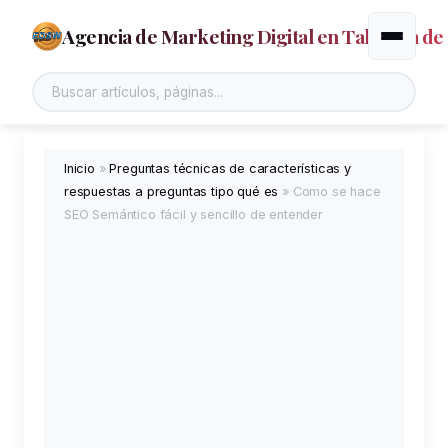
Agencia de Marketing Digital en Talavera de 
Alternar
Inicio
»
Preguntas técnicas de características y
respuestas a preguntas tipo qué es
»
Como se hace
SEO Semántico fácil y sencillo de entender