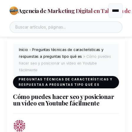
Agencia de Marketing Digital en Talavera de 
Alternar
Inicio
»
Preguntas técnicas de características y
respuestas a preguntas tipo qué es
»
Cómo puedes
hacer seo y posicionar un vídeo en Youtube
fácilmente
PREGUNTAS TÉCNICAS DE CARACTERÍSTICAS Y
RESPUESTAS A PREGUNTAS TIPO QUÉ ES
Cómo puedes hacer seo y posicionar
un vídeo en Youtube fácilmente