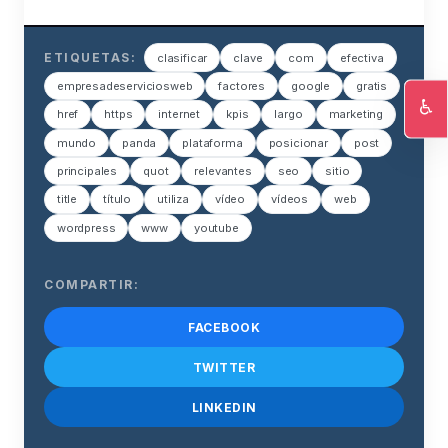
ETIQUETAS:
clasificar
clave
com
efectiva
empresadeserviciosweb
factores
google
gratis
♿
href
https
internet
kpis
largo
marketing
Ac
mundo
panda
plataforma
posicionar
post
principales
quot
relevantes
seo
sitio
title
título
utiliza
vídeo
vídeos
web
wordpress
www
youtube
COMPARTIR:
FACEBOOK
TWITTER
LINKEDIN