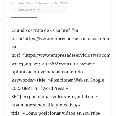
Por Deivi Sanz
3 de marzo de 2024
3 min de lectura
Cuando se trata de <a <a href="<a
href="https://
www
.empresadeserviciosweb.com/se
<a
href="https://www.empresadeserviciosweb.com/
p
web
–
google
-gratis-2025-wordpress-
seo
-
optimizacion-velocidad-contenido-
keywords/»
title
=»Posicionar Web en Google
2025 GRATIS 【WordPress +
SEO】»>posicionar-videos-en-
youtube
-de-
una-manera-sencilla-y-
efectiva
/»
title=»Cómo posicionar videos en YouTube