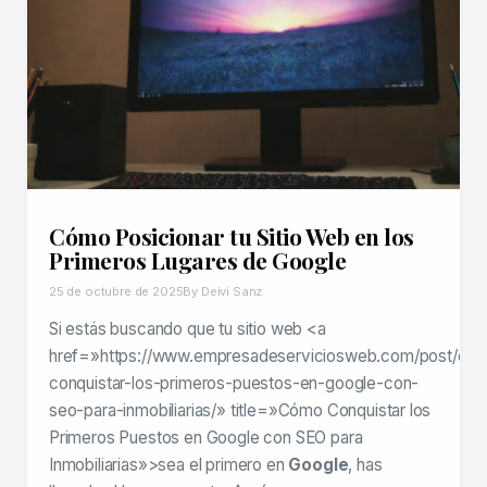
Cómo Posicionar tu Sitio Web en los
Primeros Lugares de Google
25 de octubre de 2025
By Deivi Sanz
Si estás buscando que tu sitio web <a
href=»https://www.empresadeserviciosweb.com/post/co
conquistar-los-primeros-puestos-en-google-con-
seo-para-inmobiliarias/» title=»Cómo Conquistar los
Primeros Puestos en Google con SEO para
Inmobiliarias»>sea el primero en
Google
, has