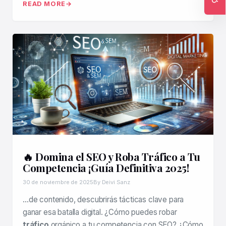
READ MORE
Ac
🔥 Domina el SEO y Roba Tráfico a Tu
Competencia ¡Guía Definitiva 2025!
30 de noviembre de 2025
By Deivi Sanz
…de contenido, descubrirás tácticas clave para
ganar esa batalla digital. ¿Cómo puedes robar
tráfico
orgánico a tu competencia con SEO? ¿Cómo