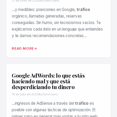
27 de junio de 2026
By Deivi Sanz
…y medibles: posiciones en Google,
tráfico
orgánico, llamadas generadas, reservas
conseguidas. Sin humo, sin tecnicismos vacíos. Te
explicamos cada dato en un lenguaje que entiendes
y te damos recomendaciones concretas…
READ MORE
Google AdWords: lo que estás
haciendo mal y que está
desperdiciando tu dinero
10 de julio de 2023
By Deivi Sanz
…ingresos de AdSense a través del
tráfico
es
posible con algunas tácticas de optimización. El
primer paso es generar más visitas a tu sitio web.