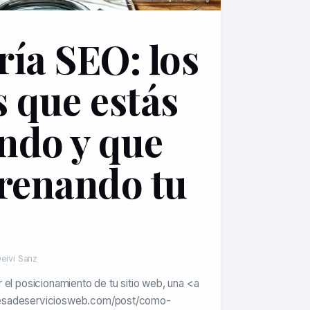
ría SEO: los
s que estás
ndo y que
frenando tu
eivi Sanz
 el posicionamiento de tu sitio web, una <a
esadeserviciosweb.com/post/como-