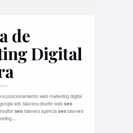
a de
ing Digital
ra
 Sanz
ra posicionamiento web marketing digital
 google ads talavera diseño web
seo
nsultor
seo
talavera agencia
seo
talavera
keting…