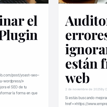
nar el
Audito
Plugin
errore
ignora
están 
web
eb.com/post/yoast–seo–
tu-wordpress/»
ora el SEO de tu
2 de noviembre de 2025
By D
formar la forma en que
Si estás buscando mejorar
href=»https://www.empr