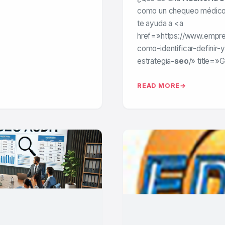
como un chequeo médico pa
te ayuda a <a
href=»https://www.empr
como-identificar-definir-
estrategia
-seo
/» title=
READ MORE