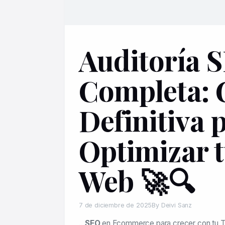
Auditoría 
Completa: 
Definitiva 
Optimizar t
Web 🚀🔍
7 de diciembre de 2025
By Deivi Sanz
…
SEO
en Ecommerce para crecer con tu Ti