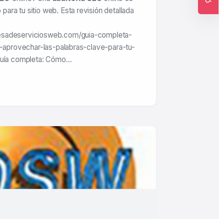
ra tu sitio web. Esta revisión detallada
Ac
esadeserviciosweb.com/guia-completa-
y-aprovechar-las-palabras-clave-para-tu-
»Guía completa: Cómo…