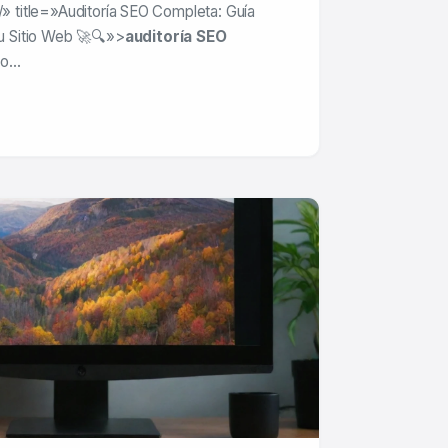
/» title=»Auditoría SEO Completa: Guía
tu Sitio Web 🚀🔍»>
auditoría SEO
so…