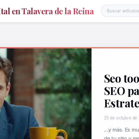
al en Talavera de la Reina
Seo to
SEO pa
Estrate
25 de octubre de
…y más. Es muy
de tu sitio y m