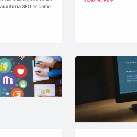
READ MORE
a
auditoría SEO
es como