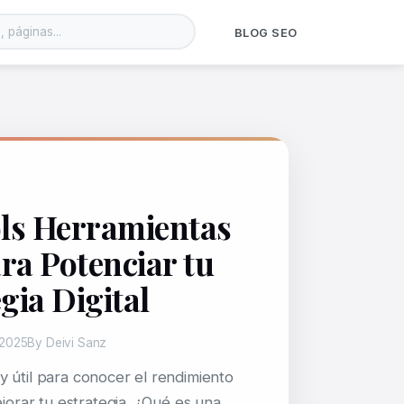
BLOG SEO
ols Herramientas
ra Potenciar tu
gia Digital
 2025
By Deivi Sanz
 útil para conocer el rendimiento
ejorar tu estrategia. ¿Qué es una