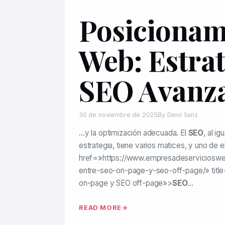
Posicionam
Web: Estrat
SEO Avanz
30 de noviembre de 2025
By Deivi Sanz
…y la optimización adecuada. El
SEO
, al ig
estrategia, tiene varios matices, y uno de 
href=»https://www.empresadeservicioswe
entre-seo-on-page-y-seo-off-page/» title
on-page y SEO off-page»>
SEO
…
READ MORE