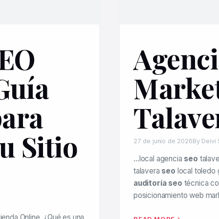
SEO
Agenci
Guía
Market
para
Talave
u Sitio
27 de junio de 2026
By Deivi
…local agencia
seo
talave
talavera
seo
local toledo
auditoría seo
técnica co
posicionamiento web mar
enda Online. ¿Qué es una