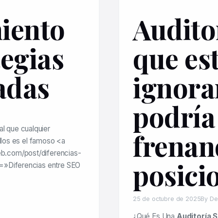
iento
Audito
egias
que es
adas
ignora
podría
ual que cualquier
frenan
ellos es el famoso <a
b.com/post/diferencias-
posici
=»Diferencias entre SEO
25 de octubre de 2025
By De
¿Qué Es Una
Auditoría 