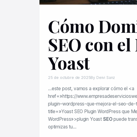
Cómo Domi
SEO con el 
Yoast
25 de octubre de 2025
By Deivi Sanz
…este post, vamos a explorar cómo el <a
href=»https://www.empresadeserviciosw
plugin–wordpress-que-mejora-el-seo-de-
title=»Yoast SEO Plugin WordPress que Mej
WordPress»>plugin Yoast
SEO
puede trans
optimizas tu…