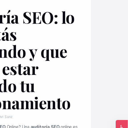
ría SEO: lo
tás
ndo y que
 estar
do tu
onamiento
ivi Sanz
♿
SEO
Online? Una
auditoría SEO
online es