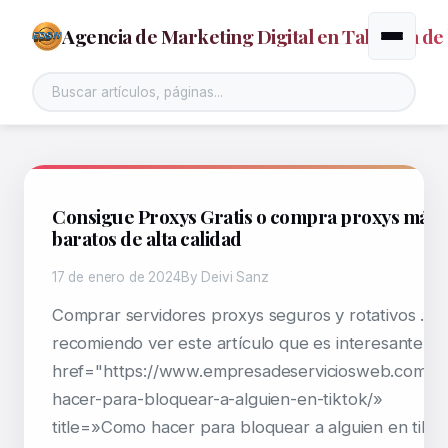
Agencia de Marketing Digital en Talavera de 
Alternar
Buscar en el sitio
Consigue Proxys Gratis o compra proxys más
baratos de alta calidad
17 de enero de 2024
By Deivi Sanz
Comprar servidores proxys seguros y rotativos . T
recomiendo ver este artículo que es interesante: <
href="https://www.empresadeserviciosweb.com/c
hacer-para-bloquear-a-alguien-en-tiktok/»
title=»Como hacer para bloquear a alguien en tikt