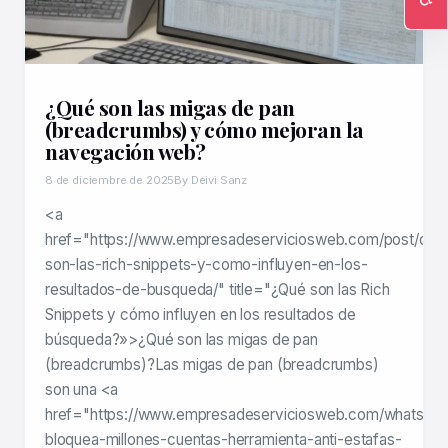
Ac
¿Qué son las migas de pan
(breadcrumbs) y cómo mejoran la
navegación web?
8 de diciembre de 2025
By Deivi Sanz
<a
href="https://www.empresadeserviciosweb.com/post/que
son-las-rich-snippets-y-como-influyen-en-los-
resultados-de-busqueda/" title="¿Qué son las Rich
Snippets y cómo influyen en los resultados de
búsqueda?»>¿Qué son las migas de pan
(breadcrumbs)?Las migas de pan (breadcrumbs)
son una <a
href="https://www.empresadeserviciosweb.com/whatsap
bloquea-millones-cuentas-herramienta-anti-estafas-