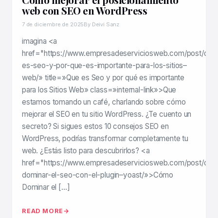
web con SEO en WordPress
7 de diciembre de 2025
By Deivi Sanz
imagina <a
href="https://www.empresadeserviciosweb.com/post/que
es-seo-y-por-que-es-importante-para-los-sitios–
web/» title=»Que es Seo y por qué es importante
para los Sitios Web» class=»internal-link»>Que
estamos tomando un café, charlando sobre cómo
mejorar el SEO en tu sitio WordPress. ¿Te cuento un
secreto? Si sigues estos 10 consejos SEO en
WordPress, podrías transformar completamente tu
web. ¿Estás listo para descubrirlos? <a
href="https://www.empresadeserviciosweb.com/post/co
dominar-el-seo-con-el-plugin–yoast/»>Cómo
Dominar el […]
READ MORE